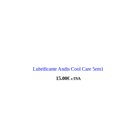
Lubrificante Andis Cool Care 5em1
15.00
€
c/IVA