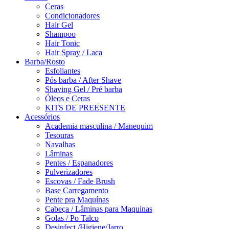
Ceras
Condicionadores
Hair Gel
Shampoo
Hair Tonic
Hair Spray / Laca
Barba/Rosto
Esfoliantes
Pós barba / After Shave
Shaving Gel / Pré barba
Óleos e Ceras
KITS DE PREESENTE
Acessórios
Academia masculina / Manequim
Tesouras
Navalhas
Lâminas
Pentes / Espanadores
Pulverizadores
Escovas / Fade Brush
Base Carregamento
Pente pra Maquínas
Cabeça / Lâminas para Maquinas
Golas / Po Talco
Desinfect./Higiene/Jarro