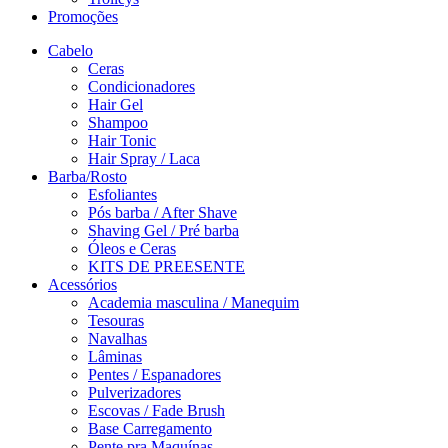
Promoções
Cabelo
Ceras
Condicionadores
Hair Gel
Shampoo
Hair Tonic
Hair Spray / Laca
Barba/Rosto
Esfoliantes
Pós barba / After Shave
Shaving Gel / Pré barba
Óleos e Ceras
KITS DE PREESENTE
Acessórios
Academia masculina / Manequim
Tesouras
Navalhas
Lâminas
Pentes / Espanadores
Pulverizadores
Escovas / Fade Brush
Base Carregamento
Pente pra Maquínas