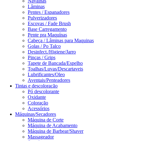
Navalhas
Lâminas
Pentes / Espanadores
Pulverizadores
Escovas / Fade Brush
Base Carregamento
Pente pra Maquínas
Cabeça / Lâminas para Maquinas
Golas / Po Talco
Desinfect./Higiene/Jarro
Pinças / Grips
Tapete de Bancada/Espelho
Toalhas/Luvas/Descartaveis
Lubrificantes/Oleo
Aventais/Penteadores
Tintas e descoloração
Pó descolorante
Oxidante
Coloração
Acessórios
Máquinas/Secadores
Máquina de Corte
Máquina de Acabamento
Máquina de Barbear/Shaver
Massageador