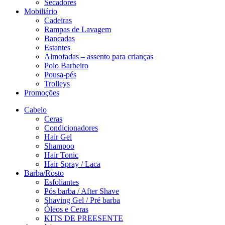
Secadores
Mobiliário
Cadeiras
Rampas de Lavagem
Bancadas
Estantes
Almofadas – assento para crianças
Polo Barbeiro
Pousa-pés
Trolleys
Promoções
Cabelo
Ceras
Condicionadores
Hair Gel
Shampoo
Hair Tonic
Hair Spray / Laca
Barba/Rosto
Esfoliantes
Pós barba / After Shave
Shaving Gel / Pré barba
Óleos e Ceras
KITS DE PREESENTE