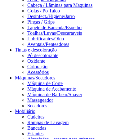
Cabeça / Lâminas para Maquinas
Golas / Po Talco
Desinfect./Higiene/Jarro
Pinças / Grips
Tapete de Bancada/Espelho
Toalhas/Luvas/Descartaveis
Lubrificantes/Oleo
Aventais/Penteadores
Tintas e descoloração
Pó descolorante
Oxidante
Coloração
Acessórios
Máquinas/Secadores
Máquina de Corte
Máquina de Acabamento
Máquina de Barbear/Shaver
Massageador
Secadores
Mobiliário
Cadeiras
Rampas de Lavagem
Bancadas
Estantes