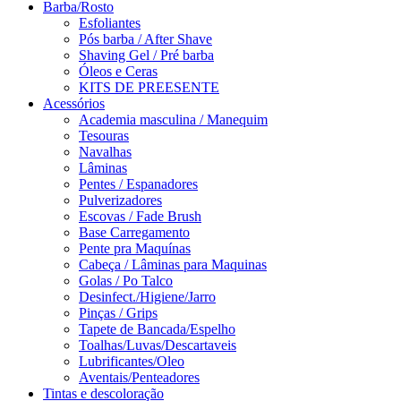
Barba/Rosto
Esfoliantes
Pós barba / After Shave
Shaving Gel / Pré barba
Óleos e Ceras
KITS DE PREESENTE
Acessórios
Academia masculina / Manequim
Tesouras
Navalhas
Lâminas
Pentes / Espanadores
Pulverizadores
Escovas / Fade Brush
Base Carregamento
Pente pra Maquínas
Cabeça / Lâminas para Maquinas
Golas / Po Talco
Desinfect./Higiene/Jarro
Pinças / Grips
Tapete de Bancada/Espelho
Toalhas/Luvas/Descartaveis
Lubrificantes/Oleo
Aventais/Penteadores
Tintas e descoloração