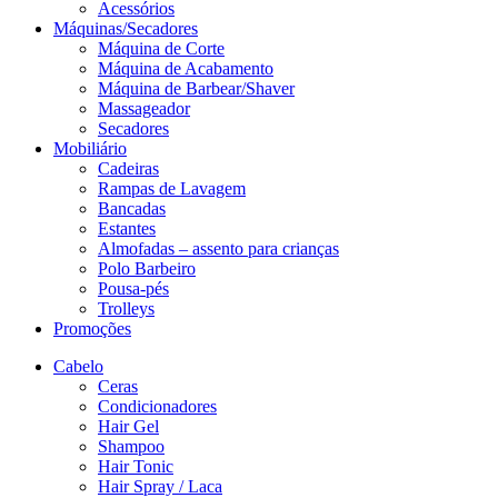
Acessórios
Máquinas/Secadores
Máquina de Corte
Máquina de Acabamento
Máquina de Barbear/Shaver
Massageador
Secadores
Mobiliário
Cadeiras
Rampas de Lavagem
Bancadas
Estantes
Almofadas – assento para crianças
Polo Barbeiro
Pousa-pés
Trolleys
Promoções
Cabelo
Ceras
Condicionadores
Hair Gel
Shampoo
Hair Tonic
Hair Spray / Laca