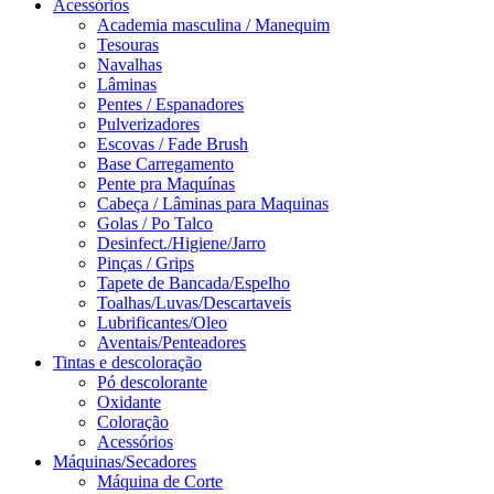
Acessórios
Academia masculina / Manequim
Tesouras
Navalhas
Lâminas
Pentes / Espanadores
Pulverizadores
Escovas / Fade Brush
Base Carregamento
Pente pra Maquínas
Cabeça / Lâminas para Maquinas
Golas / Po Talco
Desinfect./Higiene/Jarro
Pinças / Grips
Tapete de Bancada/Espelho
Toalhas/Luvas/Descartaveis
Lubrificantes/Oleo
Aventais/Penteadores
Tintas e descoloração
Pó descolorante
Oxidante
Coloração
Acessórios
Máquinas/Secadores
Máquina de Corte