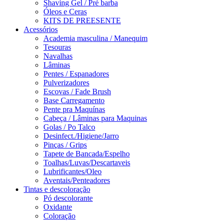
Shaving Gel / Pré barba
Óleos e Ceras
KITS DE PREESENTE
Acessórios
Academia masculina / Manequim
Tesouras
Navalhas
Lâminas
Pentes / Espanadores
Pulverizadores
Escovas / Fade Brush
Base Carregamento
Pente pra Maquínas
Cabeça / Lâminas para Maquinas
Golas / Po Talco
Desinfect./Higiene/Jarro
Pinças / Grips
Tapete de Bancada/Espelho
Toalhas/Luvas/Descartaveis
Lubrificantes/Oleo
Aventais/Penteadores
Tintas e descoloração
Pó descolorante
Oxidante
Coloração