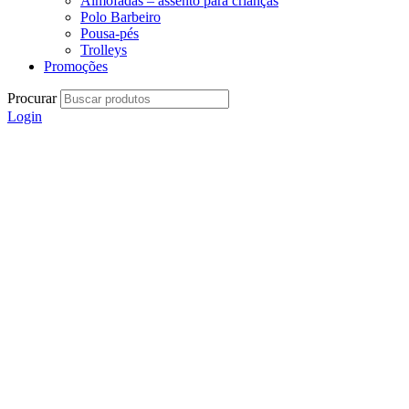
Almofadas – assento para crianças
Polo Barbeiro
Pousa-pés
Trolleys
Promoções
Procurar
Login