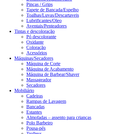
Pinças / Grips
Tapete de Bancada/Espelho
Toalhas/Luvas/Descartaveis
Lubrificantes/Oleo
Aventais/Penteadores
Tintas e descoloração
Pó descolorante
Oxidante
Coloração
Acessórios
Máquinas/Secadores
Máquina de Corte
Máquina de Acabamento
Máquina de Barbear/Shaver
Massageador
Secadores
Mobiliário
Cadeiras
Rampas de Lavagem
Bancadas
Estantes
Almofadas – assento para crianças
Polo Barbeiro
Pousa-pés
Trolleys