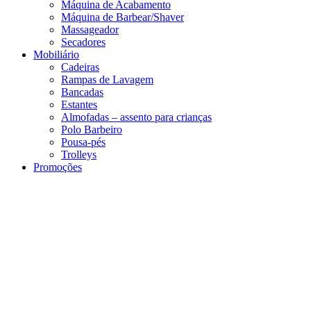
Máquina de Acabamento
Máquina de Barbear/Shaver
Massageador
Secadores
Mobiliário
Cadeiras
Rampas de Lavagem
Bancadas
Estantes
Almofadas – assento para crianças
Polo Barbeiro
Pousa-pés
Trolleys
Promoções