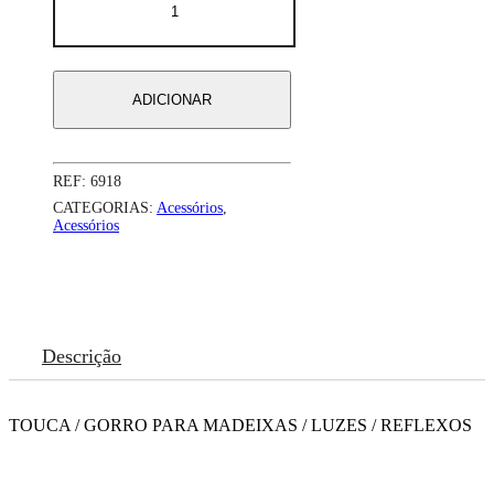
de
TOUCA
PARA
MADEIXAS
-
ADICIONAR
Ego
Hair
-
Lory
REF:
6918
CATEGORIAS:
Acessórios
,
Acessórios
Descrição
TOUCA / GORRO PARA MADEIXAS / LUZES / REFLEXOS