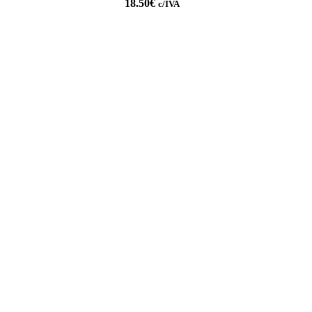
18.50
€
c/IVA