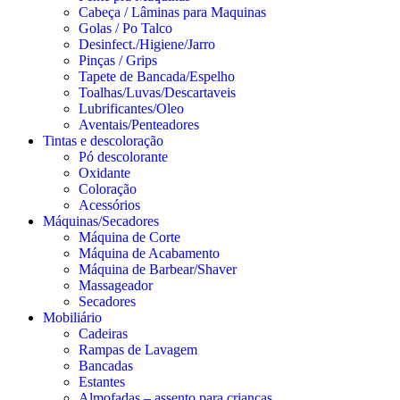
Cabeça / Lâminas para Maquinas
Golas / Po Talco
Desinfect./Higiene/Jarro
Pinças / Grips
Tapete de Bancada/Espelho
Toalhas/Luvas/Descartaveis
Lubrificantes/Oleo
Aventais/Penteadores
Tintas e descoloração
Pó descolorante
Oxidante
Coloração
Acessórios
Máquinas/Secadores
Máquina de Corte
Máquina de Acabamento
Máquina de Barbear/Shaver
Massageador
Secadores
Mobiliário
Cadeiras
Rampas de Lavagem
Bancadas
Estantes
Almofadas – assento para crianças