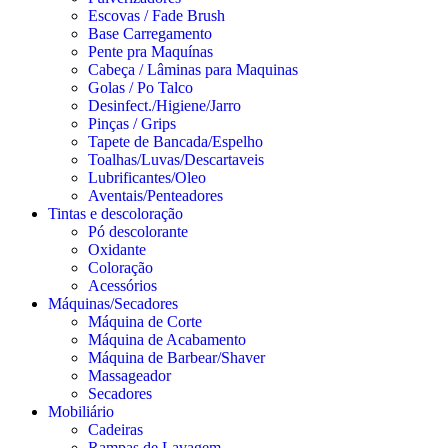
Escovas / Fade Brush
Base Carregamento
Pente pra Maquínas
Cabeça / Lâminas para Maquinas
Golas / Po Talco
Desinfect./Higiene/Jarro
Pinças / Grips
Tapete de Bancada/Espelho
Toalhas/Luvas/Descartaveis
Lubrificantes/Oleo
Aventais/Penteadores
Tintas e descoloração
Pó descolorante
Oxidante
Coloração
Acessórios
Máquinas/Secadores
Máquina de Corte
Máquina de Acabamento
Máquina de Barbear/Shaver
Massageador
Secadores
Mobiliário
Cadeiras
Rampas de Lavagem