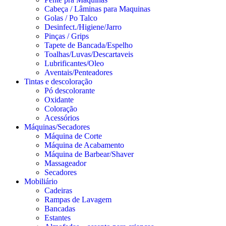
Cabeça / Lâminas para Maquinas
Golas / Po Talco
Desinfect./Higiene/Jarro
Pinças / Grips
Tapete de Bancada/Espelho
Toalhas/Luvas/Descartaveis
Lubrificantes/Oleo
Aventais/Penteadores
Tintas e descoloração
Pó descolorante
Oxidante
Coloração
Acessórios
Máquinas/Secadores
Máquina de Corte
Máquina de Acabamento
Máquina de Barbear/Shaver
Massageador
Secadores
Mobiliário
Cadeiras
Rampas de Lavagem
Bancadas
Estantes