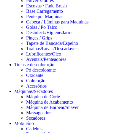
Pulverizadores
Escovas / Fade Brush
Base Carregamento
Pente pra Maquínas
Cabeça / Lâminas para Maquinas
Golas / Po Talco
Desinfect./Higiene/Jarro
Pinças / Grips
Tapete de Bancada/Espelho
Toalhas/Luvas/Descartaveis
Lubrificantes/Oleo
Aventais/Penteadores
Tintas e descoloração
Pó descolorante
Oxidante
Coloração
Acessórios
Máquinas/Secadores
Máquina de Corte
Máquina de Acabamento
Máquina de Barbear/Shaver
Massageador
Secadores
Mobiliário
Cadeiras