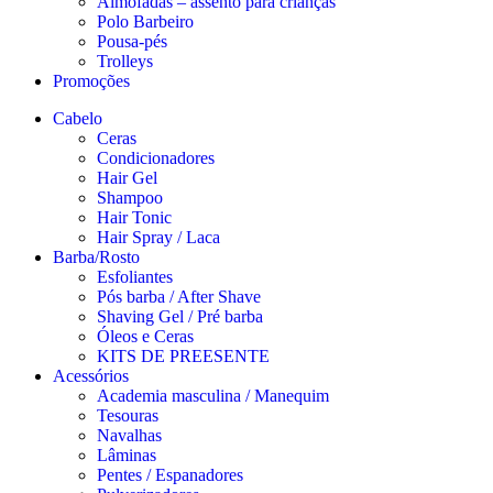
Almofadas – assento para crianças
Polo Barbeiro
Pousa-pés
Trolleys
Promoções
Cabelo
Ceras
Condicionadores
Hair Gel
Shampoo
Hair Tonic
Hair Spray / Laca
Barba/Rosto
Esfoliantes
Pós barba / After Shave
Shaving Gel / Pré barba
Óleos e Ceras
KITS DE PREESENTE
Acessórios
Academia masculina / Manequim
Tesouras
Navalhas
Lâminas
Pentes / Espanadores