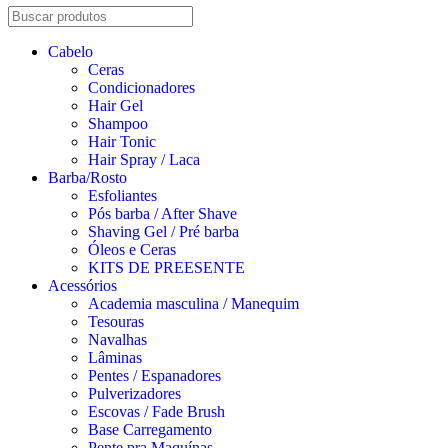
Cabelo
Ceras
Condicionadores
Hair Gel
Shampoo
Hair Tonic
Hair Spray / Laca
Barba/Rosto
Esfoliantes
Pós barba / After Shave
Shaving Gel / Pré barba
Óleos e Ceras
KITS DE PREESENTE
Acessórios
Academia masculina / Manequim
Tesouras
Navalhas
Lâminas
Pentes / Espanadores
Pulverizadores
Escovas / Fade Brush
Base Carregamento
Pente pra Maquínas