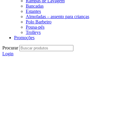
Rampas de Lavagem
Bancadas
Estantes
Almofadas – assento para crianças
Polo Barbeiro
Pousa-pés
Trolleys
Promoções
Procurar
Login