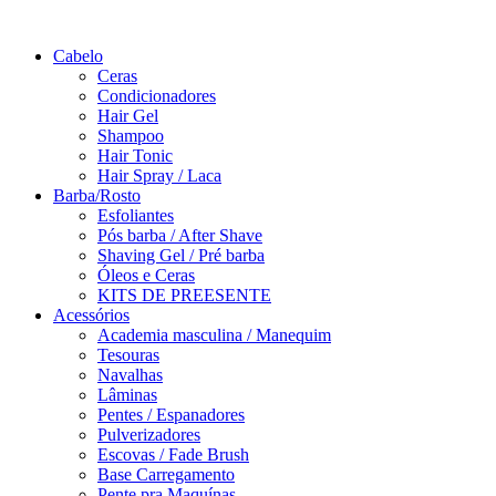
Saltar
para
Cabelo
o
Ceras
conteúdo
Condicionadores
Hair Gel
Shampoo
Hair Tonic
Hair Spray / Laca
Barba/Rosto
Esfoliantes
Pós barba / After Shave
Shaving Gel / Pré barba
Óleos e Ceras
KITS DE PREESENTE
Acessórios
Academia masculina / Manequim
Tesouras
Navalhas
Lâminas
Pentes / Espanadores
Pulverizadores
Escovas / Fade Brush
Base Carregamento
Pente pra Maquínas