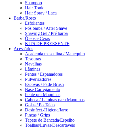
Shampoo
Hair Tonic
Hair Spray / Laca
Barba/Rosto
Esfoliantes
Pós barba / After Shave
Shaving Gel / Pré barba
Óleos e Ceras
KITS DE PREESENTE
Acessórios
Academia masculina / Manequim
Tesouras
Navalhas
Lâminas
Pentes / Espanadores
Pulverizadores
Escovas / Fade Brush
Base Carregamento
Pente pra Maquínas
Cabeça / Lâminas para Maquinas
Golas / Po Talco
Desinfect./Higiene/Jarro
Pinças / Grips
Tapete de Bancada/Espelho
Toalhas/Luvas/Descartaveis