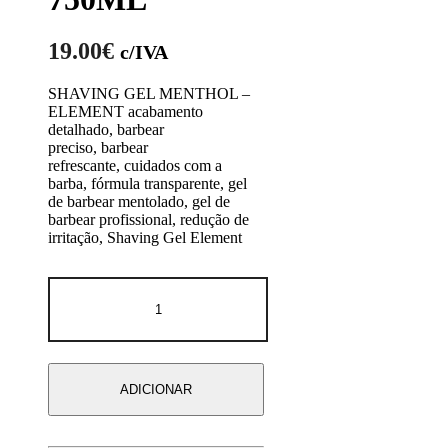
19.00
€
c/IVA
SHAVING GEL MENTHOL –
ELEMENT acabamento
detalhado, barbear
preciso, barbear
refrescante, cuidados com a
barba, fórmula transparente, gel
de barbear mentolado, gel de
barbear profissional, redução de
irritação, Shaving Gel Element
Quantidade
de
SHAVING
GEL
ELEMENT
-
ADICIONAR
MENTHOL
750ML