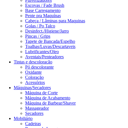
Pulverizadores
Escovas / Fade Brush
Base Carregamento
Pente pra Maquínas
Cabeça / Lâminas para Maquinas
Golas / Po Talco
Desinfect./Higiene/Jarro
Pinças / Grips
Tapete de Bancada/Espelho
Toalhas/Luvas/Descartaveis
Lubrificantes/Oleo
Aventais/Penteadores
Tintas e descoloração
Pó descolorante
Oxidante
Coloração
Acessórios
Máquinas/Secadores
Máquina de Corte
Máquina de Acabamento
Máquina de Barbear/Shaver
Massageador
Secadores
Mobiliário
Cadeiras