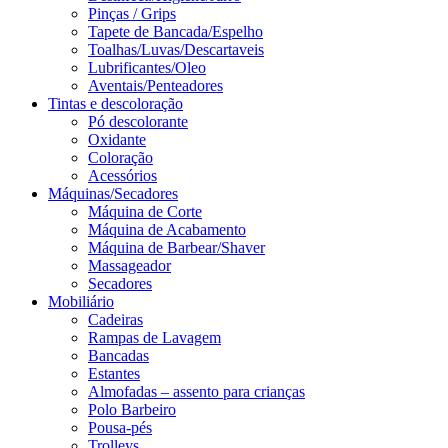
Pinças / Grips
Tapete de Bancada/Espelho
Toalhas/Luvas/Descartaveis
Lubrificantes/Oleo
Aventais/Penteadores
Tintas e descoloração
Pó descolorante
Oxidante
Coloração
Acessórios
Máquinas/Secadores
Máquina de Corte
Máquina de Acabamento
Máquina de Barbear/Shaver
Massageador
Secadores
Mobiliário
Cadeiras
Rampas de Lavagem
Bancadas
Estantes
Almofadas – assento para crianças
Polo Barbeiro
Pousa-pés
Trolleys