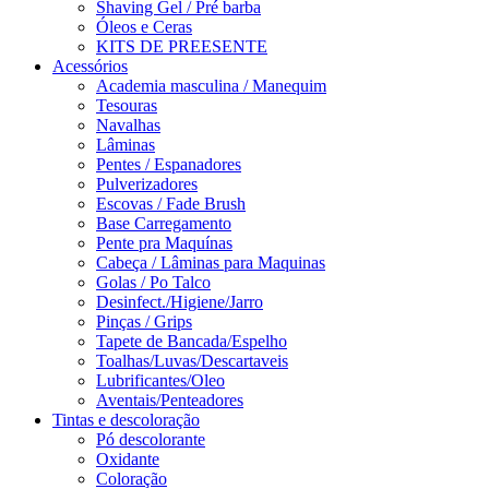
Shaving Gel / Pré barba
Óleos e Ceras
KITS DE PREESENTE
Acessórios
Academia masculina / Manequim
Tesouras
Navalhas
Lâminas
Pentes / Espanadores
Pulverizadores
Escovas / Fade Brush
Base Carregamento
Pente pra Maquínas
Cabeça / Lâminas para Maquinas
Golas / Po Talco
Desinfect./Higiene/Jarro
Pinças / Grips
Tapete de Bancada/Espelho
Toalhas/Luvas/Descartaveis
Lubrificantes/Oleo
Aventais/Penteadores
Tintas e descoloração
Pó descolorante
Oxidante
Coloração