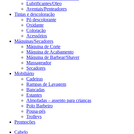
Lubrificantes/Oleo
Aventais/Penteadores
Tintas e descoloração
Pó descolorante
Oxidante
Coloração
Acessórios
Máquinas/Secadores
Máquina de Corte
Máquina de Acabamento
Máquina de Barbear/Shaver
Massageador
Secadores
Mobiliário
Cadeiras
Rampas de Lavagem
Bancadas
Estantes
Almofadas – assento para crianças
Polo Barbeiro
Pousa-pés
Trolleys
Promoções
Cabelo