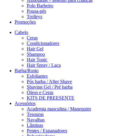
Almofadas – assento para crianças
Polo Barbeiro
Pousa-pés
Trolleys
Promoções
Cabelo
Ceras
Condicionadores
Hair Gel
Shampoo
Hair Tonic
Hair Spray / Laca
Barba/Rosto
Esfoliantes
Pós barba / After Shave
Shaving Gel / Pré barba
Óleos e Ceras
KITS DE PREESENTE
Acessórios
Academia masculina / Manequim
Tesouras
Navalhas
Lâminas
Pentes / Espanadores