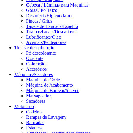
Cabeça / Lâminas para Maquinas
Golas / Po Talco
Desinfect./Higiene/Jarro
Pinças / Grips
Tapete de Bancada/Espelho
Toalhas/Luvas/Descartaveis
Lubrificantes/Oleo
Aventais/Penteadores
Tintas e descoloração
Pó descolorante
Oxidante
Coloração
Acessórios
Máquinas/Secadores
Máquina de Corte
Máquina de Acabamento
Máquina de Barbear/Shaver
Massageador
Secadores
Mobiliário
Cadeiras
Rampas de Lavagem
Bancadas
Estantes