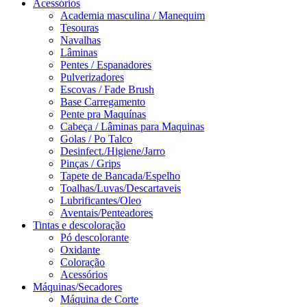
Acessórios
Academia masculina / Manequim
Tesouras
Navalhas
Lâminas
Pentes / Espanadores
Pulverizadores
Escovas / Fade Brush
Base Carregamento
Pente pra Maquínas
Cabeça / Lâminas para Maquinas
Golas / Po Talco
Desinfect./Higiene/Jarro
Pinças / Grips
Tapete de Bancada/Espelho
Toalhas/Luvas/Descartaveis
Lubrificantes/Oleo
Aventais/Penteadores
Tintas e descoloração
Pó descolorante
Oxidante
Coloração
Acessórios
Máquinas/Secadores
Máquina de Corte