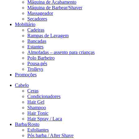
Máquina de Acabamento
Máquina de Barbear/Shaver
Massageador
Secadores
Mobiliário
Cadeiras
Rampas de Lavagem
Bancadas
Estantes
Almofadas – assento para crianças
Polo Barbeiro
Pousa-pés
Trolleys
Promoções
Cabelo
Ceras
Condicionadores
Hair Gel
Shampoo
Hair Tonic
Hair Spray / Laca
Barba/Rosto
Esfoliantes
Pós barba / After Shave