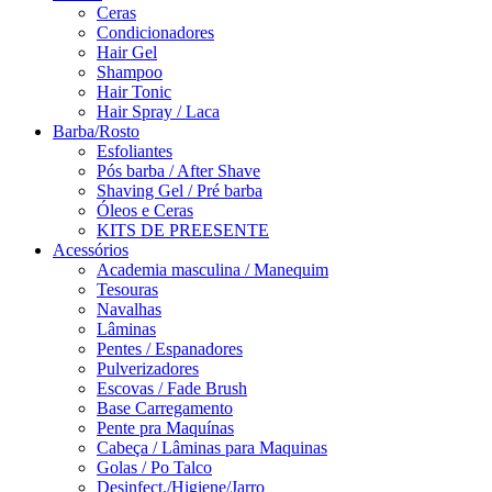
Ceras
Condicionadores
Hair Gel
Shampoo
Hair Tonic
Hair Spray / Laca
Barba/Rosto
Esfoliantes
Pós barba / After Shave
Shaving Gel / Pré barba
Óleos e Ceras
KITS DE PREESENTE
Acessórios
Academia masculina / Manequim
Tesouras
Navalhas
Lâminas
Pentes / Espanadores
Pulverizadores
Escovas / Fade Brush
Base Carregamento
Pente pra Maquínas
Cabeça / Lâminas para Maquinas
Golas / Po Talco
Desinfect./Higiene/Jarro