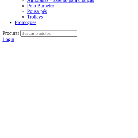
Almofadas – assento para crianças
Polo Barbeiro
Pousa-pés
Trolleys
Promoções
Procurar
Login