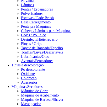
Navalhas
Lâminas
Pentes / Espanadores
Pulverizadores
Escovas / Fade Brush
Base Carregamento
Pente pra Maquínas
Cabeça / Lâminas para Maquinas
Golas / Po Talco
Desinfect./Higiene/Jarro
Pinças / Grips
Tapete de Bancada/Espelho
Toalhas/Luvas/Descartaveis
Lubrificantes/Oleo
Aventais/Penteadores
Tintas e descoloração
Pó descolorante
Oxidante
Coloração
Acessórios
Máquinas/Secadores
Máquina de Corte
Máquina de Acabamento
Máquina de Barbear/Shaver
Massageador