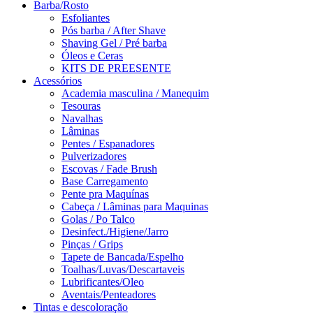
Barba/Rosto
Esfoliantes
Pós barba / After Shave
Shaving Gel / Pré barba
Óleos e Ceras
KITS DE PREESENTE
Acessórios
Academia masculina / Manequim
Tesouras
Navalhas
Lâminas
Pentes / Espanadores
Pulverizadores
Escovas / Fade Brush
Base Carregamento
Pente pra Maquínas
Cabeça / Lâminas para Maquinas
Golas / Po Talco
Desinfect./Higiene/Jarro
Pinças / Grips
Tapete de Bancada/Espelho
Toalhas/Luvas/Descartaveis
Lubrificantes/Oleo
Aventais/Penteadores
Tintas e descoloração