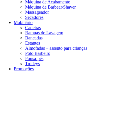
Máquina de Acabamento
Máquina de Barbear/Shaver
Massageador
Secadores
Mobiliário
Cadeiras
Rampas de Lavagem
Bancadas
Estantes
Almofadas – assento para crianças
Polo Barbeiro
Pousa-pés
Trolleys
Promoções