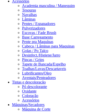
Acessórios
Academia masculina / Manequim
Tesouras
Navalhas
Lâminas
Pentes / Espanadores
Pulverizadores
Escovas / Fade Brush
Base Carregamento
Pente pra Maquínas
Cabeça / Lâminas para Maquinas
Golas / Po Talco
Desinfect./Higiene/Jarro
Pinças / Grips
Tapete de Bancada/Espelho
Toalhas/Luvas/Descartaveis
Lubrificantes/Oleo
Aventais/Penteadores
Tintas e descoloração
Pó descolorante
Oxidante
Coloração
Acessórios
Máquinas/Secadores
Máquina de Corte