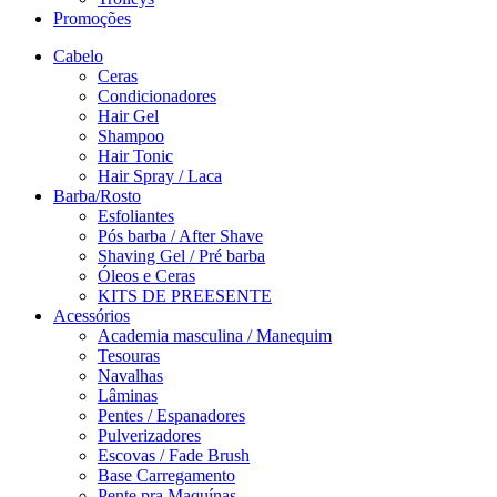
Promoções
Cabelo
Ceras
Condicionadores
Hair Gel
Shampoo
Hair Tonic
Hair Spray / Laca
Barba/Rosto
Esfoliantes
Pós barba / After Shave
Shaving Gel / Pré barba
Óleos e Ceras
KITS DE PREESENTE
Acessórios
Academia masculina / Manequim
Tesouras
Navalhas
Lâminas
Pentes / Espanadores
Pulverizadores
Escovas / Fade Brush
Base Carregamento
Pente pra Maquínas