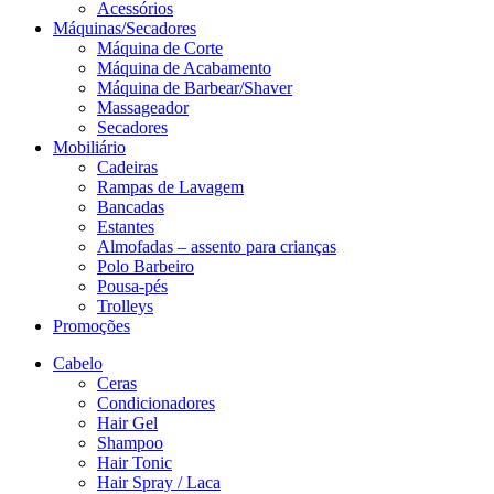
Acessórios
Máquinas/Secadores
Máquina de Corte
Máquina de Acabamento
Máquina de Barbear/Shaver
Massageador
Secadores
Mobiliário
Cadeiras
Rampas de Lavagem
Bancadas
Estantes
Almofadas – assento para crianças
Polo Barbeiro
Pousa-pés
Trolleys
Promoções
Cabelo
Ceras
Condicionadores
Hair Gel
Shampoo
Hair Tonic
Hair Spray / Laca