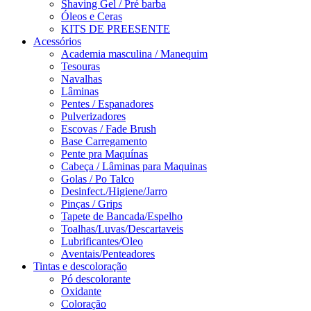
Shaving Gel / Pré barba
Óleos e Ceras
KITS DE PREESENTE
Acessórios
Academia masculina / Manequim
Tesouras
Navalhas
Lâminas
Pentes / Espanadores
Pulverizadores
Escovas / Fade Brush
Base Carregamento
Pente pra Maquínas
Cabeça / Lâminas para Maquinas
Golas / Po Talco
Desinfect./Higiene/Jarro
Pinças / Grips
Tapete de Bancada/Espelho
Toalhas/Luvas/Descartaveis
Lubrificantes/Oleo
Aventais/Penteadores
Tintas e descoloração
Pó descolorante
Oxidante
Coloração