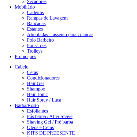
Secadores
Mobiliário
Cadeiras
Rampas de Lavagem
Bancadas
Estantes
Almofadas – assento para crianças
Polo Barbeiro
Pousa-pés
Trolleys
Promoções
Cabelo
Ceras
Condicionadores
Hair Gel
Shampoo
Hair Tonic
Hair Spray / Laca
Barba/Rosto
Esfoliantes
Pós barba / After Shave
Shaving Gel / Pré barba
Óleos e Ceras
KITS DE PREESENTE