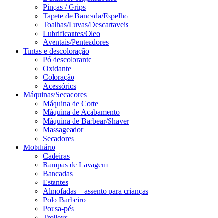
Pinças / Grips
Tapete de Bancada/Espelho
Toalhas/Luvas/Descartaveis
Lubrificantes/Oleo
Aventais/Penteadores
Tintas e descoloração
Pó descolorante
Oxidante
Coloração
Acessórios
Máquinas/Secadores
Máquina de Corte
Máquina de Acabamento
Máquina de Barbear/Shaver
Massageador
Secadores
Mobiliário
Cadeiras
Rampas de Lavagem
Bancadas
Estantes
Almofadas – assento para crianças
Polo Barbeiro
Pousa-pés
Trolleys