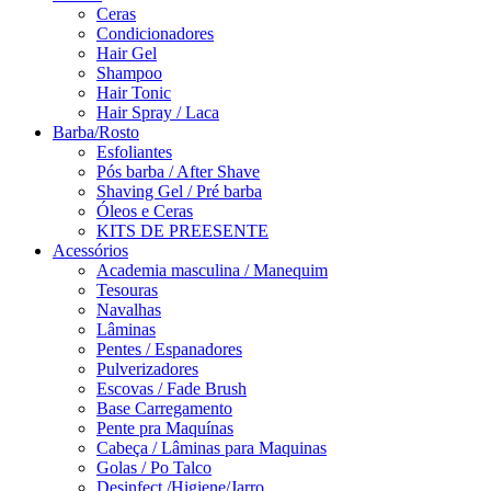
Ceras
Condicionadores
Hair Gel
Shampoo
Hair Tonic
Hair Spray / Laca
Barba/Rosto
Esfoliantes
Pós barba / After Shave
Shaving Gel / Pré barba
Óleos e Ceras
KITS DE PREESENTE
Acessórios
Academia masculina / Manequim
Tesouras
Navalhas
Lâminas
Pentes / Espanadores
Pulverizadores
Escovas / Fade Brush
Base Carregamento
Pente pra Maquínas
Cabeça / Lâminas para Maquinas
Golas / Po Talco
Desinfect./Higiene/Jarro