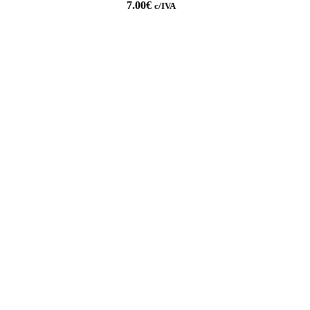
7.00
€
c/IVA