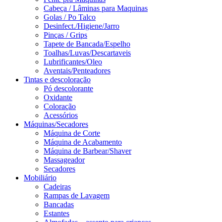
Cabeça / Lâminas para Maquinas
Golas / Po Talco
Desinfect./Higiene/Jarro
Pinças / Grips
Tapete de Bancada/Espelho
Toalhas/Luvas/Descartaveis
Lubrificantes/Oleo
Aventais/Penteadores
Tintas e descoloração
Pó descolorante
Oxidante
Coloração
Acessórios
Máquinas/Secadores
Máquina de Corte
Máquina de Acabamento
Máquina de Barbear/Shaver
Massageador
Secadores
Mobiliário
Cadeiras
Rampas de Lavagem
Bancadas
Estantes