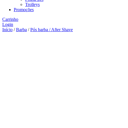
Trolleys
Promoções
Carrinho
Login
Início
/
Barba
/
Pós barba / After Shave