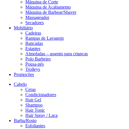
Máquina de Corte
Máquina de Acabamento
Máquina de Barbear/Shaver
Massageador
Secadores
Mobiliário
Cadeiras
Rampas de Lavagem
Bancadas
Estantes
Almofadas – assento para crianças
Polo Barbeiro
Pousa-pés
Trolleys
Promoções
Cabelo
Ceras
Condicionadores
Hair Gel
Shampoo
Hair Tonic
Hair Spray / Laca
Barba/Rosto
Esfoliantes