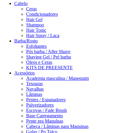
Cabelo
Ceras
Condicionadores
Hair Gel
Shampoo
Hair Tonic
Hair Spray / Laca
Barba/Rosto
Esfoliantes
Pós barba / After Shave
Shaving Gel / Pré barba
Óleos e Ceras
KITS DE PREESENTE
Acessórios
Academia masculina / Manequim
Tesouras
Navalhas
Lâminas
Pentes / Espanadores
Pulverizadores
Escovas / Fade Brush
Base Carregamento
Pente pra Maquínas
Cabeça / Lâminas para Maquinas
Golas / Po Talco