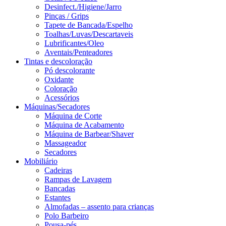
Desinfect./Higiene/Jarro
Pinças / Grips
Tapete de Bancada/Espelho
Toalhas/Luvas/Descartaveis
Lubrificantes/Oleo
Aventais/Penteadores
Tintas e descoloração
Pó descolorante
Oxidante
Coloração
Acessórios
Máquinas/Secadores
Máquina de Corte
Máquina de Acabamento
Máquina de Barbear/Shaver
Massageador
Secadores
Mobiliário
Cadeiras
Rampas de Lavagem
Bancadas
Estantes
Almofadas – assento para crianças
Polo Barbeiro
Pousa-pés