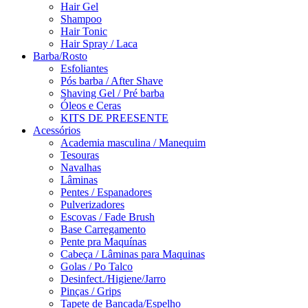
Hair Gel
Shampoo
Hair Tonic
Hair Spray / Laca
Barba/Rosto
Esfoliantes
Pós barba / After Shave
Shaving Gel / Pré barba
Óleos e Ceras
KITS DE PREESENTE
Acessórios
Academia masculina / Manequim
Tesouras
Navalhas
Lâminas
Pentes / Espanadores
Pulverizadores
Escovas / Fade Brush
Base Carregamento
Pente pra Maquínas
Cabeça / Lâminas para Maquinas
Golas / Po Talco
Desinfect./Higiene/Jarro
Pinças / Grips
Tapete de Bancada/Espelho