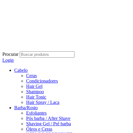
Procurar
Login
Cabelo
Ceras
Condicionadores
Hair Gel
Shampoo
Hair Tonic
Hair Spray / Laca
Barba/Rosto
Esfoliantes
Pós barba / After Shave
Shaving Gel / Pré barba
Óleos e Ceras