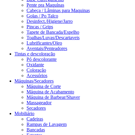
Pente pra Maquínas
Cabeça / Lâminas para Maquinas
Golas / Po Talco
Desinfect./Higiene/Jarro
Pinças / Grips
Tapete de Bancada/Espelho
Toalhas/Luvas/Descartaveis
Lubrificantes/Oleo
Aventais/Penteadores
Tintas e descoloração
Pó descolorante
Oxidante
Coloração
Acessórios
Máquinas/Secadores
Máquina de Corte
Máquina de Acabamento
Máquina de Barbear/Shaver
Massageador
Secadores
Mobiliário
Cadeiras
Rampas de Lavagem
Bancadas