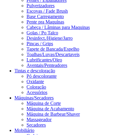
Pentes / Espanadores
Pulverizadores
Escovas / Fade Brush
Base Carregamento
Pente pra Maquínas
Cabeça / Lâminas para Maquinas
Golas / Po Talco
Desinfect./Higiene/Jarro
Pinças / Grips
Tapete de Bancada/Espelho
Toalhas/Luvas/Descartaveis
Lubrificantes/Oleo
Aventais/Penteadores
Tintas e descoloração
Pó descolorante
Oxidante
Coloração
Acessórios
Máquinas/Secadores
Máquina de Corte
Máquina de Acabamento
Máquina de Barbear/Shaver
Massageador
Secadores
Mobiliário