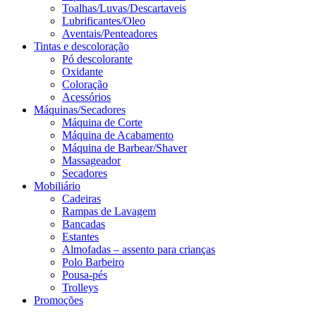
Toalhas/Luvas/Descartaveis
Lubrificantes/Oleo
Aventais/Penteadores
Tintas e descoloração
Pó descolorante
Oxidante
Coloração
Acessórios
Máquinas/Secadores
Máquina de Corte
Máquina de Acabamento
Máquina de Barbear/Shaver
Massageador
Secadores
Mobiliário
Cadeiras
Rampas de Lavagem
Bancadas
Estantes
Almofadas – assento para crianças
Polo Barbeiro
Pousa-pés
Trolleys
Promoções