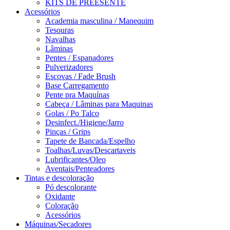
KITS DE PREESENTE
Acessórios
Academia masculina / Manequim
Tesouras
Navalhas
Lâminas
Pentes / Espanadores
Pulverizadores
Escovas / Fade Brush
Base Carregamento
Pente pra Maquínas
Cabeça / Lâminas para Maquinas
Golas / Po Talco
Desinfect./Higiene/Jarro
Pinças / Grips
Tapete de Bancada/Espelho
Toalhas/Luvas/Descartaveis
Lubrificantes/Oleo
Aventais/Penteadores
Tintas e descoloração
Pó descolorante
Oxidante
Coloração
Acessórios
Máquinas/Secadores