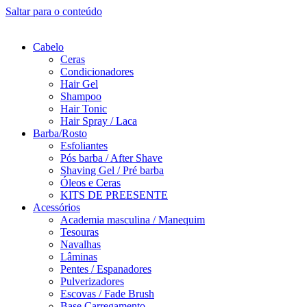
Saltar para o conteúdo
Cabelo
Ceras
Condicionadores
Hair Gel
Shampoo
Hair Tonic
Hair Spray / Laca
Barba/Rosto
Esfoliantes
Pós barba / After Shave
Shaving Gel / Pré barba
Óleos e Ceras
KITS DE PREESENTE
Acessórios
Academia masculina / Manequim
Tesouras
Navalhas
Lâminas
Pentes / Espanadores
Pulverizadores
Escovas / Fade Brush
Base Carregamento