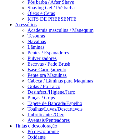
Pós barba / After Shave
Shaving Gel / Pré barba
Óleos e Ceras
KITS DE PREESENTE
Acessórios
Academia masculina / Manequim
Tesouras
Navalhas
Lâminas
Pentes / Espanadores
Pulverizadores
Escovas / Fade Brush
Base Carregamento
Pente pra Maquínas
Cabeça / Lâminas para Maquinas
Golas / Po Talco
Desinfect./Higiene/Jarro
Pinças / Grips
Tapete de Bancada/Espelho
Toalhas/Luvas/Descartaveis
Lubrificantes/Oleo
Aventais/Penteadores
Tintas e descoloração
Pó descolorante
Oxidante