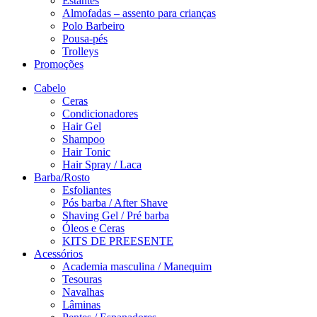
Estantes
Almofadas – assento para crianças
Polo Barbeiro
Pousa-pés
Trolleys
Promoções
Cabelo
Ceras
Condicionadores
Hair Gel
Shampoo
Hair Tonic
Hair Spray / Laca
Barba/Rosto
Esfoliantes
Pós barba / After Shave
Shaving Gel / Pré barba
Óleos e Ceras
KITS DE PREESENTE
Acessórios
Academia masculina / Manequim
Tesouras
Navalhas
Lâminas