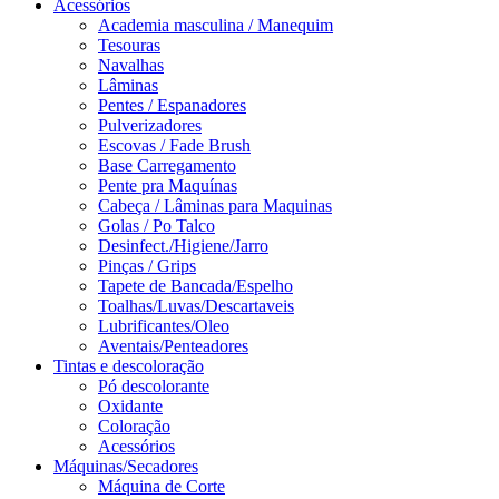
Acessórios
Academia masculina / Manequim
Tesouras
Navalhas
Lâminas
Pentes / Espanadores
Pulverizadores
Escovas / Fade Brush
Base Carregamento
Pente pra Maquínas
Cabeça / Lâminas para Maquinas
Golas / Po Talco
Desinfect./Higiene/Jarro
Pinças / Grips
Tapete de Bancada/Espelho
Toalhas/Luvas/Descartaveis
Lubrificantes/Oleo
Aventais/Penteadores
Tintas e descoloração
Pó descolorante
Oxidante
Coloração
Acessórios
Máquinas/Secadores
Máquina de Corte