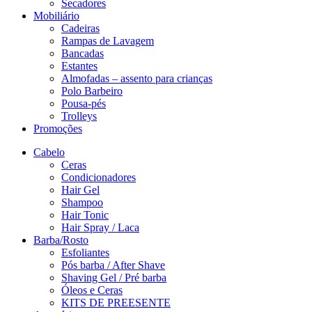
Secadores
Mobiliário
Cadeiras
Rampas de Lavagem
Bancadas
Estantes
Almofadas – assento para crianças
Polo Barbeiro
Pousa-pés
Trolleys
Promoções
Cabelo
Ceras
Condicionadores
Hair Gel
Shampoo
Hair Tonic
Hair Spray / Laca
Barba/Rosto
Esfoliantes
Pós barba / After Shave
Shaving Gel / Pré barba
Óleos e Ceras
KITS DE PREESENTE