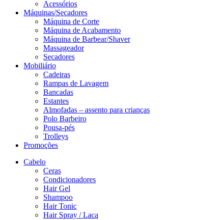
Acessórios
Máquinas/Secadores
Máquina de Corte
Máquina de Acabamento
Máquina de Barbear/Shaver
Massageador
Secadores
Mobiliário
Cadeiras
Rampas de Lavagem
Bancadas
Estantes
Almofadas – assento para crianças
Polo Barbeiro
Pousa-pés
Trolleys
Promoções
Cabelo
Ceras
Condicionadores
Hair Gel
Shampoo
Hair Tonic
Hair Spray / Laca