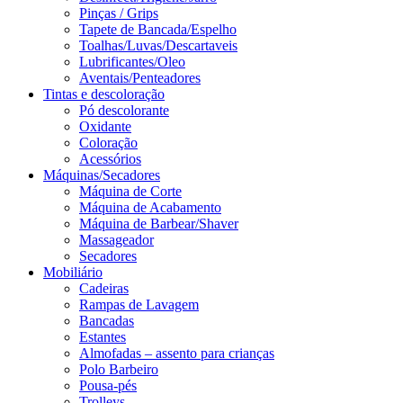
Pinças / Grips
Tapete de Bancada/Espelho
Toalhas/Luvas/Descartaveis
Lubrificantes/Oleo
Aventais/Penteadores
Tintas e descoloração
Pó descolorante
Oxidante
Coloração
Acessórios
Máquinas/Secadores
Máquina de Corte
Máquina de Acabamento
Máquina de Barbear/Shaver
Massageador
Secadores
Mobiliário
Cadeiras
Rampas de Lavagem
Bancadas
Estantes
Almofadas – assento para crianças
Polo Barbeiro
Pousa-pés
Trolleys