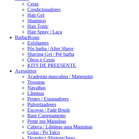
Ceras
Condicionadores
Hair Gel
Shampoo
Hair Tonic
Hair Spray / Laca
Barba/Rosto
Esfoliantes
Pós barba / After Shave
Shaving Gel / Pré barba
Óleos e Ceras
KITS DE PREESENTE
Acessórios
Academia masculina / Manequim
Tesouras
Navalhas
Lâminas
Pentes / Espanadores
Pulverizadores
Escovas / Fade Brush
Base Carregamento
Pente pra Maquínas
Cabeça / Lâminas para Maquinas
Golas / Po Talco
Desinfect./Higiene/Jarro