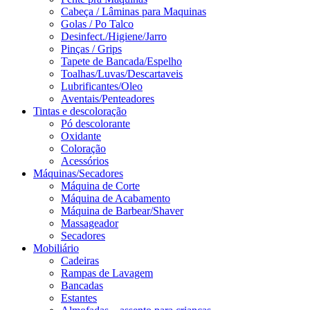
Cabeça / Lâminas para Maquinas
Golas / Po Talco
Desinfect./Higiene/Jarro
Pinças / Grips
Tapete de Bancada/Espelho
Toalhas/Luvas/Descartaveis
Lubrificantes/Oleo
Aventais/Penteadores
Tintas e descoloração
Pó descolorante
Oxidante
Coloração
Acessórios
Máquinas/Secadores
Máquina de Corte
Máquina de Acabamento
Máquina de Barbear/Shaver
Massageador
Secadores
Mobiliário
Cadeiras
Rampas de Lavagem
Bancadas
Estantes