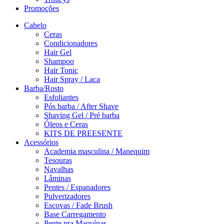
Promoções
Cabelo
Ceras
Condicionadores
Hair Gel
Shampoo
Hair Tonic
Hair Spray / Laca
Barba/Rosto
Esfoliantes
Pós barba / After Shave
Shaving Gel / Pré barba
Óleos e Ceras
KITS DE PREESENTE
Acessórios
Academia masculina / Manequim
Tesouras
Navalhas
Lâminas
Pentes / Espanadores
Pulverizadores
Escovas / Fade Brush
Base Carregamento
Pente pra Maquínas