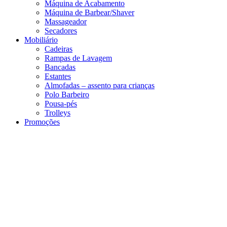
Máquina de Acabamento
Máquina de Barbear/Shaver
Massageador
Secadores
Mobiliário
Cadeiras
Rampas de Lavagem
Bancadas
Estantes
Almofadas – assento para crianças
Polo Barbeiro
Pousa-pés
Trolleys
Promoções