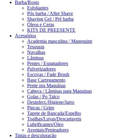
Barba/Rosto
Esfoliantes
Pós barba / After Shave
Shaving Gel / Pré barba
Óleos e Ceras
KITS DE PREESENTE
Acessórios
Academia masculina / Manequim
Tesouras
Navalhas
Lâminas
Pentes / Espanadores
Pulverizadores
Escovas / Fade Brush
Base Carregamento
Pente pra Maquínas
Cabeça / Lâminas para Maquinas
Golas / Po Talco
Desinfect./Higiene/Jarro
Pinças / Grips
Tapete de Bancada/Espelho
Toalhas/Luvas/Descartaveis
Lubrificantes/Oleo
Aventais/Penteadores
Tintas e descoloração