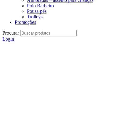
Almofadas – assento para crianças
Polo Barbeiro
Pousa-pés
Trolleys
Promoções
Procurar
Login