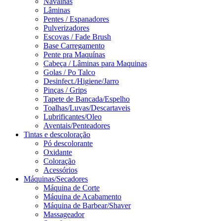
Navalhas
Lâminas
Pentes / Espanadores
Pulverizadores
Escovas / Fade Brush
Base Carregamento
Pente pra Maquínas
Cabeça / Lâminas para Maquinas
Golas / Po Talco
Desinfect./Higiene/Jarro
Pinças / Grips
Tapete de Bancada/Espelho
Toalhas/Luvas/Descartaveis
Lubrificantes/Oleo
Aventais/Penteadores
Tintas e descoloração
Pó descolorante
Oxidante
Coloração
Acessórios
Máquinas/Secadores
Máquina de Corte
Máquina de Acabamento
Máquina de Barbear/Shaver
Massageador