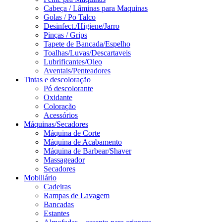
Cabeça / Lâminas para Maquinas
Golas / Po Talco
Desinfect./Higiene/Jarro
Pinças / Grips
Tapete de Bancada/Espelho
Toalhas/Luvas/Descartaveis
Lubrificantes/Oleo
Aventais/Penteadores
Tintas e descoloração
Pó descolorante
Oxidante
Coloração
Acessórios
Máquinas/Secadores
Máquina de Corte
Máquina de Acabamento
Máquina de Barbear/Shaver
Massageador
Secadores
Mobiliário
Cadeiras
Rampas de Lavagem
Bancadas
Estantes