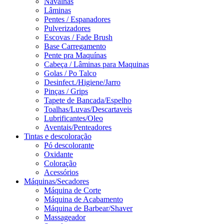
Navalhas
Lâminas
Pentes / Espanadores
Pulverizadores
Escovas / Fade Brush
Base Carregamento
Pente pra Maquínas
Cabeça / Lâminas para Maquinas
Golas / Po Talco
Desinfect./Higiene/Jarro
Pinças / Grips
Tapete de Bancada/Espelho
Toalhas/Luvas/Descartaveis
Lubrificantes/Oleo
Aventais/Penteadores
Tintas e descoloração
Pó descolorante
Oxidante
Coloração
Acessórios
Máquinas/Secadores
Máquina de Corte
Máquina de Acabamento
Máquina de Barbear/Shaver
Massageador