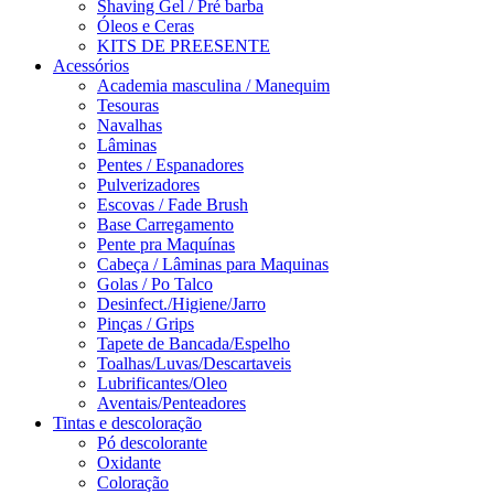
Shaving Gel / Pré barba
Óleos e Ceras
KITS DE PREESENTE
Acessórios
Academia masculina / Manequim
Tesouras
Navalhas
Lâminas
Pentes / Espanadores
Pulverizadores
Escovas / Fade Brush
Base Carregamento
Pente pra Maquínas
Cabeça / Lâminas para Maquinas
Golas / Po Talco
Desinfect./Higiene/Jarro
Pinças / Grips
Tapete de Bancada/Espelho
Toalhas/Luvas/Descartaveis
Lubrificantes/Oleo
Aventais/Penteadores
Tintas e descoloração
Pó descolorante
Oxidante
Coloração