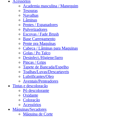
Acessórios
Academia masculina / Manequim
Tesouras
Navalhas
Lâminas
Pentes / Espanadores
Pulverizadores
Escovas / Fade Brush
Base Carregamento
Pente pra Maquínas
Cabeça / Lâminas para Maquinas
Golas / Po Talco
Desinfect./Higiene/Jarro
Pinças / Grips
Tapete de Bancada/Espelho
Toalhas/Luvas/Descartaveis
Lubrificantes/Oleo
Aventais/Penteadores
Tintas e descoloração
Pó descolorante
Oxidante
Coloração
Acessórios
Máquinas/Secadores
Máquina de Corte