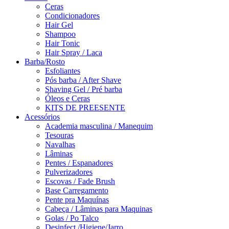
Ceras
Condicionadores
Hair Gel
Shampoo
Hair Tonic
Hair Spray / Laca
Barba/Rosto
Esfoliantes
Pós barba / After Shave
Shaving Gel / Pré barba
Óleos e Ceras
KITS DE PREESENTE
Acessórios
Academia masculina / Manequim
Tesouras
Navalhas
Lâminas
Pentes / Espanadores
Pulverizadores
Escovas / Fade Brush
Base Carregamento
Pente pra Maquínas
Cabeça / Lâminas para Maquinas
Golas / Po Talco
Desinfect./Higiene/Jarro