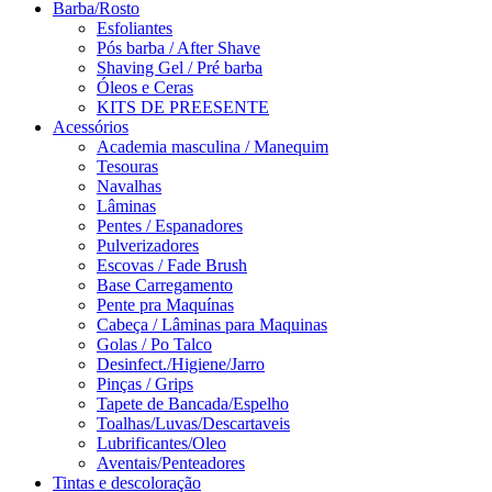
Barba/Rosto
Esfoliantes
Pós barba / After Shave
Shaving Gel / Pré barba
Óleos e Ceras
KITS DE PREESENTE
Acessórios
Academia masculina / Manequim
Tesouras
Navalhas
Lâminas
Pentes / Espanadores
Pulverizadores
Escovas / Fade Brush
Base Carregamento
Pente pra Maquínas
Cabeça / Lâminas para Maquinas
Golas / Po Talco
Desinfect./Higiene/Jarro
Pinças / Grips
Tapete de Bancada/Espelho
Toalhas/Luvas/Descartaveis
Lubrificantes/Oleo
Aventais/Penteadores
Tintas e descoloração