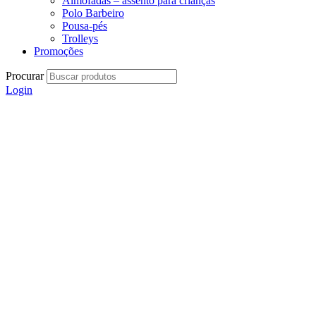
Almofadas – assento para crianças
Polo Barbeiro
Pousa-pés
Trolleys
Promoções
Procurar
Login