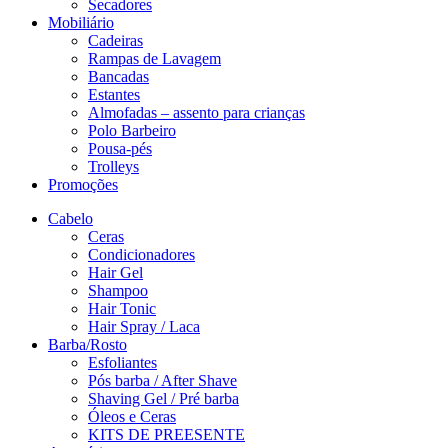
Secadores
Mobiliário
Cadeiras
Rampas de Lavagem
Bancadas
Estantes
Almofadas – assento para crianças
Polo Barbeiro
Pousa-pés
Trolleys
Promoções
Cabelo
Ceras
Condicionadores
Hair Gel
Shampoo
Hair Tonic
Hair Spray / Laca
Barba/Rosto
Esfoliantes
Pós barba / After Shave
Shaving Gel / Pré barba
Óleos e Ceras
KITS DE PREESENTE