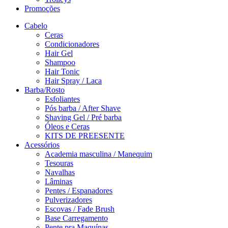
Promoções
Cabelo
Ceras
Condicionadores
Hair Gel
Shampoo
Hair Tonic
Hair Spray / Laca
Barba/Rosto
Esfoliantes
Pós barba / After Shave
Shaving Gel / Pré barba
Óleos e Ceras
KITS DE PREESENTE
Acessórios
Academia masculina / Manequim
Tesouras
Navalhas
Lâminas
Pentes / Espanadores
Pulverizadores
Escovas / Fade Brush
Base Carregamento
Pente pra Maquínas