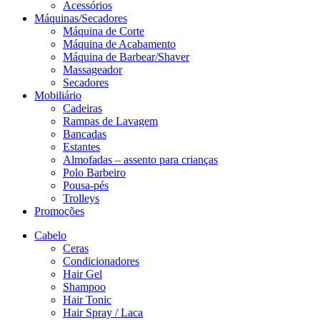
Acessórios
Máquinas/Secadores
Máquina de Corte
Máquina de Acabamento
Máquina de Barbear/Shaver
Massageador
Secadores
Mobiliário
Cadeiras
Rampas de Lavagem
Bancadas
Estantes
Almofadas – assento para crianças
Polo Barbeiro
Pousa-pés
Trolleys
Promoções
Cabelo
Ceras
Condicionadores
Hair Gel
Shampoo
Hair Tonic
Hair Spray / Laca