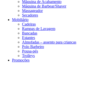
Máquina de Acabamento
Máquina de Barbear/Shaver
Massageador
Secadores
Mobiliário
Cadeiras
Rampas de Lavagem
Bancadas
Estantes
Almofadas – assento para crianças
Polo Barbeiro
Pousa-pés
Trolleys
Promoções