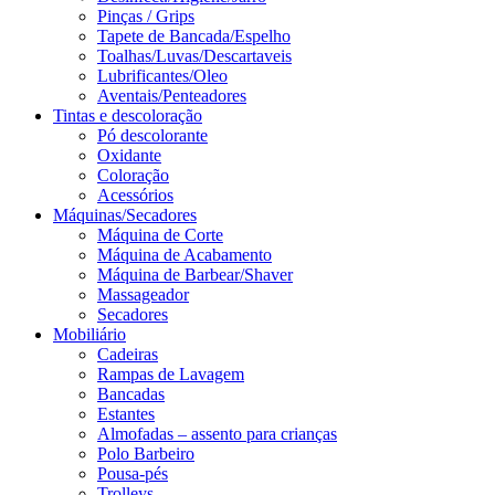
Pinças / Grips
Tapete de Bancada/Espelho
Toalhas/Luvas/Descartaveis
Lubrificantes/Oleo
Aventais/Penteadores
Tintas e descoloração
Pó descolorante
Oxidante
Coloração
Acessórios
Máquinas/Secadores
Máquina de Corte
Máquina de Acabamento
Máquina de Barbear/Shaver
Massageador
Secadores
Mobiliário
Cadeiras
Rampas de Lavagem
Bancadas
Estantes
Almofadas – assento para crianças
Polo Barbeiro
Pousa-pés
Trolleys