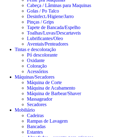
Cabeça / Lâminas para Maquinas
Golas / Po Talco
Desinfect./Higiene/Jarro
Pinças / Grips
Tapete de Bancada/Espelho
Toalhas/Luvas/Descartaveis
Lubrificantes/Oleo
Aventais/Penteadores
Tintas e descoloração
Pó descolorante
Oxidante
Coloração
Acessórios
Máquinas/Secadores
Máquina de Corte
Máquina de Acabamento
Máquina de Barbear/Shaver
Massageador
Secadores
Mobiliário
Cadeiras
Rampas de Lavagem
Bancadas
Estantes