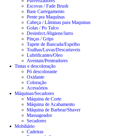
Pulverizadores
Escovas / Fade Brush
Base Carregamento
Pente pra Maquínas
Cabeça / Lâminas para Maquinas
Golas / Po Talco
Desinfect./Higiene/Jarro
Pinças / Grips
Tapete de Bancada/Espelho
Toalhas/Luvas/Descartaveis
Lubrificantes/Oleo
Aventais/Penteadores
Tintas e descoloração
Pó descolorante
Oxidante
Coloração
Acessórios
Máquinas/Secadores
Máquina de Corte
Máquina de Acabamento
Máquina de Barbear/Shaver
Massageador
Secadores
Mobiliário
Cadeiras