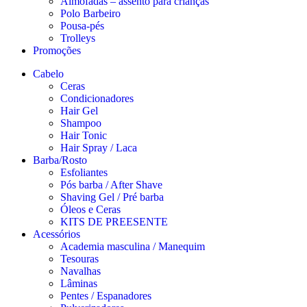
Almofadas – assento para crianças
Polo Barbeiro
Pousa-pés
Trolleys
Promoções
Cabelo
Ceras
Condicionadores
Hair Gel
Shampoo
Hair Tonic
Hair Spray / Laca
Barba/Rosto
Esfoliantes
Pós barba / After Shave
Shaving Gel / Pré barba
Óleos e Ceras
KITS DE PREESENTE
Acessórios
Academia masculina / Manequim
Tesouras
Navalhas
Lâminas
Pentes / Espanadores