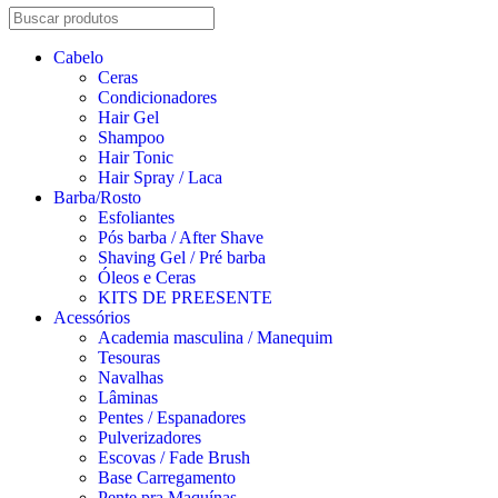
Cabelo
Ceras
Condicionadores
Hair Gel
Shampoo
Hair Tonic
Hair Spray / Laca
Barba/Rosto
Esfoliantes
Pós barba / After Shave
Shaving Gel / Pré barba
Óleos e Ceras
KITS DE PREESENTE
Acessórios
Academia masculina / Manequim
Tesouras
Navalhas
Lâminas
Pentes / Espanadores
Pulverizadores
Escovas / Fade Brush
Base Carregamento
Pente pra Maquínas