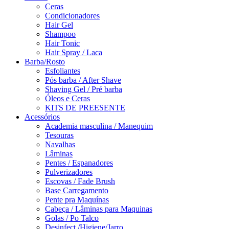
Ceras
Condicionadores
Hair Gel
Shampoo
Hair Tonic
Hair Spray / Laca
Barba/Rosto
Esfoliantes
Pós barba / After Shave
Shaving Gel / Pré barba
Óleos e Ceras
KITS DE PREESENTE
Acessórios
Academia masculina / Manequim
Tesouras
Navalhas
Lâminas
Pentes / Espanadores
Pulverizadores
Escovas / Fade Brush
Base Carregamento
Pente pra Maquínas
Cabeça / Lâminas para Maquinas
Golas / Po Talco
Desinfect./Higiene/Jarro