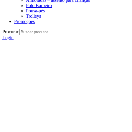
Almofadas – assento para crianças
Polo Barbeiro
Pousa-pés
Trolleys
Promoções
Procurar
Login