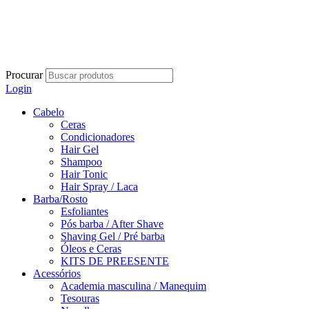
Procurar
Login
Cabelo
Ceras
Condicionadores
Hair Gel
Shampoo
Hair Tonic
Hair Spray / Laca
Barba/Rosto
Esfoliantes
Pós barba / After Shave
Shaving Gel / Pré barba
Óleos e Ceras
KITS DE PREESENTE
Acessórios
Academia masculina / Manequim
Tesouras