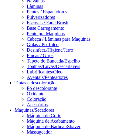
Navalhas
Lâminas
Pentes / Espanadores
Pulverizadores
Escovas / Fade Brush
Base Carregamento
Pente pra Maquínas
Cabeça / Lâminas para Maquinas
Golas / Po Talco
Desinfect./Higiene/Jarro
Pinças / Grips
Tapete de Bancada/Espelho
Toalhas/Luvas/Descartaveis
Lubrificantes/Oleo
Aventais/Penteadores
Tintas e descoloração
Pó descolorante
Oxidante
Coloração
Acessórios
Máquinas/Secadores
Máquina de Corte
Máquina de Acabamento
Máquina de Barbear/Shaver
Massageador