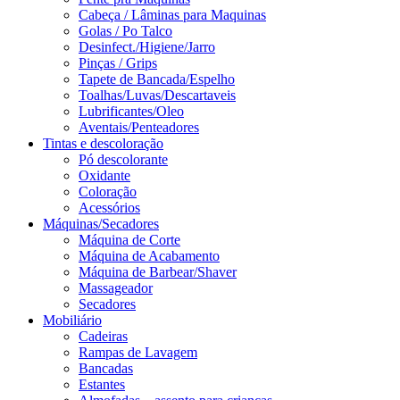
Cabeça / Lâminas para Maquinas
Golas / Po Talco
Desinfect./Higiene/Jarro
Pinças / Grips
Tapete de Bancada/Espelho
Toalhas/Luvas/Descartaveis
Lubrificantes/Oleo
Aventais/Penteadores
Tintas e descoloração
Pó descolorante
Oxidante
Coloração
Acessórios
Máquinas/Secadores
Máquina de Corte
Máquina de Acabamento
Máquina de Barbear/Shaver
Massageador
Secadores
Mobiliário
Cadeiras
Rampas de Lavagem
Bancadas
Estantes