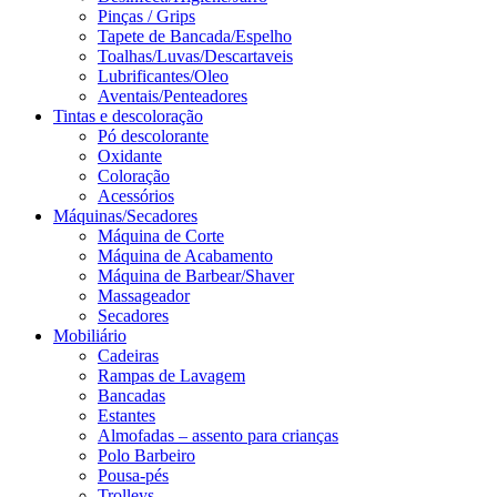
Pinças / Grips
Tapete de Bancada/Espelho
Toalhas/Luvas/Descartaveis
Lubrificantes/Oleo
Aventais/Penteadores
Tintas e descoloração
Pó descolorante
Oxidante
Coloração
Acessórios
Máquinas/Secadores
Máquina de Corte
Máquina de Acabamento
Máquina de Barbear/Shaver
Massageador
Secadores
Mobiliário
Cadeiras
Rampas de Lavagem
Bancadas
Estantes
Almofadas – assento para crianças
Polo Barbeiro
Pousa-pés
Trolleys