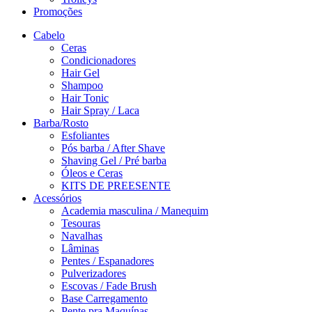
Promoções
Cabelo
Ceras
Condicionadores
Hair Gel
Shampoo
Hair Tonic
Hair Spray / Laca
Barba/Rosto
Esfoliantes
Pós barba / After Shave
Shaving Gel / Pré barba
Óleos e Ceras
KITS DE PREESENTE
Acessórios
Academia masculina / Manequim
Tesouras
Navalhas
Lâminas
Pentes / Espanadores
Pulverizadores
Escovas / Fade Brush
Base Carregamento
Pente pra Maquínas