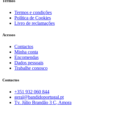
Termos
Termos e condições
Política de Cookies
Livro de reclamações
Acessos
Contactos
Minha conta
Encomendas
Dados pessoais
Trabalhe conosco
Contactos
+351 932 060 844
geral@bandidoportugal.pt
Tv. Júlio Brandão 3 C, Amora