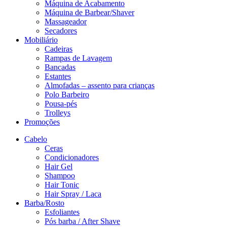
Máquina de Acabamento
Máquina de Barbear/Shaver
Massageador
Secadores
Mobiliário
Cadeiras
Rampas de Lavagem
Bancadas
Estantes
Almofadas – assento para crianças
Polo Barbeiro
Pousa-pés
Trolleys
Promoções
Cabelo
Ceras
Condicionadores
Hair Gel
Shampoo
Hair Tonic
Hair Spray / Laca
Barba/Rosto
Esfoliantes
Pós barba / After Shave