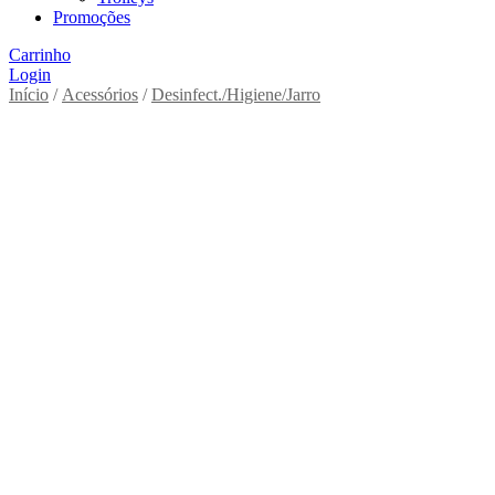
Promoções
Carrinho
Login
Início
/
Acessórios
/
Desinfect./Higiene/Jarro