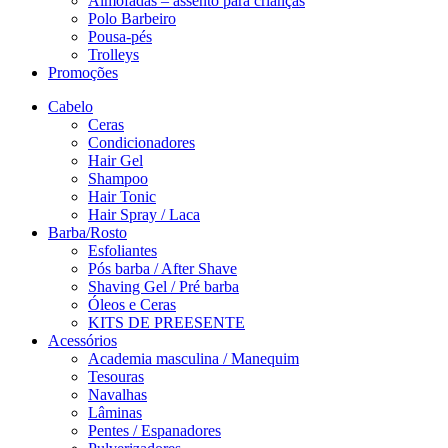
Almofadas – assento para crianças
Polo Barbeiro
Pousa-pés
Trolleys
Promoções
Cabelo
Ceras
Condicionadores
Hair Gel
Shampoo
Hair Tonic
Hair Spray / Laca
Barba/Rosto
Esfoliantes
Pós barba / After Shave
Shaving Gel / Pré barba
Óleos e Ceras
KITS DE PREESENTE
Acessórios
Academia masculina / Manequim
Tesouras
Navalhas
Lâminas
Pentes / Espanadores