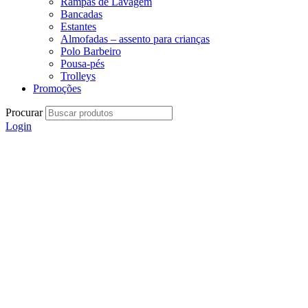
Rampas de Lavagem
Bancadas
Estantes
Almofadas – assento para crianças
Polo Barbeiro
Pousa-pés
Trolleys
Promoções
Procurar
Login