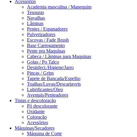
Acessórios
Academia masculina / Manequim
Tesouras
Navalhas
Lâminas
Pentes / Espanadores
Pulverizadores
Escovas / Fade Brush
Base Carregamento
Pente pra Maquínas
Cabeça / Lâminas para Maquinas
Golas / Po Talco
Desinfect./Higiene/Jarro
Pinças / Grips
Tapete de Bancada/Espelho
Toalhas/Luvas/Descartaveis
Lubrificantes/Oleo
Aventais/Penteadores
Tintas e descoloração
Pó descolorante
Oxidante
Coloração
Acessórios
Máquinas/Secadores
Máquina de Corte