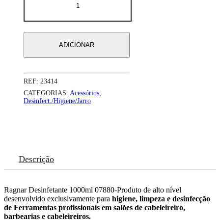
de
DESINFECTANTE/BACTERICIDA
-
Ragnar
1000
ADICIONAR
ml
REF:
23414
CATEGORIAS:
Acessórios
,
Desinfect./Higiene/Jarro
Descrição
Ragnar Desinfetante 1000ml 07880-Produto de alto nível
desenvolvido exclusivamente para
higiene, limpeza e desinfecção
de Ferramentas profissionais em salões de cabeleireiro,
barbearias e cabeleireiros.