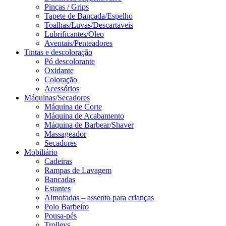
Pinças / Grips
Tapete de Bancada/Espelho
Toalhas/Luvas/Descartaveis
Lubrificantes/Oleo
Aventais/Penteadores
Tintas e descoloração
Pó descolorante
Oxidante
Coloração
Acessórios
Máquinas/Secadores
Máquina de Corte
Máquina de Acabamento
Máquina de Barbear/Shaver
Massageador
Secadores
Mobiliário
Cadeiras
Rampas de Lavagem
Bancadas
Estantes
Almofadas – assento para crianças
Polo Barbeiro
Pousa-pés
Trolleys