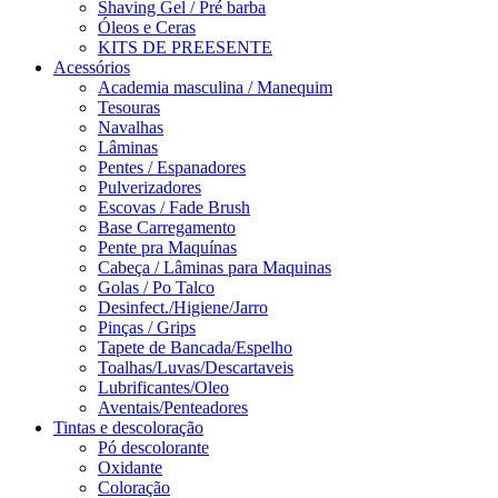
Shaving Gel / Pré barba
Óleos e Ceras
KITS DE PREESENTE
Acessórios
Academia masculina / Manequim
Tesouras
Navalhas
Lâminas
Pentes / Espanadores
Pulverizadores
Escovas / Fade Brush
Base Carregamento
Pente pra Maquínas
Cabeça / Lâminas para Maquinas
Golas / Po Talco
Desinfect./Higiene/Jarro
Pinças / Grips
Tapete de Bancada/Espelho
Toalhas/Luvas/Descartaveis
Lubrificantes/Oleo
Aventais/Penteadores
Tintas e descoloração
Pó descolorante
Oxidante
Coloração