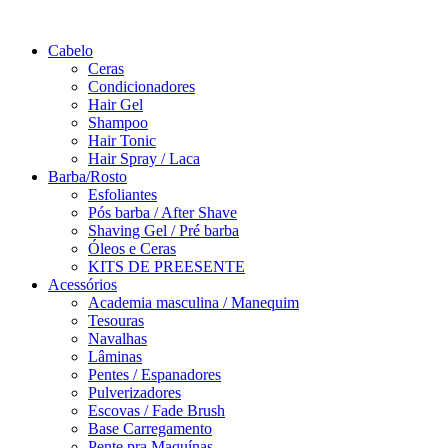
Saltar
para
Cabelo
o
Ceras
conteúdo
Condicionadores
Hair Gel
Shampoo
Hair Tonic
Hair Spray / Laca
Barba/Rosto
Esfoliantes
Pós barba / After Shave
Shaving Gel / Pré barba
Óleos e Ceras
KITS DE PREESENTE
Acessórios
Academia masculina / Manequim
Tesouras
Navalhas
Lâminas
Pentes / Espanadores
Pulverizadores
Escovas / Fade Brush
Base Carregamento
Pente pra Maquínas