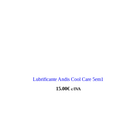
Lubrificante Andis Cool Care 5em1
15.00
€
c/IVA