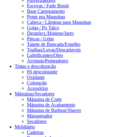
Pulverizadores
Escovas / Fade Brush
Base Carregamento
Pente pra Maquínas
Cabeça / Lâminas para Maquinas
Golas / Po Talco
Desinfect./Higiene/Jarro
Pinças / Grips
Tapete de Bancada/Espelho
Toalhas/Luvas/Descartaveis
Lubrificantes/Oleo
Aventais/Penteadores
Tintas e descoloração
Pó descolorante
Oxidante
Coloração
Acessórios
Máquinas/Secadores
Máquina de Corte
Máquina de Acabamento
Máquina de Barbear/Shaver
Massageador
Secadores
Mobiliário
Cadeiras