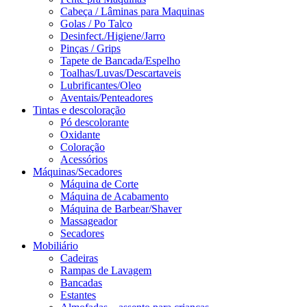
Cabeça / Lâminas para Maquinas
Golas / Po Talco
Desinfect./Higiene/Jarro
Pinças / Grips
Tapete de Bancada/Espelho
Toalhas/Luvas/Descartaveis
Lubrificantes/Oleo
Aventais/Penteadores
Tintas e descoloração
Pó descolorante
Oxidante
Coloração
Acessórios
Máquinas/Secadores
Máquina de Corte
Máquina de Acabamento
Máquina de Barbear/Shaver
Massageador
Secadores
Mobiliário
Cadeiras
Rampas de Lavagem
Bancadas
Estantes