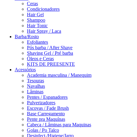
Ceras
Condicionadores
Hair Gel
Shampoo
Hair Tonic
Hair Spray / Laca
Barba/Rosto
Esfoliantes
Pós barba / After Shave
Shaving Gel / Pré barba
Óleos e Ceras
KITS DE PREESENTE
Acessórios
Academia masculina / Manequim
Tesouras
Navalhas
Lâminas
Pentes / Espanadores
Pulverizadores
Escovas / Fade Brush
Base Carregamento
Pente pra Maquínas
Cabeça / Lâminas para Maquinas
Golas / Po Talco
Desinfect./Higiene/Jarro