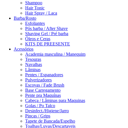
Shampoo
Hair Tonic
Hair Spray / Laca
Barba/Rosto
Esfoliantes
Pós barba / After Shave
Shaving Gel / Pré barba
Óleos e Ceras
KITS DE PREESENTE
Acessórios
Academia masculina / Manequim
Tesouras
Navalhas
Lâminas
Pentes / Espanadores
Pulverizadores
Escovas / Fade Brush
Base Carregamento
Pente pra Maquínas
Cabeça / Lâminas para Maquinas
Golas / Po Talco
Desinfect./Higiene/Jarro
Pinças / Grips
Tapete de Bancada/Espelho
Toalhas/Luvas/Descartaveis