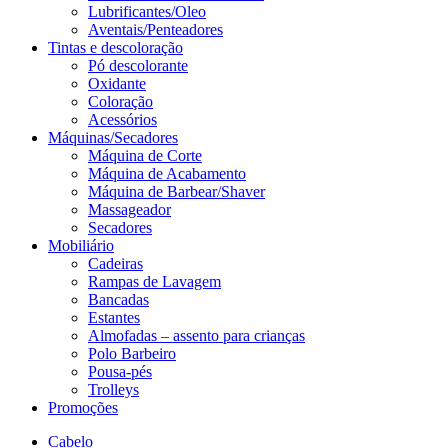
Lubrificantes/Oleo
Aventais/Penteadores
Tintas e descoloração
Pó descolorante
Oxidante
Coloração
Acessórios
Máquinas/Secadores
Máquina de Corte
Máquina de Acabamento
Máquina de Barbear/Shaver
Massageador
Secadores
Mobiliário
Cadeiras
Rampas de Lavagem
Bancadas
Estantes
Almofadas – assento para crianças
Polo Barbeiro
Pousa-pés
Trolleys
Promoções
Cabelo