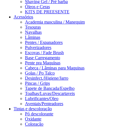
Shaving Gel / Pré barba
Óleos e Ceras
KITS DE PREESENTE
Acessórios
Academia masculina / Manequim
Tesouras
Navalhas
Lâminas
Pentes / Espanadores
Pulverizadores
Escovas / Fade Brush
Base Carregamento
Pente pra Maquínas
Cabeça / Lâminas para Maquinas
Golas / Po Talco
Desinfect./Higiene/Jarro
Pinças / Grips
Tapete de Bancada/Espelho
Toalhas/Luvas/Descartaveis
Lubrificantes/Oleo
Aventais/Penteadores
Tintas e descoloração
Pó descolorante
Oxidante
Coloração