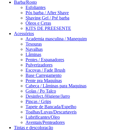
Barba/Rosto
Esfoliantes
Pós barba / After Shave
Shaving Gel / Pré barba
Óleos e Ceras
KITS DE PREESENTE
Acessórios
Academia masculina / Manequim
Tesouras
Navalhas
Lâminas
Pentes / Espanadores
Pulverizadores
Escovas / Fade Brush
Base Carregamento
Pente pra Maquínas
Cabeça / Lâminas para Maquinas
Golas / Po Talco
Desinfect./Higiene/Jarro
Pinças / Grips
Tapete de Bancada/Espelho
Toalhas/Luvas/Descartaveis
Lubrificantes/Oleo
Aventais/Penteadores
Tintas e descoloração