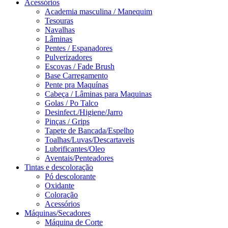
Acessórios
Academia masculina / Manequim
Tesouras
Navalhas
Lâminas
Pentes / Espanadores
Pulverizadores
Escovas / Fade Brush
Base Carregamento
Pente pra Maquínas
Cabeça / Lâminas para Maquinas
Golas / Po Talco
Desinfect./Higiene/Jarro
Pinças / Grips
Tapete de Bancada/Espelho
Toalhas/Luvas/Descartaveis
Lubrificantes/Oleo
Aventais/Penteadores
Tintas e descoloração
Pó descolorante
Oxidante
Coloração
Acessórios
Máquinas/Secadores
Máquina de Corte