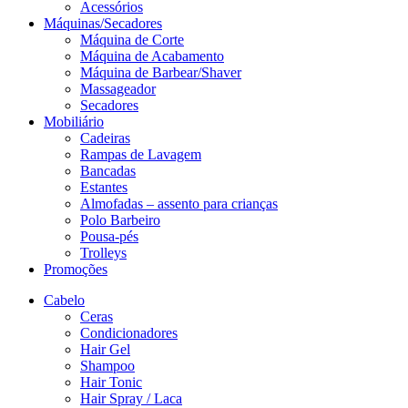
Acessórios
Máquinas/Secadores
Máquina de Corte
Máquina de Acabamento
Máquina de Barbear/Shaver
Massageador
Secadores
Mobiliário
Cadeiras
Rampas de Lavagem
Bancadas
Estantes
Almofadas – assento para crianças
Polo Barbeiro
Pousa-pés
Trolleys
Promoções
Cabelo
Ceras
Condicionadores
Hair Gel
Shampoo
Hair Tonic
Hair Spray / Laca