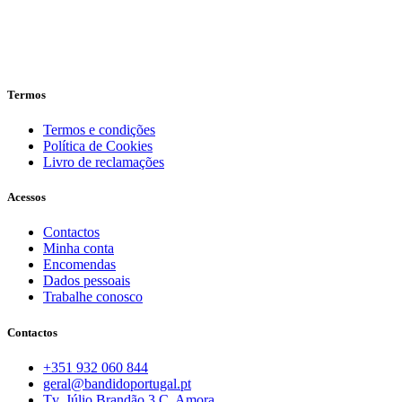
Termos
Termos e condições
Política de Cookies
Livro de reclamações
Acessos
Contactos
Minha conta
Encomendas
Dados pessoais
Trabalhe conosco
Contactos
+351 932 060 844
geral@bandidoportugal.pt
Tv. Júlio Brandão 3 C, Amora