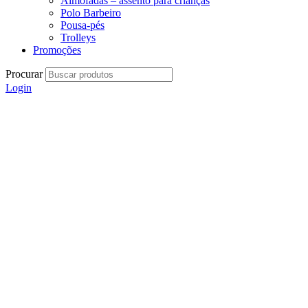
Almofadas – assento para crianças
Polo Barbeiro
Pousa-pés
Trolleys
Promoções
Procurar
Login