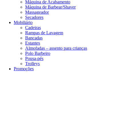
Máquina de Acabamento
Máquina de Barbear/Shaver
Massageador
Secadores
Mobiliário
Cadeiras
Rampas de Lavagem
Bancadas
Estantes
Almofadas – assento para crianças
Polo Barbeiro
Pousa-pés
Trolleys
Promoções