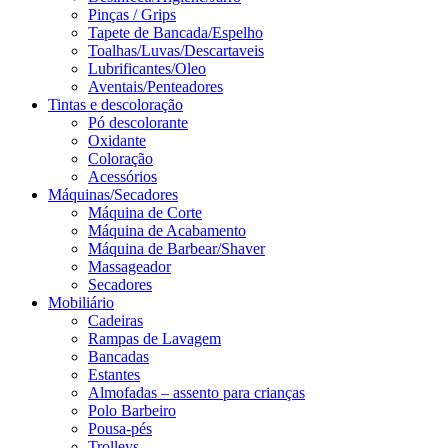
Pinças / Grips
Tapete de Bancada/Espelho
Toalhas/Luvas/Descartaveis
Lubrificantes/Oleo
Aventais/Penteadores
Tintas e descoloração
Pó descolorante
Oxidante
Coloração
Acessórios
Máquinas/Secadores
Máquina de Corte
Máquina de Acabamento
Máquina de Barbear/Shaver
Massageador
Secadores
Mobiliário
Cadeiras
Rampas de Lavagem
Bancadas
Estantes
Almofadas – assento para crianças
Polo Barbeiro
Pousa-pés
Trolleys