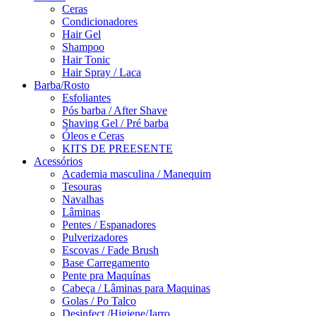
Ceras
Condicionadores
Hair Gel
Shampoo
Hair Tonic
Hair Spray / Laca
Barba/Rosto
Esfoliantes
Pós barba / After Shave
Shaving Gel / Pré barba
Óleos e Ceras
KITS DE PREESENTE
Acessórios
Academia masculina / Manequim
Tesouras
Navalhas
Lâminas
Pentes / Espanadores
Pulverizadores
Escovas / Fade Brush
Base Carregamento
Pente pra Maquínas
Cabeça / Lâminas para Maquinas
Golas / Po Talco
Desinfect./Higiene/Jarro