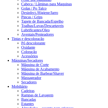
Cabeça / Lâminas para Maquinas
Golas / Po Talco
Desinfect./Higiene/Jarro
Pinças / Grips
Tapete de Bancada/Espelho
Toalhas/Luvas/Descartaveis
Lubrificantes/Oleo
Aventais/Penteadores
Tintas e descoloração
Pó descolorante
Oxidante
Coloração
Acessórios
Máquinas/Secadores
Máquina de Corte
Máquina de Acabamento
Máquina de Barbear/Shaver
Massageador
Secadores
Mobiliário
Cadeiras
Rampas de Lavagem
Bancadas
Estantes