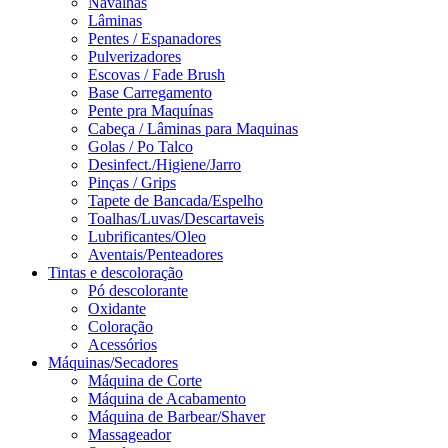
Navalhas
Lâminas
Pentes / Espanadores
Pulverizadores
Escovas / Fade Brush
Base Carregamento
Pente pra Maquínas
Cabeça / Lâminas para Maquinas
Golas / Po Talco
Desinfect./Higiene/Jarro
Pinças / Grips
Tapete de Bancada/Espelho
Toalhas/Luvas/Descartaveis
Lubrificantes/Oleo
Aventais/Penteadores
Tintas e descoloração
Pó descolorante
Oxidante
Coloração
Acessórios
Máquinas/Secadores
Máquina de Corte
Máquina de Acabamento
Máquina de Barbear/Shaver
Massageador