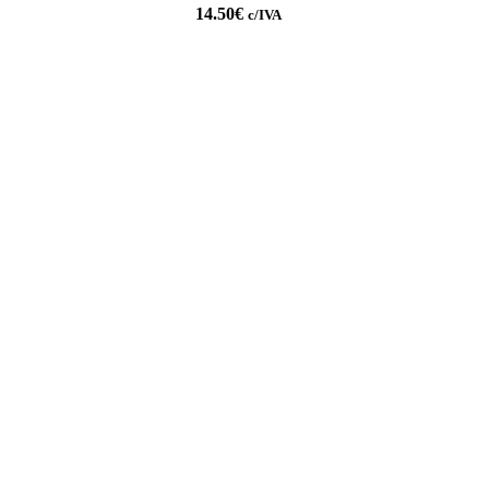
14.50
€
c/IVA