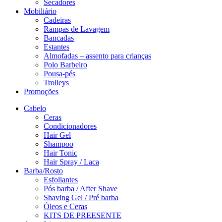
Secadores
Mobiliário
Cadeiras
Rampas de Lavagem
Bancadas
Estantes
Almofadas – assento para crianças
Polo Barbeiro
Pousa-pés
Trolleys
Promoções
Cabelo
Ceras
Condicionadores
Hair Gel
Shampoo
Hair Tonic
Hair Spray / Laca
Barba/Rosto
Esfoliantes
Pós barba / After Shave
Shaving Gel / Pré barba
Óleos e Ceras
KITS DE PREESENTE