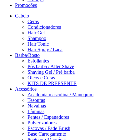
Promoções
Cabelo
Ceras
Condicionadores
Hair Gel
Shampoo
Hair Tonic
Hair Spray / Laca
Barba/Rosto
Esfoliantes
Pós barba / After Shave
Shaving Gel / Pré barba
Óleos e Ceras
KITS DE PREESENTE
Acessórios
Academia masculina / Manequim
Tesouras
Navalhas
Lâminas
Pentes / Espanadores
Pulverizadores
Escovas / Fade Brush
Base Carregamento
Pente pra Maquínas