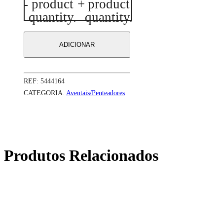
-
product
+
product
de
Capa
quantity.
quantity.
de
Corte
/
ADICIONAR
Penteador
THE
Bandido
black
REF:
5444164
-
gold
CATEGORIA:
Aventais/Penteadores
Produtos Relacionados