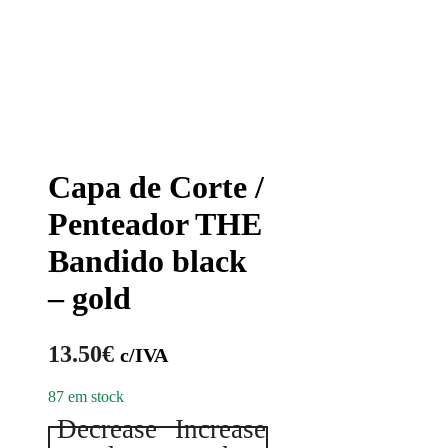
Capa de Corte /
Penteador THE
Bandido black
– gold
13.50
€
c/IVA
87 em stock
Decrease
Increase
Quantidade