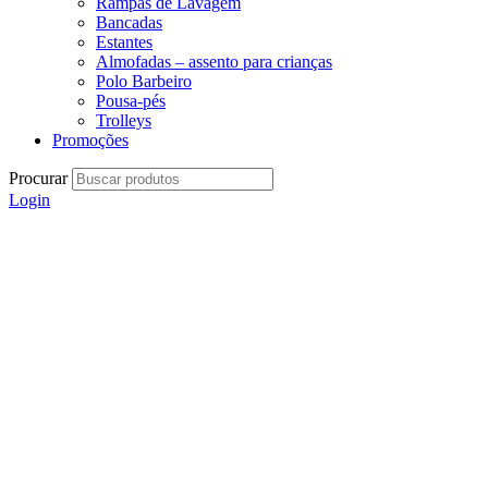
Rampas de Lavagem
Bancadas
Estantes
Almofadas – assento para crianças
Polo Barbeiro
Pousa-pés
Trolleys
Promoções
Procurar
Login