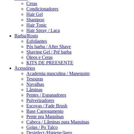
Ceras
Condicionadores
Hair Gel
Shampoo
Hair Tonic
Hair Spray / Laca
Barba/Rosto
Esfoliantes
Pós barba / After Shave
Shaving Gel / Pré barba
Óleos e Ceras
KITS DE PREESENTE
Acessórios
Academia masculina / Manequim
Tesouras
Navalhas
Lâminas
Pentes / Espanadores
Pulverizadores
Escovas / Fade Brush
Base Carregamento
Pente pra Maquínas
Cabeça / Lâminas para Maquinas
Golas / Po Talco
Desinfect./Higiene/Jarro