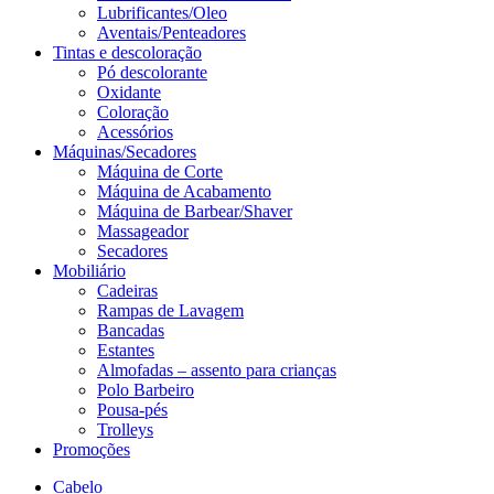
Lubrificantes/Oleo
Aventais/Penteadores
Tintas e descoloração
Pó descolorante
Oxidante
Coloração
Acessórios
Máquinas/Secadores
Máquina de Corte
Máquina de Acabamento
Máquina de Barbear/Shaver
Massageador
Secadores
Mobiliário
Cadeiras
Rampas de Lavagem
Bancadas
Estantes
Almofadas – assento para crianças
Polo Barbeiro
Pousa-pés
Trolleys
Promoções
Cabelo