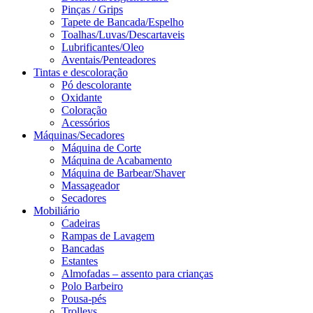
Pinças / Grips
Tapete de Bancada/Espelho
Toalhas/Luvas/Descartaveis
Lubrificantes/Oleo
Aventais/Penteadores
Tintas e descoloração
Pó descolorante
Oxidante
Coloração
Acessórios
Máquinas/Secadores
Máquina de Corte
Máquina de Acabamento
Máquina de Barbear/Shaver
Massageador
Secadores
Mobiliário
Cadeiras
Rampas de Lavagem
Bancadas
Estantes
Almofadas – assento para crianças
Polo Barbeiro
Pousa-pés
Trolleys