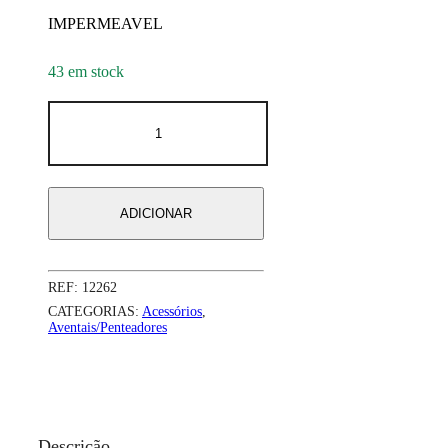
IMPERMEAVEL
43 em stock
Quantidade
de
Capa
de
Corte
/
ADICIONAR
Penteador
Preto
Liso
REF:
12262
CATEGORIAS:
Acessórios
,
Aventais/Penteadores
Descrição