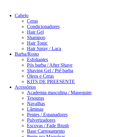
Saltar
para
Cabelo
o
Ceras
conteúdo
Condicionadores
Hair Gel
Shampoo
Hair Tonic
Hair Spray / Laca
Barba/Rosto
Esfoliantes
Pós barba / After Shave
Shaving Gel / Pré barba
Óleos e Ceras
KITS DE PREESENTE
Acessórios
Academia masculina / Manequim
Tesouras
Navalhas
Lâminas
Pentes / Espanadores
Pulverizadores
Escovas / Fade Brush
Base Carregamento
Pente pra Maquínas