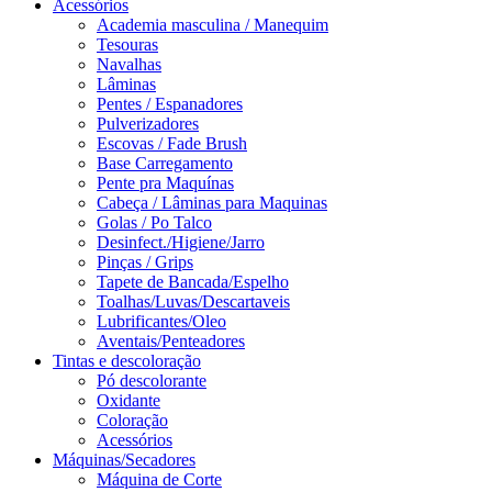
Acessórios
Academia masculina / Manequim
Tesouras
Navalhas
Lâminas
Pentes / Espanadores
Pulverizadores
Escovas / Fade Brush
Base Carregamento
Pente pra Maquínas
Cabeça / Lâminas para Maquinas
Golas / Po Talco
Desinfect./Higiene/Jarro
Pinças / Grips
Tapete de Bancada/Espelho
Toalhas/Luvas/Descartaveis
Lubrificantes/Oleo
Aventais/Penteadores
Tintas e descoloração
Pó descolorante
Oxidante
Coloração
Acessórios
Máquinas/Secadores
Máquina de Corte