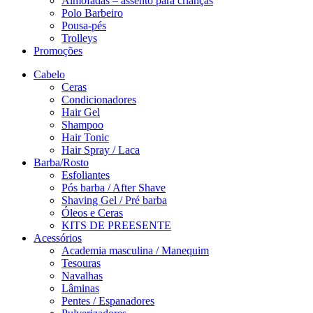
Almofadas – assento para crianças
Polo Barbeiro
Pousa-pés
Trolleys
Promoções
Cabelo
Ceras
Condicionadores
Hair Gel
Shampoo
Hair Tonic
Hair Spray / Laca
Barba/Rosto
Esfoliantes
Pós barba / After Shave
Shaving Gel / Pré barba
Óleos e Ceras
KITS DE PREESENTE
Acessórios
Academia masculina / Manequim
Tesouras
Navalhas
Lâminas
Pentes / Espanadores