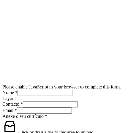
Please enable JavaScript in your browser to complete this form.
Nome
*
Layout
Contacto
*
Email
*
Anexe o seu currículo
*
Click or drag a file to this area to upload.