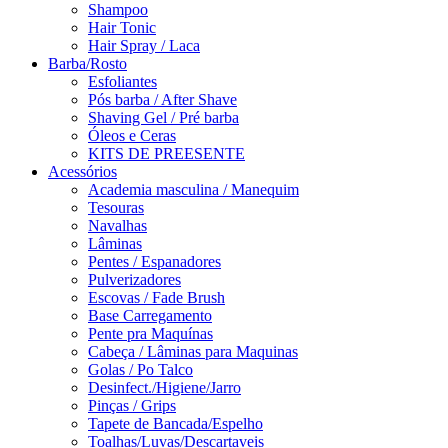
Shampoo
Hair Tonic
Hair Spray / Laca
Barba/Rosto
Esfoliantes
Pós barba / After Shave
Shaving Gel / Pré barba
Óleos e Ceras
KITS DE PREESENTE
Acessórios
Academia masculina / Manequim
Tesouras
Navalhas
Lâminas
Pentes / Espanadores
Pulverizadores
Escovas / Fade Brush
Base Carregamento
Pente pra Maquínas
Cabeça / Lâminas para Maquinas
Golas / Po Talco
Desinfect./Higiene/Jarro
Pinças / Grips
Tapete de Bancada/Espelho
Toalhas/Luvas/Descartaveis