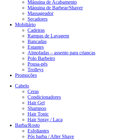
Máquina de Acabamento
Máquina de Barbear/Shaver
Massageador
Secadores
Mobiliário
Cadeiras
Rampas de Lavagem
Bancadas
Estantes
Almofadas – assento para crianças
Polo Barbeiro
Pousa-pés
Trolleys
Promoções
Cabelo
Ceras
Condicionadores
Hair Gel
Shampoo
Hair Tonic
Hair Spray / Laca
Barba/Rosto
Esfoliantes
Pós barba / After Shave