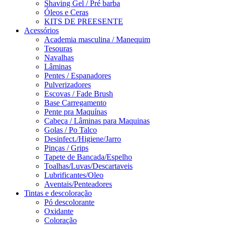
Shaving Gel / Pré barba
Óleos e Ceras
KITS DE PREESENTE
Acessórios
Academia masculina / Manequim
Tesouras
Navalhas
Lâminas
Pentes / Espanadores
Pulverizadores
Escovas / Fade Brush
Base Carregamento
Pente pra Maquínas
Cabeça / Lâminas para Maquinas
Golas / Po Talco
Desinfect./Higiene/Jarro
Pinças / Grips
Tapete de Bancada/Espelho
Toalhas/Luvas/Descartaveis
Lubrificantes/Oleo
Aventais/Penteadores
Tintas e descoloração
Pó descolorante
Oxidante
Coloração