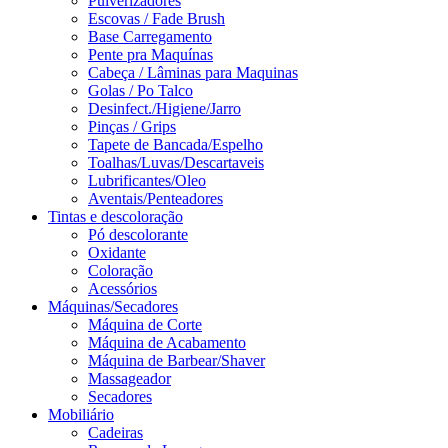
Pulverizadores
Escovas / Fade Brush
Base Carregamento
Pente pra Maquínas
Cabeça / Lâminas para Maquinas
Golas / Po Talco
Desinfect./Higiene/Jarro
Pinças / Grips
Tapete de Bancada/Espelho
Toalhas/Luvas/Descartaveis
Lubrificantes/Oleo
Aventais/Penteadores
Tintas e descoloração
Pó descolorante
Oxidante
Coloração
Acessórios
Máquinas/Secadores
Máquina de Corte
Máquina de Acabamento
Máquina de Barbear/Shaver
Massageador
Secadores
Mobiliário
Cadeiras