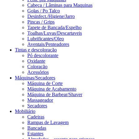
Cabeça / Lâminas para Maquinas
Golas / Po Talco
Desinfect./Higiene/Jarro
Pinças / Grips
Tapete de Bancada/Espelho
Toalhas/Luvas/Descartaveis
Lubrificantes/Oleo
Aventais/Penteadores
Tintas e descoloração
Pó descolorante
Oxidante
Coloração
Acessórios
Máquinas/Secadores
Máquina de Corte
Máquina de Acabamento
Máquina de Barbear/Shaver
Massageador
Secadores
Mobiliário
Cadeiras
Rampas de Lavagem
Bancadas
Estantes