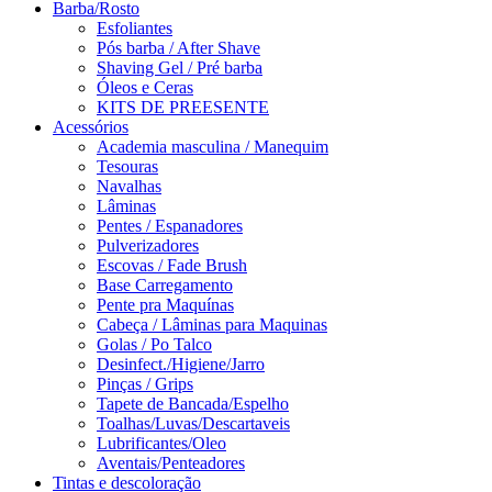
Barba/Rosto
Esfoliantes
Pós barba / After Shave
Shaving Gel / Pré barba
Óleos e Ceras
KITS DE PREESENTE
Acessórios
Academia masculina / Manequim
Tesouras
Navalhas
Lâminas
Pentes / Espanadores
Pulverizadores
Escovas / Fade Brush
Base Carregamento
Pente pra Maquínas
Cabeça / Lâminas para Maquinas
Golas / Po Talco
Desinfect./Higiene/Jarro
Pinças / Grips
Tapete de Bancada/Espelho
Toalhas/Luvas/Descartaveis
Lubrificantes/Oleo
Aventais/Penteadores
Tintas e descoloração