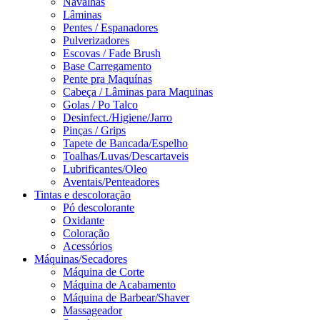
Navalhas
Lâminas
Pentes / Espanadores
Pulverizadores
Escovas / Fade Brush
Base Carregamento
Pente pra Maquínas
Cabeça / Lâminas para Maquinas
Golas / Po Talco
Desinfect./Higiene/Jarro
Pinças / Grips
Tapete de Bancada/Espelho
Toalhas/Luvas/Descartaveis
Lubrificantes/Oleo
Aventais/Penteadores
Tintas e descoloração
Pó descolorante
Oxidante
Coloração
Acessórios
Máquinas/Secadores
Máquina de Corte
Máquina de Acabamento
Máquina de Barbear/Shaver
Massageador