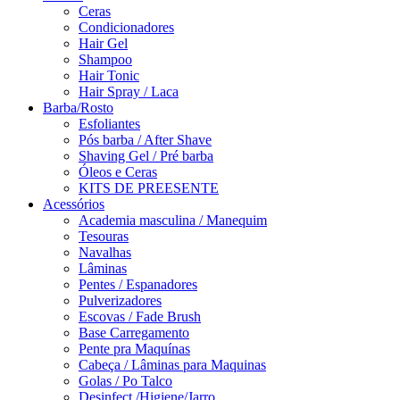
Ceras
Condicionadores
Hair Gel
Shampoo
Hair Tonic
Hair Spray / Laca
Barba/Rosto
Esfoliantes
Pós barba / After Shave
Shaving Gel / Pré barba
Óleos e Ceras
KITS DE PREESENTE
Acessórios
Academia masculina / Manequim
Tesouras
Navalhas
Lâminas
Pentes / Espanadores
Pulverizadores
Escovas / Fade Brush
Base Carregamento
Pente pra Maquínas
Cabeça / Lâminas para Maquinas
Golas / Po Talco
Desinfect./Higiene/Jarro