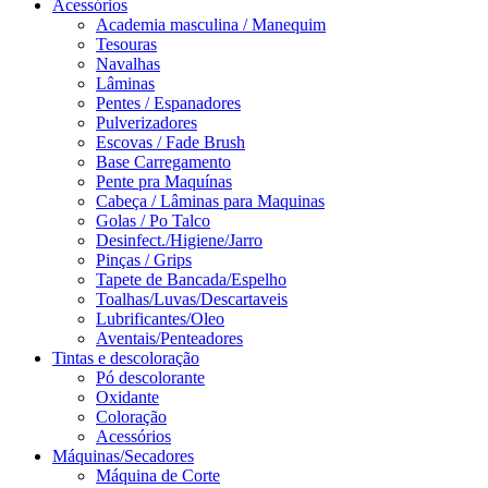
Acessórios
Academia masculina / Manequim
Tesouras
Navalhas
Lâminas
Pentes / Espanadores
Pulverizadores
Escovas / Fade Brush
Base Carregamento
Pente pra Maquínas
Cabeça / Lâminas para Maquinas
Golas / Po Talco
Desinfect./Higiene/Jarro
Pinças / Grips
Tapete de Bancada/Espelho
Toalhas/Luvas/Descartaveis
Lubrificantes/Oleo
Aventais/Penteadores
Tintas e descoloração
Pó descolorante
Oxidante
Coloração
Acessórios
Máquinas/Secadores
Máquina de Corte