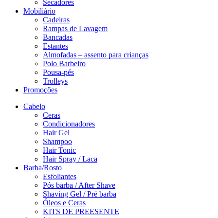
Secadores
Mobiliário
Cadeiras
Rampas de Lavagem
Bancadas
Estantes
Almofadas – assento para crianças
Polo Barbeiro
Pousa-pés
Trolleys
Promoções
Cabelo
Ceras
Condicionadores
Hair Gel
Shampoo
Hair Tonic
Hair Spray / Laca
Barba/Rosto
Esfoliantes
Pós barba / After Shave
Shaving Gel / Pré barba
Óleos e Ceras
KITS DE PREESENTE