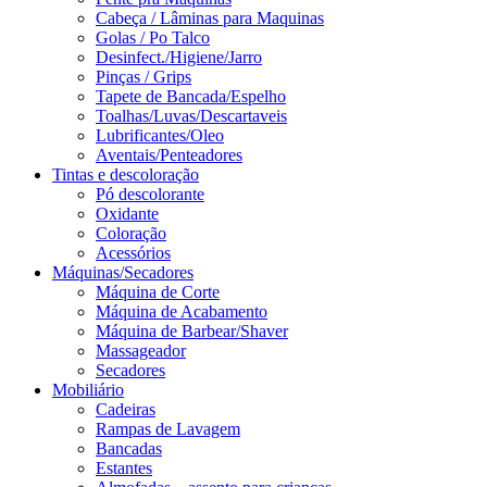
Cabeça / Lâminas para Maquinas
Golas / Po Talco
Desinfect./Higiene/Jarro
Pinças / Grips
Tapete de Bancada/Espelho
Toalhas/Luvas/Descartaveis
Lubrificantes/Oleo
Aventais/Penteadores
Tintas e descoloração
Pó descolorante
Oxidante
Coloração
Acessórios
Máquinas/Secadores
Máquina de Corte
Máquina de Acabamento
Máquina de Barbear/Shaver
Massageador
Secadores
Mobiliário
Cadeiras
Rampas de Lavagem
Bancadas
Estantes