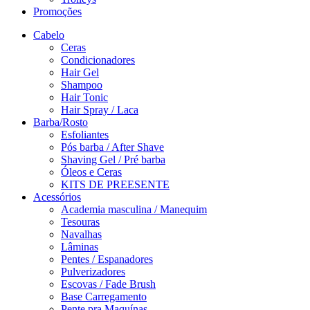
Promoções
Cabelo
Ceras
Condicionadores
Hair Gel
Shampoo
Hair Tonic
Hair Spray / Laca
Barba/Rosto
Esfoliantes
Pós barba / After Shave
Shaving Gel / Pré barba
Óleos e Ceras
KITS DE PREESENTE
Acessórios
Academia masculina / Manequim
Tesouras
Navalhas
Lâminas
Pentes / Espanadores
Pulverizadores
Escovas / Fade Brush
Base Carregamento
Pente pra Maquínas