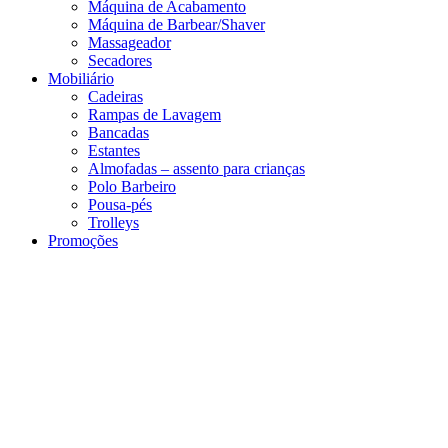
Máquina de Acabamento
Máquina de Barbear/Shaver
Massageador
Secadores
Mobiliário
Cadeiras
Rampas de Lavagem
Bancadas
Estantes
Almofadas – assento para crianças
Polo Barbeiro
Pousa-pés
Trolleys
Promoções