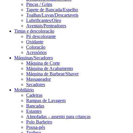
Pinças / Grips
Tapete de Bancada/Espelho
Toalhas/Luvas/Descartaveis
Lubrificantes/Oleo
Aventais/Penteadores
Tintas e descoloração
Pó descolorante
Oxidante
Coloração
Acessórios
Máquinas/Secadores
Máquina de Corte
Máquina de Acabamento
Máquina de Barbear/Shaver
Massageador
Secadores
Mobiliário
Cadeiras
Rampas de Lavagem
Bancadas
Estantes
Almofadas – assento para crianças
Polo Barbeiro
Pousa-pés
Trolleys