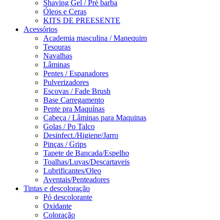
Shaving Gel / Pré barba
Óleos e Ceras
KITS DE PREESENTE
Acessórios
Academia masculina / Manequim
Tesouras
Navalhas
Lâminas
Pentes / Espanadores
Pulverizadores
Escovas / Fade Brush
Base Carregamento
Pente pra Maquínas
Cabeça / Lâminas para Maquinas
Golas / Po Talco
Desinfect./Higiene/Jarro
Pinças / Grips
Tapete de Bancada/Espelho
Toalhas/Luvas/Descartaveis
Lubrificantes/Oleo
Aventais/Penteadores
Tintas e descoloração
Pó descolorante
Oxidante
Coloração