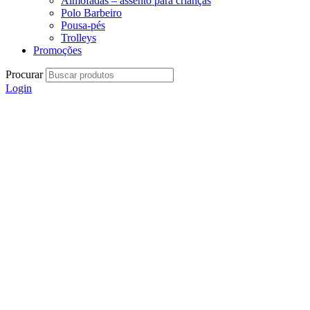
Almofadas – assento para crianças
Polo Barbeiro
Pousa-pés
Trolleys
Promoções
Procurar
Login