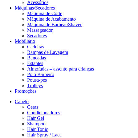
Acessórios
Máquinas/Secadores
Máquina de Corte
Máquina de Acabamento
Máquina de Barbear/Shaver
Massageador
Secadores
Mobiliário
Cadeiras
Rampas de Lavagem
Bancadas
Estantes
Almofadas – assento para crianças
Polo Barbeiro
Pousa-pés
Trolleys
Promoções
Cabelo
Ceras
Condicionadores
Hair Gel
Shampoo
Hair Tonic
Hair Spray / Laca