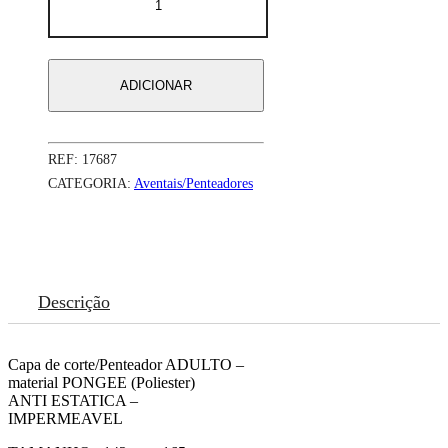
de
CAPA
DE
CORTE
/
ADICIONAR
PENTEADOR
BARBERS
Black
e
REF:
17687
Yellow
CATEGORIA:
Aventais/Penteadores
Descrição
Capa de corte/Penteador ADULTO –
material PONGEE (Poliester)
ANTI ESTATICA –
IMPERMEAVEL