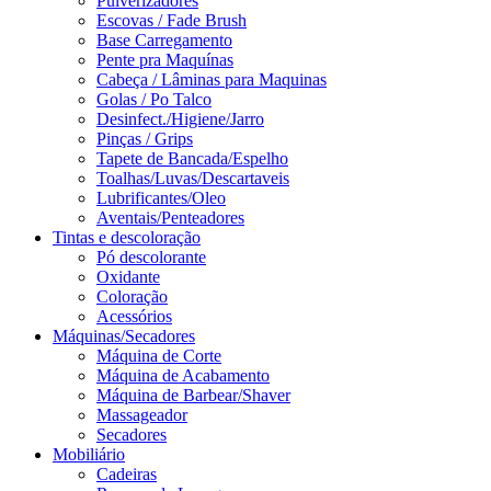
Pulverizadores
Escovas / Fade Brush
Base Carregamento
Pente pra Maquínas
Cabeça / Lâminas para Maquinas
Golas / Po Talco
Desinfect./Higiene/Jarro
Pinças / Grips
Tapete de Bancada/Espelho
Toalhas/Luvas/Descartaveis
Lubrificantes/Oleo
Aventais/Penteadores
Tintas e descoloração
Pó descolorante
Oxidante
Coloração
Acessórios
Máquinas/Secadores
Máquina de Corte
Máquina de Acabamento
Máquina de Barbear/Shaver
Massageador
Secadores
Mobiliário
Cadeiras