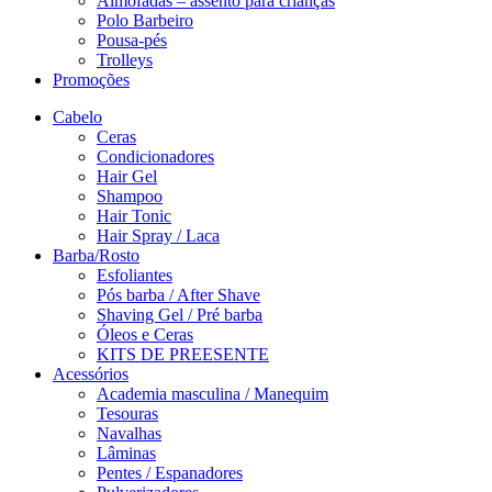
Almofadas – assento para crianças
Polo Barbeiro
Pousa-pés
Trolleys
Promoções
Cabelo
Ceras
Condicionadores
Hair Gel
Shampoo
Hair Tonic
Hair Spray / Laca
Barba/Rosto
Esfoliantes
Pós barba / After Shave
Shaving Gel / Pré barba
Óleos e Ceras
KITS DE PREESENTE
Acessórios
Academia masculina / Manequim
Tesouras
Navalhas
Lâminas
Pentes / Espanadores