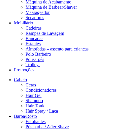
Máquina de Acabamento
Máquina de Barbear/Shaver
Massageador
Secadores
Mobiliário
Cadeiras
Rampas de Lavagem
Bancadas
Estantes
Almofadas – assento para crianças
Polo Barbeiro
Pousa-pés
Trolleys
Promoções
Cabelo
Ceras
Condicionadores
Hair Gel
Shampoo
Hair Tonic
Hair Spray / Laca
Barba/Rosto
Esfoliantes
Pós barba / After Shave