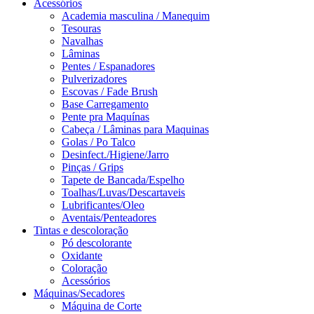
Acessórios
Academia masculina / Manequim
Tesouras
Navalhas
Lâminas
Pentes / Espanadores
Pulverizadores
Escovas / Fade Brush
Base Carregamento
Pente pra Maquínas
Cabeça / Lâminas para Maquinas
Golas / Po Talco
Desinfect./Higiene/Jarro
Pinças / Grips
Tapete de Bancada/Espelho
Toalhas/Luvas/Descartaveis
Lubrificantes/Oleo
Aventais/Penteadores
Tintas e descoloração
Pó descolorante
Oxidante
Coloração
Acessórios
Máquinas/Secadores
Máquina de Corte