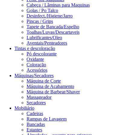
Cabeça / Lâminas para Maquinas
Golas / Po Talco
Desinfect./Higiene/Jarro
Pinças / Grips
Tapete de Bancada/Espelho
Toalhas/Luvas/Descartaveis
Lubrificantes/Oleo
Aventais/Penteadores
Tintas e descoloração
Pó descolorante
Oxidante
Coloração
Acessórios
Máquinas/Secadores
Máquina de Corte
Máquina de Acabamento
Máquina de Barbear/Shaver
Massageador
Secadores
Mobiliário
Cadeiras
Rampas de Lavagem
Bancadas
Estantes