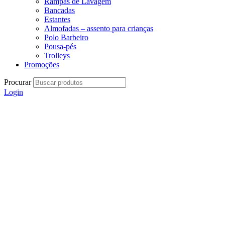
Rampas de Lavagem
Bancadas
Estantes
Almofadas – assento para crianças
Polo Barbeiro
Pousa-pés
Trolleys
Promoções
Procurar
Login