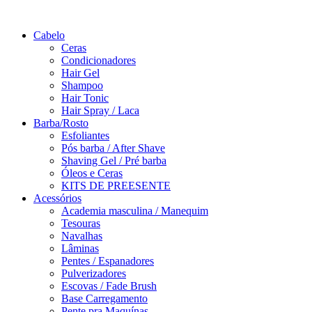
Saltar
para
Cabelo
o
Ceras
conteúdo
Condicionadores
Hair Gel
Shampoo
Hair Tonic
Hair Spray / Laca
Barba/Rosto
Esfoliantes
Pós barba / After Shave
Shaving Gel / Pré barba
Óleos e Ceras
KITS DE PREESENTE
Acessórios
Academia masculina / Manequim
Tesouras
Navalhas
Lâminas
Pentes / Espanadores
Pulverizadores
Escovas / Fade Brush
Base Carregamento
Pente pra Maquínas