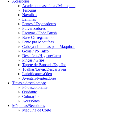
Acessórios
Academia masculina / Manequim
Tesouras
Navalhas
Lâminas
Pentes / Espanadores
Pulverizadores
Escovas / Fade Brush
Base Carregamento
Pente pra Maquínas
Cabeça / Lâminas para Maquinas
Golas / Po Talco
Desinfect./Higiene/Jarro
Pinças / Grips
Tapete de Bancada/Espelho
Toalhas/Luvas/Descartaveis
Lubrificantes/Oleo
Aventais/Penteadores
Tintas e descoloração
Pó descolorante
Oxidante
Coloração
Acessórios
Máquinas/Secadores
Máquina de Corte