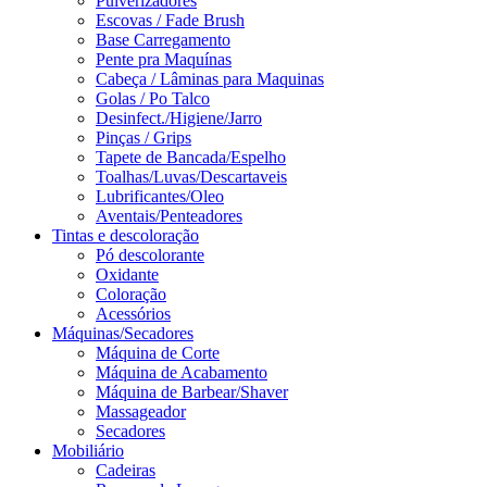
Pulverizadores
Escovas / Fade Brush
Base Carregamento
Pente pra Maquínas
Cabeça / Lâminas para Maquinas
Golas / Po Talco
Desinfect./Higiene/Jarro
Pinças / Grips
Tapete de Bancada/Espelho
Toalhas/Luvas/Descartaveis
Lubrificantes/Oleo
Aventais/Penteadores
Tintas e descoloração
Pó descolorante
Oxidante
Coloração
Acessórios
Máquinas/Secadores
Máquina de Corte
Máquina de Acabamento
Máquina de Barbear/Shaver
Massageador
Secadores
Mobiliário
Cadeiras