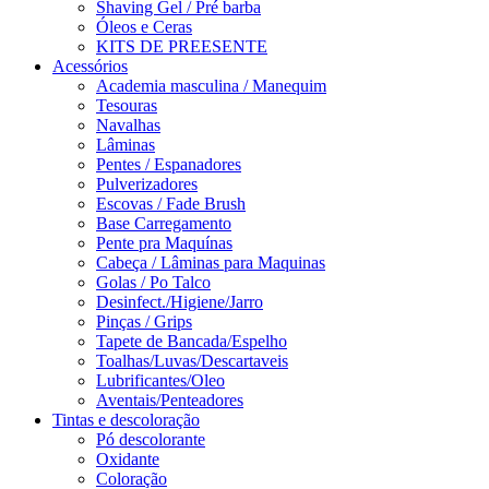
Shaving Gel / Pré barba
Óleos e Ceras
KITS DE PREESENTE
Acessórios
Academia masculina / Manequim
Tesouras
Navalhas
Lâminas
Pentes / Espanadores
Pulverizadores
Escovas / Fade Brush
Base Carregamento
Pente pra Maquínas
Cabeça / Lâminas para Maquinas
Golas / Po Talco
Desinfect./Higiene/Jarro
Pinças / Grips
Tapete de Bancada/Espelho
Toalhas/Luvas/Descartaveis
Lubrificantes/Oleo
Aventais/Penteadores
Tintas e descoloração
Pó descolorante
Oxidante
Coloração