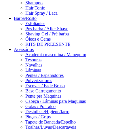
Shampoo
Hair Tonic
Hair Spray / Laca
Barba/Rosto
Esfoliantes
Pós barba / After Shave
Shaving Gel / Pré barba
Óleos e Ceras
KITS DE PREESENTE
Acessórios
Academia masculina / Manequim
Tesouras
Navalhas
Lâminas
Pentes / Espanadores
Pulverizadores
Escovas / Fade Brush
Base Carregamento
Pente pra Maquínas
Cabeça / Lâminas para Maquinas
Golas / Po Talco
Desinfect./Higiene/Jarro
Pinças / Grips
Tapete de Bancada/Espelho
Toalhas/Luvas/Descartaveis