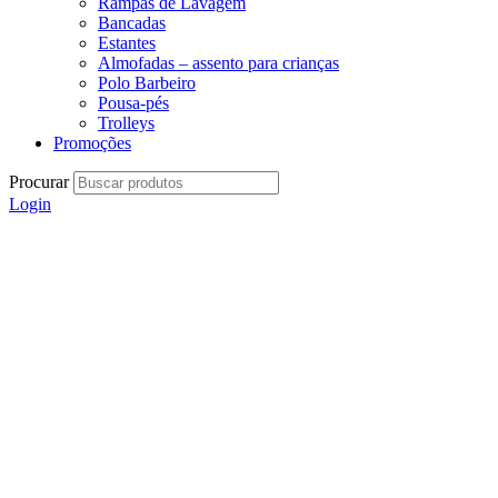
Rampas de Lavagem
Bancadas
Estantes
Almofadas – assento para crianças
Polo Barbeiro
Pousa-pés
Trolleys
Promoções
Procurar
Login