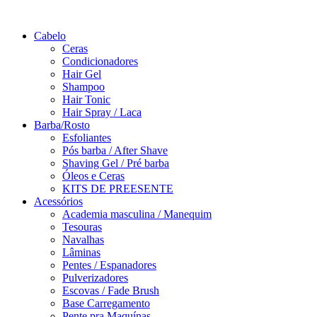
Saltar
para
Cabelo
o
Ceras
conteúdo
Condicionadores
Hair Gel
Shampoo
Hair Tonic
Hair Spray / Laca
Barba/Rosto
Esfoliantes
Pós barba / After Shave
Shaving Gel / Pré barba
Óleos e Ceras
KITS DE PREESENTE
Acessórios
Academia masculina / Manequim
Tesouras
Navalhas
Lâminas
Pentes / Espanadores
Pulverizadores
Escovas / Fade Brush
Base Carregamento
Pente pra Maquínas