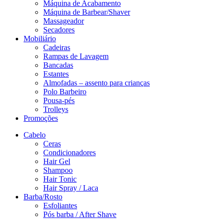
Máquina de Acabamento
Máquina de Barbear/Shaver
Massageador
Secadores
Mobiliário
Cadeiras
Rampas de Lavagem
Bancadas
Estantes
Almofadas – assento para crianças
Polo Barbeiro
Pousa-pés
Trolleys
Promoções
Cabelo
Ceras
Condicionadores
Hair Gel
Shampoo
Hair Tonic
Hair Spray / Laca
Barba/Rosto
Esfoliantes
Pós barba / After Shave