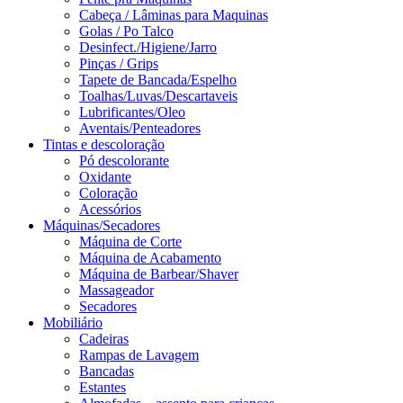
Cabeça / Lâminas para Maquinas
Golas / Po Talco
Desinfect./Higiene/Jarro
Pinças / Grips
Tapete de Bancada/Espelho
Toalhas/Luvas/Descartaveis
Lubrificantes/Oleo
Aventais/Penteadores
Tintas e descoloração
Pó descolorante
Oxidante
Coloração
Acessórios
Máquinas/Secadores
Máquina de Corte
Máquina de Acabamento
Máquina de Barbear/Shaver
Massageador
Secadores
Mobiliário
Cadeiras
Rampas de Lavagem
Bancadas
Estantes