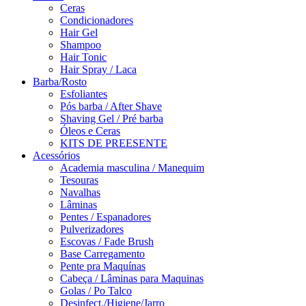
Ceras
Condicionadores
Hair Gel
Shampoo
Hair Tonic
Hair Spray / Laca
Barba/Rosto
Esfoliantes
Pós barba / After Shave
Shaving Gel / Pré barba
Óleos e Ceras
KITS DE PREESENTE
Acessórios
Academia masculina / Manequim
Tesouras
Navalhas
Lâminas
Pentes / Espanadores
Pulverizadores
Escovas / Fade Brush
Base Carregamento
Pente pra Maquínas
Cabeça / Lâminas para Maquinas
Golas / Po Talco
Desinfect./Higiene/Jarro