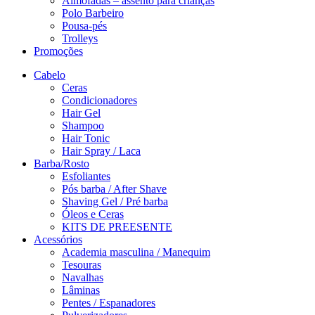
Almofadas – assento para crianças
Polo Barbeiro
Pousa-pés
Trolleys
Promoções
Cabelo
Ceras
Condicionadores
Hair Gel
Shampoo
Hair Tonic
Hair Spray / Laca
Barba/Rosto
Esfoliantes
Pós barba / After Shave
Shaving Gel / Pré barba
Óleos e Ceras
KITS DE PREESENTE
Acessórios
Academia masculina / Manequim
Tesouras
Navalhas
Lâminas
Pentes / Espanadores