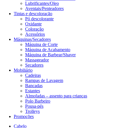
Lubrificantes/Oleo
Aventais/Penteadores
Tintas e descoloração
Pó descolorante
Oxidante
Coloração
Acessórios
Máquinas/Secadores
Máquina de Corte
Máquina de Acabamento
Máquina de Barbear/Shaver
Massageador
Secadores
Mobiliário
Cadeiras
Rampas de Lavagem
Bancadas
Estantes
Almofadas – assento para crianças
Polo Barbeiro
Pousa-pés
Trolleys
Promoções
Cabelo