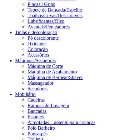
Pinças / Grips
Tapete de Bancada/Espelho
Toalhas/Luvas/Descartaveis
Lubrificantes/Oleo
Aventais/Penteadores
Tintas e descoloração
Pó descolorante
Oxidante
Coloração
Acessórios
Máquinas/Secadores
Máquina de Corte
Máquina de Acabamento
Máquina de Barbear/Shaver
Massageador
Secadores
Mobiliário
Cadeiras
Rampas de Lavagem
Bancadas
Estantes
Almofadas – assento para crianças
Polo Barbeiro
Pousa-pés
Trolleys