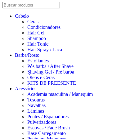
Cabelo
Ceras
Condicionadores
Hair Gel
Shampoo
Hair Tonic
Hair Spray / Laca
Barba/Rosto
Esfoliantes
Pós barba / After Shave
Shaving Gel / Pré barba
Óleos e Ceras
KITS DE PREESENTE
Acessórios
Academia masculina / Manequim
Tesouras
Navalhas
Lâminas
Pentes / Espanadores
Pulverizadores
Escovas / Fade Brush
Base Carregamento
Pente pra Maquínas