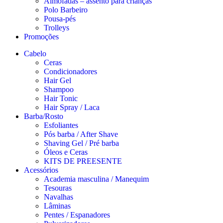
Almofadas – assento para crianças
Polo Barbeiro
Pousa-pés
Trolleys
Promoções
Cabelo
Ceras
Condicionadores
Hair Gel
Shampoo
Hair Tonic
Hair Spray / Laca
Barba/Rosto
Esfoliantes
Pós barba / After Shave
Shaving Gel / Pré barba
Óleos e Ceras
KITS DE PREESENTE
Acessórios
Academia masculina / Manequim
Tesouras
Navalhas
Lâminas
Pentes / Espanadores