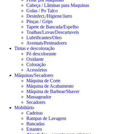
Cabeça / Lâminas para Maquinas
Golas / Po Talco
Desinfect./Higiene/Jarro
Pinças / Grips
Tapete de Bancada/Espelho
Toalhas/Luvas/Descartaveis
Lubrificantes/Oleo
Aventais/Penteadores
Tintas e descoloração
Pó descolorante
Oxidante
Coloração
Acessórios
Máquinas/Secadores
Máquina de Corte
Máquina de Acabamento
Máquina de Barbear/Shaver
Massageador
Secadores
Mobiliário
Cadeiras
Rampas de Lavagem
Bancadas
Estantes