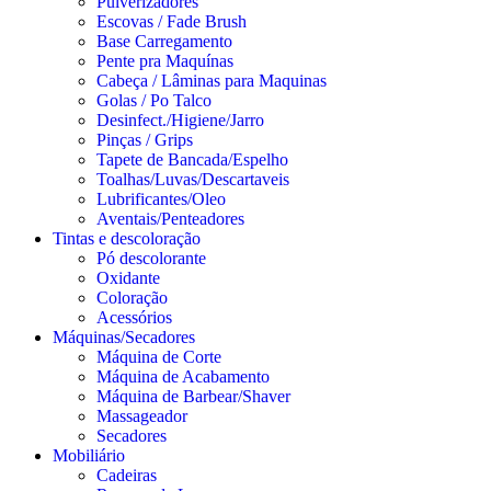
Pulverizadores
Escovas / Fade Brush
Base Carregamento
Pente pra Maquínas
Cabeça / Lâminas para Maquinas
Golas / Po Talco
Desinfect./Higiene/Jarro
Pinças / Grips
Tapete de Bancada/Espelho
Toalhas/Luvas/Descartaveis
Lubrificantes/Oleo
Aventais/Penteadores
Tintas e descoloração
Pó descolorante
Oxidante
Coloração
Acessórios
Máquinas/Secadores
Máquina de Corte
Máquina de Acabamento
Máquina de Barbear/Shaver
Massageador
Secadores
Mobiliário
Cadeiras