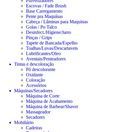
Pulverizadores
Escovas / Fade Brush
Base Carregamento
Pente pra Maquínas
Cabeça / Lâminas para Maquinas
Golas / Po Talco
Desinfect./Higiene/Jarro
Pinças / Grips
Tapete de Bancada/Espelho
Toalhas/Luvas/Descartaveis
Lubrificantes/Oleo
Aventais/Penteadores
Tintas e descoloração
Pó descolorante
Oxidante
Coloração
Acessórios
Máquinas/Secadores
Máquina de Corte
Máquina de Acabamento
Máquina de Barbear/Shaver
Massageador
Secadores
Mobiliário
Cadeiras