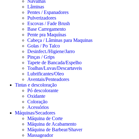
Navalhas
Lâminas
Pentes / Espanadores
Pulverizadores
Escovas / Fade Brush
Base Carregamento
Pente pra Maquínas
Cabeça / Lâminas para Maquinas
Golas / Po Talco
Desinfect./Higiene/Jarro
Pinças / Grips
Tapete de Bancada/Espelho
Toalhas/Luvas/Descartaveis
Lubrificantes/Oleo
Aventais/Penteadores
Tintas e descoloração
Pó descolorante
Oxidante
Coloração
Acessórios
Máquinas/Secadores
Máquina de Corte
Máquina de Acabamento
Máquina de Barbear/Shaver
Massageador