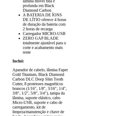
lâmina móvel fina e
profunda em Black
Diamond Carbon
A BATERIA DE ÍONS
DE LÍTIO oferece 4 horas
de duração da bateria com
2 horas de recarga
Carregador MICRO-USB
ZERO GAP BLADE
totalmente ajustável para o
corte e acabamento mais
rente
Inclui:
Aparador de cabelo, lâmina Faper
Gold Titanium, Black Diamond
Carbon DLC Deep Slim Tooth
Cutter, 8 protetores magnéticos
brancos (1/16″, 1/8″, 3/16″, 1/4″,
3/8″, 1/2″, 5/8″, 3/4″), tampa da
lâmina, suporte elástico, cabo
Micro-USB, suporte e cabo de
carregamento, kit de
limpeza/manutenção e chave de