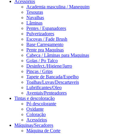
Acessórios
Academia masculina / Manequim
Tesouras
Navalhas
Lâminas
Pentes / Espanadores
Pulverizadores
Escovas / Fade Brush
Base Carregamento
Pente pra Maquínas
Cabeça / Lâminas para Maquinas
Golas / Po Talco
Desinfect./Higiene/Jarro
Pinças / Grips
Tapete de Bancada/Espelho
Toalhas/Luvas/Descartaveis
Lubrificantes/Oleo
Aventais/Penteadores
Tintas e descoloração
Pó descolorante
Oxidante
Coloração
Acessórios
Máquinas/Secadores
Máquina de Corte