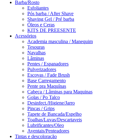
Barba/Rosto
Esfoliantes
Pós barba / After Shave
Shaving Gel / Pré barba
Óleos e Ceras
KITS DE PREESENTE
Acessórios
Academia masculina / Manequim
Tesouras
Navalhas
Lâminas
Pentes / Espanadores
Pulverizadores
Escovas / Fade Brush
Base Carregamento
Pente pra Maquínas
Cabeça / Lâminas para Maquinas
Golas / Po Talco
Desinfect./Higiene/Jarro
Pinças / Grips
Tapete de Bancada/Espelho
Toalhas/Luvas/Descartaveis
Lubrificantes/Oleo
Aventais/Penteadores
Tintas e descoloração