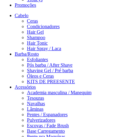
Promoções
Cabelo
Ceras
Condicionadores
Hair Gel
Shampoo
Hair Tonic
Hair Spray / Laca
Barba/Rosto
Esfoliantes
Pós barba / After Shave
Shaving Gel / Pré barba
Óleos e Ceras
KITS DE PREESENTE
Acessórios
Academia masculina / Manequim
Tesouras
Navalhas
Lâminas
Pentes / Espanadores
Pulverizadores
Escovas / Fade Brush
Base Carregamento
Pente pra Maquínas