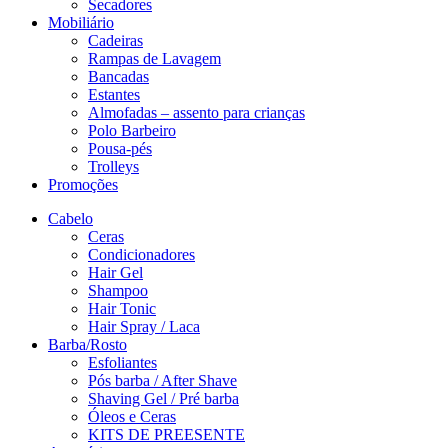
Secadores
Mobiliário
Cadeiras
Rampas de Lavagem
Bancadas
Estantes
Almofadas – assento para crianças
Polo Barbeiro
Pousa-pés
Trolleys
Promoções
Cabelo
Ceras
Condicionadores
Hair Gel
Shampoo
Hair Tonic
Hair Spray / Laca
Barba/Rosto
Esfoliantes
Pós barba / After Shave
Shaving Gel / Pré barba
Óleos e Ceras
KITS DE PREESENTE