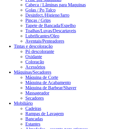
Cabeça / Lâminas para Maquinas
Golas / Po Talco
Desinfect./Higiene/Jarro
Pinças / Grips
Tapete de Bancada/Espelho
Toalhas/Luvas/Descartaveis
Lubrificantes/Oleo
Aventais/Penteadores
Tintas e descoloração
Pó descolorante
Oxidante
Coloração
Acessórios
Máquinas/Secadores
Máquina de Corte
Máquina de Acabamento
Máquina de Barbear/Shaver
Massageador
Secadores
Mobiliário
Cadeiras
Rampas de Lavagem
Bancadas
Estantes