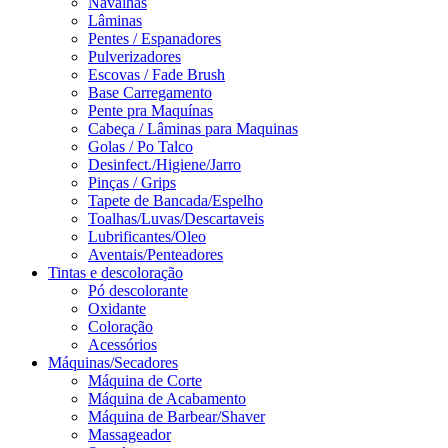
Navalhas
Lâminas
Pentes / Espanadores
Pulverizadores
Escovas / Fade Brush
Base Carregamento
Pente pra Maquínas
Cabeça / Lâminas para Maquinas
Golas / Po Talco
Desinfect./Higiene/Jarro
Pinças / Grips
Tapete de Bancada/Espelho
Toalhas/Luvas/Descartaveis
Lubrificantes/Oleo
Aventais/Penteadores
Tintas e descoloração
Pó descolorante
Oxidante
Coloração
Acessórios
Máquinas/Secadores
Máquina de Corte
Máquina de Acabamento
Máquina de Barbear/Shaver
Massageador