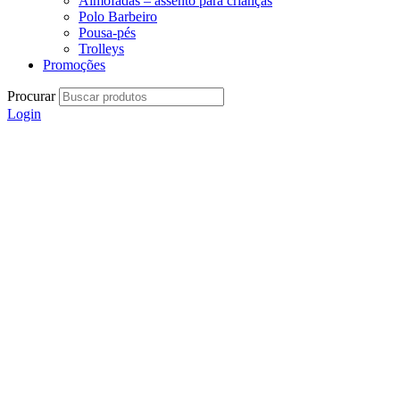
Almofadas – assento para crianças
Polo Barbeiro
Pousa-pés
Trolleys
Promoções
Procurar
Login