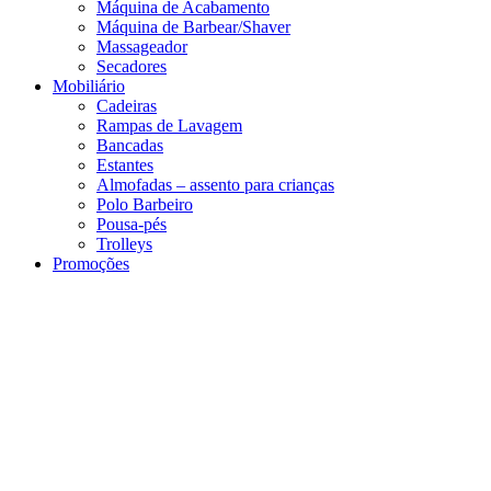
Máquina de Acabamento
Máquina de Barbear/Shaver
Massageador
Secadores
Mobiliário
Cadeiras
Rampas de Lavagem
Bancadas
Estantes
Almofadas – assento para crianças
Polo Barbeiro
Pousa-pés
Trolleys
Promoções