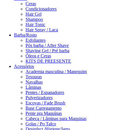
Ceras
Condicionadores
Hair Gel
Shampoo
Hair Tonic
Hair Spray / Laca
Barba/Rosto
Esfoliantes
Pós barba / After Shave
Shaving Gel / Pré barba
Óleos e Ceras
KITS DE PREESENTE
Acessórios
Academia masculina / Manequim
Tesouras
Navalhas
Lâminas
Pentes / Espanadores
Pulverizadores
Escovas / Fade Brush
Base Carregamento
Pente pra Maquínas
Cabeça / Lâminas para Maquinas
Golas / Po Talco
Desinfect./Higiene/Jarro