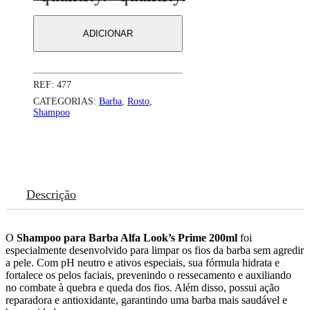
LOOKS
PARA
ADICIONAR
BARBA
200ML
PRIME
REF:
477
CATEGORIAS:
Barba
,
Rosto
,
Shampoo
Descrição
O
Shampoo para Barba Alfa Look’s Prime 200ml
foi
especialmente desenvolvido para limpar os fios da barba sem agredir
a pele. Com pH neutro e ativos especiais, sua fórmula hidrata e
fortalece os pelos faciais, prevenindo o ressecamento e auxiliando
no combate à quebra e queda dos fios. Além disso, possui ação
reparadora e antioxidante, garantindo uma barba mais saudável e