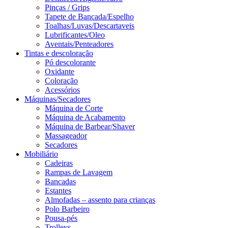
Pinças / Grips
Tapete de Bancada/Espelho
Toalhas/Luvas/Descartaveis
Lubrificantes/Oleo
Aventais/Penteadores
Tintas e descoloração
Pó descolorante
Oxidante
Coloração
Acessórios
Máquinas/Secadores
Máquina de Corte
Máquina de Acabamento
Máquina de Barbear/Shaver
Massageador
Secadores
Mobiliário
Cadeiras
Rampas de Lavagem
Bancadas
Estantes
Almofadas – assento para crianças
Polo Barbeiro
Pousa-pés
Trolleys