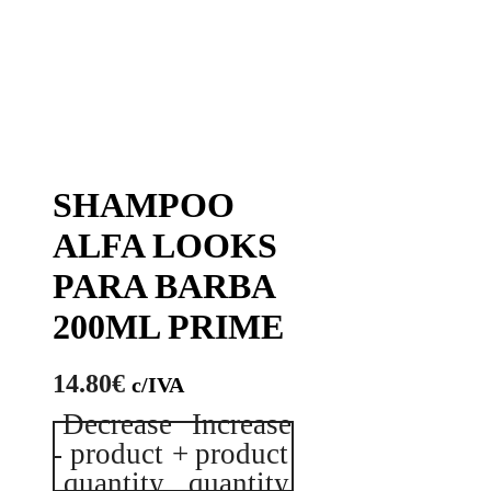
SHAMPOO
ALFA LOOKS
PARA BARBA
200ML PRIME
14.80
€
c/IVA
Decrease
Increase
Quantidade
-
product
+
product
de
SHAMPOO
quantity.
quantity.
ALFA