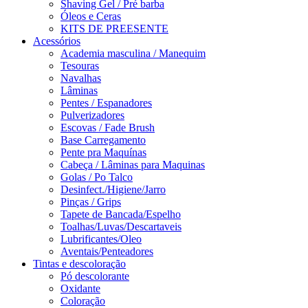
Shaving Gel / Pré barba
Óleos e Ceras
KITS DE PREESENTE
Acessórios
Academia masculina / Manequim
Tesouras
Navalhas
Lâminas
Pentes / Espanadores
Pulverizadores
Escovas / Fade Brush
Base Carregamento
Pente pra Maquínas
Cabeça / Lâminas para Maquinas
Golas / Po Talco
Desinfect./Higiene/Jarro
Pinças / Grips
Tapete de Bancada/Espelho
Toalhas/Luvas/Descartaveis
Lubrificantes/Oleo
Aventais/Penteadores
Tintas e descoloração
Pó descolorante
Oxidante
Coloração