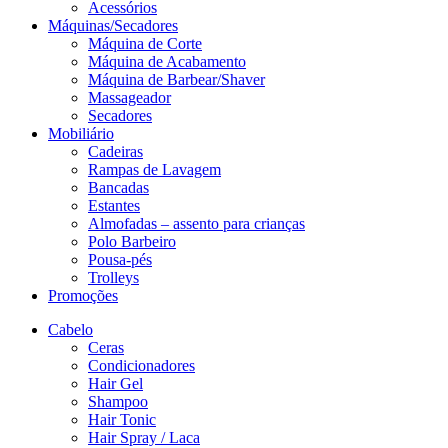
Acessórios
Máquinas/Secadores
Máquina de Corte
Máquina de Acabamento
Máquina de Barbear/Shaver
Massageador
Secadores
Mobiliário
Cadeiras
Rampas de Lavagem
Bancadas
Estantes
Almofadas – assento para crianças
Polo Barbeiro
Pousa-pés
Trolleys
Promoções
Cabelo
Ceras
Condicionadores
Hair Gel
Shampoo
Hair Tonic
Hair Spray / Laca