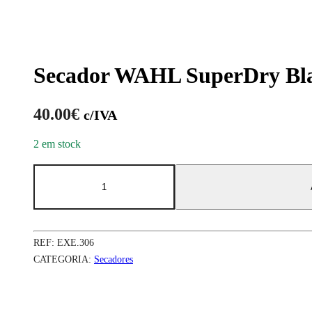
Secador WAHL SuperDry Bl
40.00
€
c/IVA
2 em stock
REF:
EXE.306
CATEGORIA:
Secadores