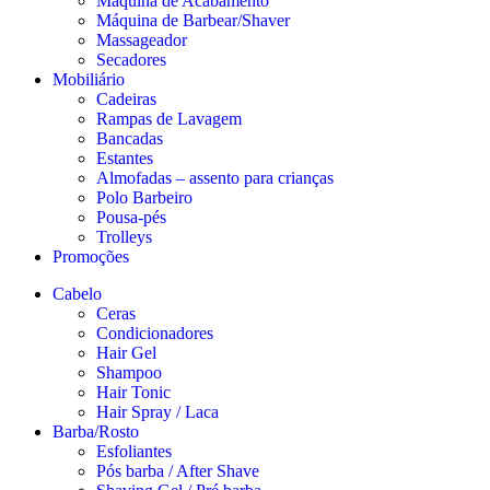
Máquina de Acabamento
Máquina de Barbear/Shaver
Massageador
Secadores
Mobiliário
Cadeiras
Rampas de Lavagem
Bancadas
Estantes
Almofadas – assento para crianças
Polo Barbeiro
Pousa-pés
Trolleys
Promoções
Cabelo
Ceras
Condicionadores
Hair Gel
Shampoo
Hair Tonic
Hair Spray / Laca
Barba/Rosto
Esfoliantes
Pós barba / After Shave