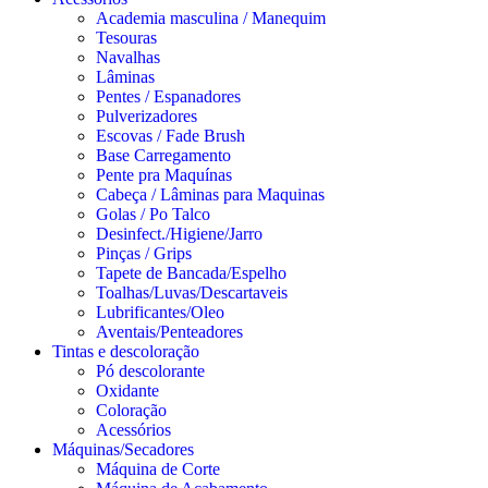
Academia masculina / Manequim
Tesouras
Navalhas
Lâminas
Pentes / Espanadores
Pulverizadores
Escovas / Fade Brush
Base Carregamento
Pente pra Maquínas
Cabeça / Lâminas para Maquinas
Golas / Po Talco
Desinfect./Higiene/Jarro
Pinças / Grips
Tapete de Bancada/Espelho
Toalhas/Luvas/Descartaveis
Lubrificantes/Oleo
Aventais/Penteadores
Tintas e descoloração
Pó descolorante
Oxidante
Coloração
Acessórios
Máquinas/Secadores
Máquina de Corte