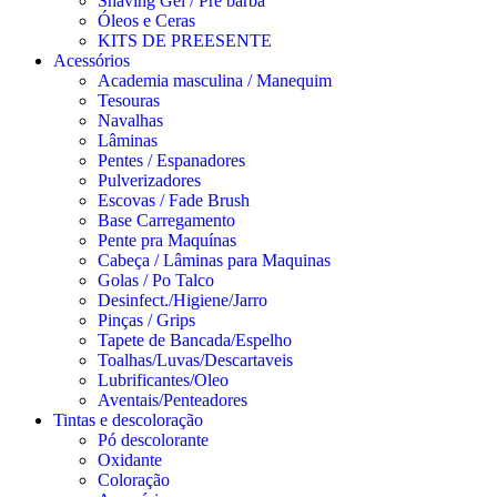
Shaving Gel / Pré barba
Óleos e Ceras
KITS DE PREESENTE
Acessórios
Academia masculina / Manequim
Tesouras
Navalhas
Lâminas
Pentes / Espanadores
Pulverizadores
Escovas / Fade Brush
Base Carregamento
Pente pra Maquínas
Cabeça / Lâminas para Maquinas
Golas / Po Talco
Desinfect./Higiene/Jarro
Pinças / Grips
Tapete de Bancada/Espelho
Toalhas/Luvas/Descartaveis
Lubrificantes/Oleo
Aventais/Penteadores
Tintas e descoloração
Pó descolorante
Oxidante
Coloração