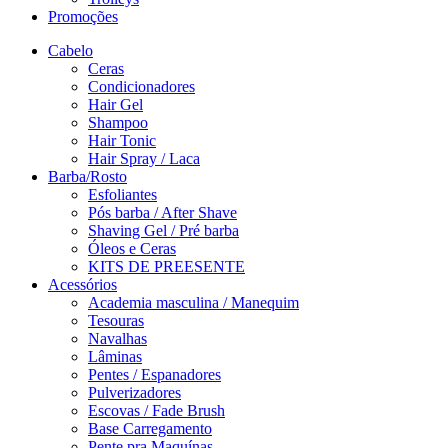
Promoções
Cabelo
Ceras
Condicionadores
Hair Gel
Shampoo
Hair Tonic
Hair Spray / Laca
Barba/Rosto
Esfoliantes
Pós barba / After Shave
Shaving Gel / Pré barba
Óleos e Ceras
KITS DE PREESENTE
Acessórios
Academia masculina / Manequim
Tesouras
Navalhas
Lâminas
Pentes / Espanadores
Pulverizadores
Escovas / Fade Brush
Base Carregamento
Pente pra Maquínas