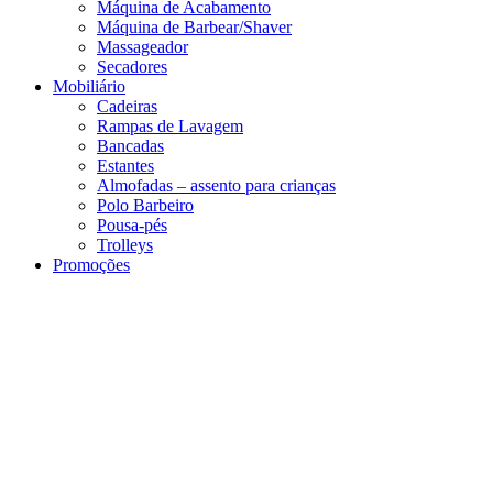
Máquina de Acabamento
Máquina de Barbear/Shaver
Massageador
Secadores
Mobiliário
Cadeiras
Rampas de Lavagem
Bancadas
Estantes
Almofadas – assento para crianças
Polo Barbeiro
Pousa-pés
Trolleys
Promoções