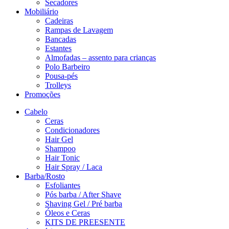
Secadores
Mobiliário
Cadeiras
Rampas de Lavagem
Bancadas
Estantes
Almofadas – assento para crianças
Polo Barbeiro
Pousa-pés
Trolleys
Promoções
Cabelo
Ceras
Condicionadores
Hair Gel
Shampoo
Hair Tonic
Hair Spray / Laca
Barba/Rosto
Esfoliantes
Pós barba / After Shave
Shaving Gel / Pré barba
Óleos e Ceras
KITS DE PREESENTE