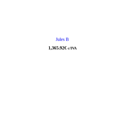
Jules B
1,365.92
€
c/IVA