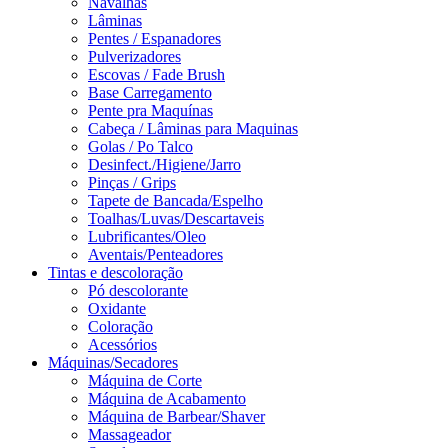
Navalhas
Lâminas
Pentes / Espanadores
Pulverizadores
Escovas / Fade Brush
Base Carregamento
Pente pra Maquínas
Cabeça / Lâminas para Maquinas
Golas / Po Talco
Desinfect./Higiene/Jarro
Pinças / Grips
Tapete de Bancada/Espelho
Toalhas/Luvas/Descartaveis
Lubrificantes/Oleo
Aventais/Penteadores
Tintas e descoloração
Pó descolorante
Oxidante
Coloração
Acessórios
Máquinas/Secadores
Máquina de Corte
Máquina de Acabamento
Máquina de Barbear/Shaver
Massageador