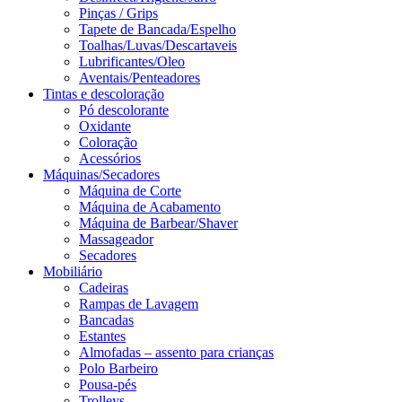
Pinças / Grips
Tapete de Bancada/Espelho
Toalhas/Luvas/Descartaveis
Lubrificantes/Oleo
Aventais/Penteadores
Tintas e descoloração
Pó descolorante
Oxidante
Coloração
Acessórios
Máquinas/Secadores
Máquina de Corte
Máquina de Acabamento
Máquina de Barbear/Shaver
Massageador
Secadores
Mobiliário
Cadeiras
Rampas de Lavagem
Bancadas
Estantes
Almofadas – assento para crianças
Polo Barbeiro
Pousa-pés
Trolleys