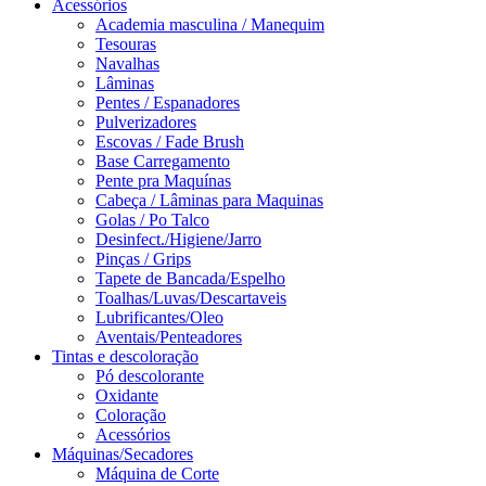
Acessórios
Academia masculina / Manequim
Tesouras
Navalhas
Lâminas
Pentes / Espanadores
Pulverizadores
Escovas / Fade Brush
Base Carregamento
Pente pra Maquínas
Cabeça / Lâminas para Maquinas
Golas / Po Talco
Desinfect./Higiene/Jarro
Pinças / Grips
Tapete de Bancada/Espelho
Toalhas/Luvas/Descartaveis
Lubrificantes/Oleo
Aventais/Penteadores
Tintas e descoloração
Pó descolorante
Oxidante
Coloração
Acessórios
Máquinas/Secadores
Máquina de Corte