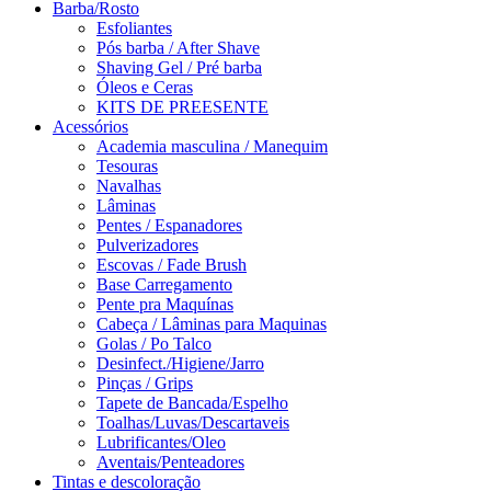
Barba/Rosto
Esfoliantes
Pós barba / After Shave
Shaving Gel / Pré barba
Óleos e Ceras
KITS DE PREESENTE
Acessórios
Academia masculina / Manequim
Tesouras
Navalhas
Lâminas
Pentes / Espanadores
Pulverizadores
Escovas / Fade Brush
Base Carregamento
Pente pra Maquínas
Cabeça / Lâminas para Maquinas
Golas / Po Talco
Desinfect./Higiene/Jarro
Pinças / Grips
Tapete de Bancada/Espelho
Toalhas/Luvas/Descartaveis
Lubrificantes/Oleo
Aventais/Penteadores
Tintas e descoloração