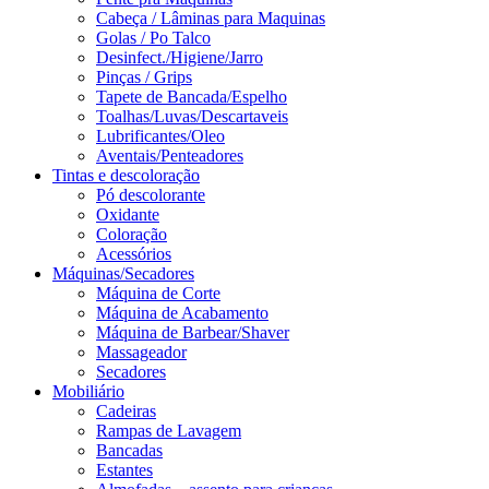
Cabeça / Lâminas para Maquinas
Golas / Po Talco
Desinfect./Higiene/Jarro
Pinças / Grips
Tapete de Bancada/Espelho
Toalhas/Luvas/Descartaveis
Lubrificantes/Oleo
Aventais/Penteadores
Tintas e descoloração
Pó descolorante
Oxidante
Coloração
Acessórios
Máquinas/Secadores
Máquina de Corte
Máquina de Acabamento
Máquina de Barbear/Shaver
Massageador
Secadores
Mobiliário
Cadeiras
Rampas de Lavagem
Bancadas
Estantes