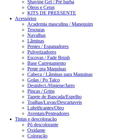
Shaving Gel / Pré barba
Óleos e Ceras
KITS DE PREESENTE
Acessórios
Academia masculina / Manequim
Tesouras
Navalhas
Lâminas
Pentes / Espanadores
Pulverizadores
Escovas / Fade Brush
Base Carregamento
Pente pra Maquínas
Cabeça / Lâminas para Maquinas
Golas / Po Talco
Desinfect./Higiene/Jarro
Pinças / Grips
Tapete de Bancada/Espelho
Toalhas/Luvas/Descartaveis
Lubrificantes/Oleo
Aventais/Penteadores
Tintas e descoloração
Pó descolorante
Oxidante
Coloração