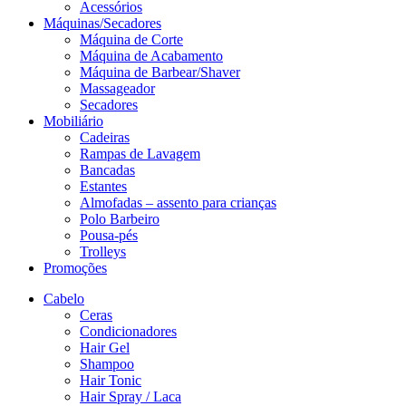
Acessórios
Máquinas/Secadores
Máquina de Corte
Máquina de Acabamento
Máquina de Barbear/Shaver
Massageador
Secadores
Mobiliário
Cadeiras
Rampas de Lavagem
Bancadas
Estantes
Almofadas – assento para crianças
Polo Barbeiro
Pousa-pés
Trolleys
Promoções
Cabelo
Ceras
Condicionadores
Hair Gel
Shampoo
Hair Tonic
Hair Spray / Laca