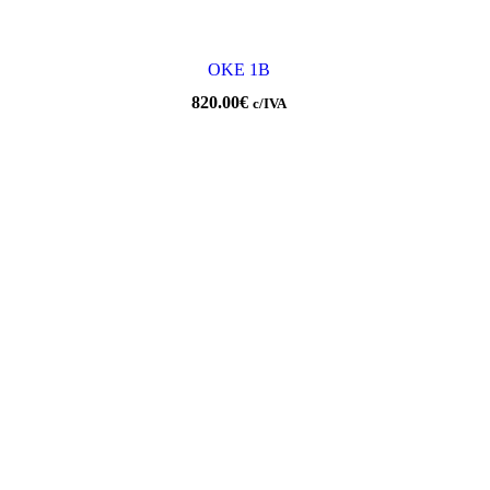
OKE 1B
820.00
€
c/IVA