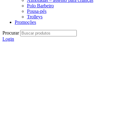
Almofadas – assento para crianças
Polo Barbeiro
Pousa-pés
Trolleys
Promoções
Procurar
Login