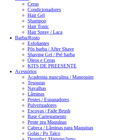
Ceras
Condicionadores
Hair Gel
Shampoo
Hair Tonic
Hair Spray / Laca
Barba/Rosto
Esfoliantes
Pós barba / After Shave
Shaving Gel / Pré barba
Óleos e Ceras
KITS DE PREESENTE
Acessórios
Academia masculina / Manequim
Tesouras
Navalhas
Lâminas
Pentes / Espanadores
Pulverizadores
Escovas / Fade Brush
Base Carregamento
Pente pra Maquínas
Cabeça / Lâminas para Maquinas
Golas / Po Talco
Desinfect./Higiene/Jarro