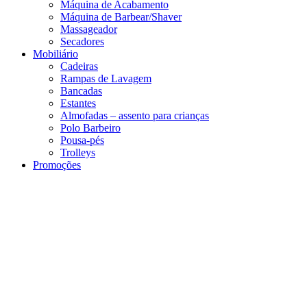
Máquina de Acabamento
Máquina de Barbear/Shaver
Massageador
Secadores
Mobiliário
Cadeiras
Rampas de Lavagem
Bancadas
Estantes
Almofadas – assento para crianças
Polo Barbeiro
Pousa-pés
Trolleys
Promoções