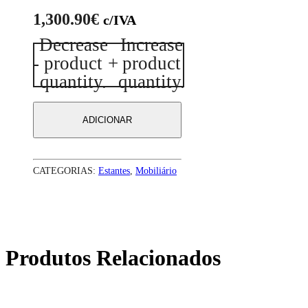
1,300.90
€
c/IVA
Decrease
Increase
Quantidade
-
product
+
product
de
Receção
quantity.
quantity.
Floyd
B
ADICIONAR
CATEGORIAS:
Estantes
,
Mobiliário
Produtos Relacionados