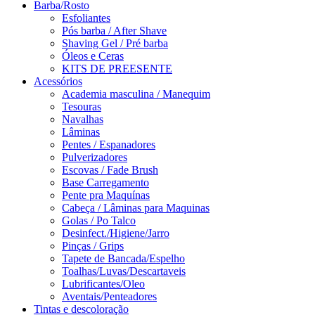
Barba/Rosto
Esfoliantes
Pós barba / After Shave
Shaving Gel / Pré barba
Óleos e Ceras
KITS DE PREESENTE
Acessórios
Academia masculina / Manequim
Tesouras
Navalhas
Lâminas
Pentes / Espanadores
Pulverizadores
Escovas / Fade Brush
Base Carregamento
Pente pra Maquínas
Cabeça / Lâminas para Maquinas
Golas / Po Talco
Desinfect./Higiene/Jarro
Pinças / Grips
Tapete de Bancada/Espelho
Toalhas/Luvas/Descartaveis
Lubrificantes/Oleo
Aventais/Penteadores
Tintas e descoloração