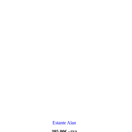
Estante Alan
395.00
€
c/IVA