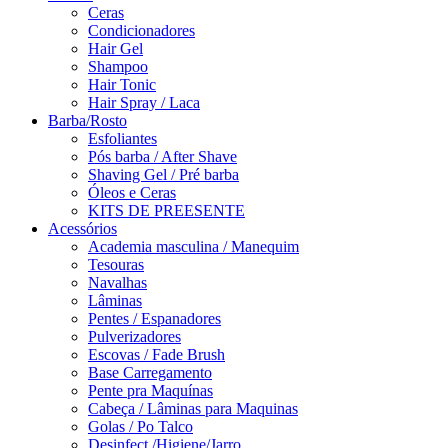
Ceras
Condicionadores
Hair Gel
Shampoo
Hair Tonic
Hair Spray / Laca
Barba/Rosto
Esfoliantes
Pós barba / After Shave
Shaving Gel / Pré barba
Óleos e Ceras
KITS DE PREESENTE
Acessórios
Academia masculina / Manequim
Tesouras
Navalhas
Lâminas
Pentes / Espanadores
Pulverizadores
Escovas / Fade Brush
Base Carregamento
Pente pra Maquínas
Cabeça / Lâminas para Maquinas
Golas / Po Talco
Desinfect./Higiene/Jarro