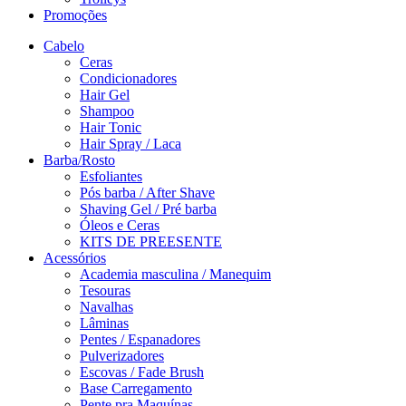
Promoções
Cabelo
Ceras
Condicionadores
Hair Gel
Shampoo
Hair Tonic
Hair Spray / Laca
Barba/Rosto
Esfoliantes
Pós barba / After Shave
Shaving Gel / Pré barba
Óleos e Ceras
KITS DE PREESENTE
Acessórios
Academia masculina / Manequim
Tesouras
Navalhas
Lâminas
Pentes / Espanadores
Pulverizadores
Escovas / Fade Brush
Base Carregamento
Pente pra Maquínas