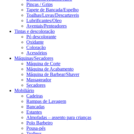
Pinças / Grips
Tapete de Bancada/Espelho
Toalhas/Luvas/Descartaveis
Lubrificantes/Oleo
Aventais/Penteadores
Tintas e descoloração
Pó descolorante
Oxidante
Coloração
Acessórios
Máquinas/Secadores
Máquina de Corte
Máquina de Acabamento
Máquina de Barbear/Shaver
Massageador
Secadores
Mobiliário
Cadeiras
Rampas de Lavagem
Bancadas
Estantes
Almofadas – assento para crianças
Polo Barbeiro
Pousa-pés
Trolleys