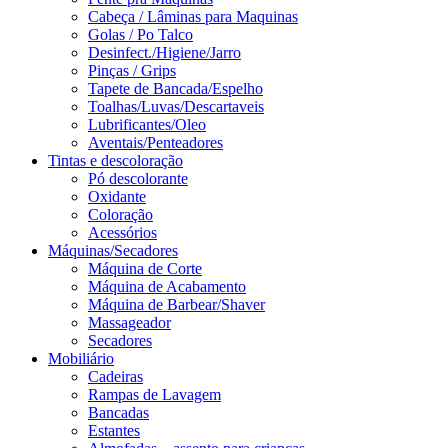
Cabeça / Lâminas para Maquinas
Golas / Po Talco
Desinfect./Higiene/Jarro
Pinças / Grips
Tapete de Bancada/Espelho
Toalhas/Luvas/Descartaveis
Lubrificantes/Oleo
Aventais/Penteadores
Tintas e descoloração
Pó descolorante
Oxidante
Coloração
Acessórios
Máquinas/Secadores
Máquina de Corte
Máquina de Acabamento
Máquina de Barbear/Shaver
Massageador
Secadores
Mobiliário
Cadeiras
Rampas de Lavagem
Bancadas
Estantes