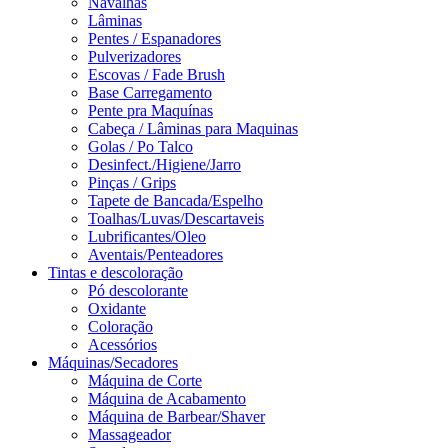
Navalhas
Lâminas
Pentes / Espanadores
Pulverizadores
Escovas / Fade Brush
Base Carregamento
Pente pra Maquínas
Cabeça / Lâminas para Maquinas
Golas / Po Talco
Desinfect./Higiene/Jarro
Pinças / Grips
Tapete de Bancada/Espelho
Toalhas/Luvas/Descartaveis
Lubrificantes/Oleo
Aventais/Penteadores
Tintas e descoloração
Pó descolorante
Oxidante
Coloração
Acessórios
Máquinas/Secadores
Máquina de Corte
Máquina de Acabamento
Máquina de Barbear/Shaver
Massageador