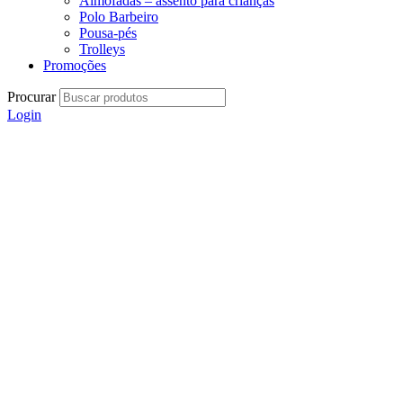
Almofadas – assento para crianças
Polo Barbeiro
Pousa-pés
Trolleys
Promoções
Procurar
Login