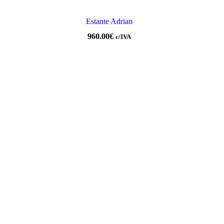
Estante Adrian
960.00
€
c/IVA