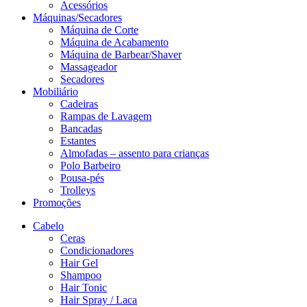
Acessórios
Máquinas/Secadores
Máquina de Corte
Máquina de Acabamento
Máquina de Barbear/Shaver
Massageador
Secadores
Mobiliário
Cadeiras
Rampas de Lavagem
Bancadas
Estantes
Almofadas – assento para crianças
Polo Barbeiro
Pousa-pés
Trolleys
Promoções
Cabelo
Ceras
Condicionadores
Hair Gel
Shampoo
Hair Tonic
Hair Spray / Laca