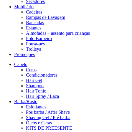
Secadores
Mobiliário
Cadeiras
Rampas de Lavagem
Bancadas
Estantes
Almofadas – assento para crianças
Polo Barbeiro
Pousa-pés
Trolleys
Promoções
Cabelo
Ceras
Condicionadores
Hair Gel
Shampoo
Hair Tonic
Hair Spray / Laca
Barba/Rosto
Esfoliantes
Pós barba / After Shave
Shaving Gel / Pré barba
Óleos e Ceras
KITS DE PREESENTE