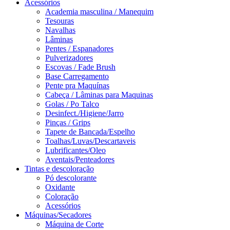
Acessórios
Academia masculina / Manequim
Tesouras
Navalhas
Lâminas
Pentes / Espanadores
Pulverizadores
Escovas / Fade Brush
Base Carregamento
Pente pra Maquínas
Cabeça / Lâminas para Maquinas
Golas / Po Talco
Desinfect./Higiene/Jarro
Pinças / Grips
Tapete de Bancada/Espelho
Toalhas/Luvas/Descartaveis
Lubrificantes/Oleo
Aventais/Penteadores
Tintas e descoloração
Pó descolorante
Oxidante
Coloração
Acessórios
Máquinas/Secadores
Máquina de Corte