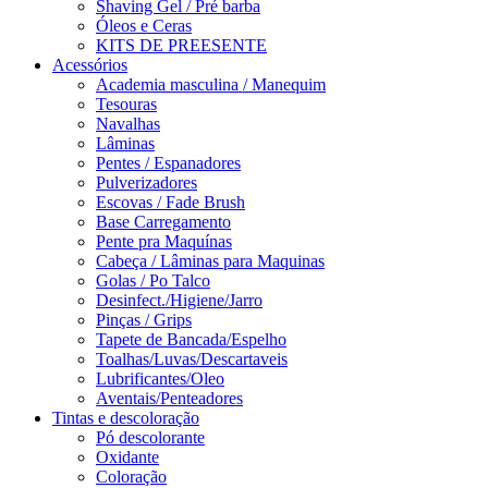
Shaving Gel / Pré barba
Óleos e Ceras
KITS DE PREESENTE
Acessórios
Academia masculina / Manequim
Tesouras
Navalhas
Lâminas
Pentes / Espanadores
Pulverizadores
Escovas / Fade Brush
Base Carregamento
Pente pra Maquínas
Cabeça / Lâminas para Maquinas
Golas / Po Talco
Desinfect./Higiene/Jarro
Pinças / Grips
Tapete de Bancada/Espelho
Toalhas/Luvas/Descartaveis
Lubrificantes/Oleo
Aventais/Penteadores
Tintas e descoloração
Pó descolorante
Oxidante
Coloração