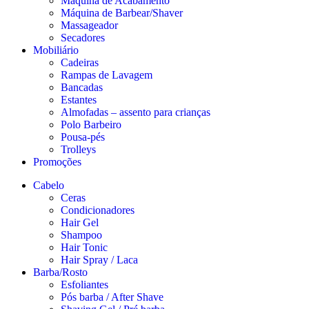
Máquina de Acabamento
Máquina de Barbear/Shaver
Massageador
Secadores
Mobiliário
Cadeiras
Rampas de Lavagem
Bancadas
Estantes
Almofadas – assento para crianças
Polo Barbeiro
Pousa-pés
Trolleys
Promoções
Cabelo
Ceras
Condicionadores
Hair Gel
Shampoo
Hair Tonic
Hair Spray / Laca
Barba/Rosto
Esfoliantes
Pós barba / After Shave