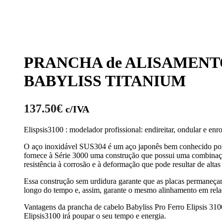
PRANCHA de ALISAMENT
BABYLISS TITANIUM
137.50
€
c/IVA
Elispsis3100 : modelador profissional: endireitar, ondular e enro
O aço inoxidável SUS304 é um aço japonês bem conhecido por s
fornece à Série 3000 uma construção que possui uma combinaç
resistência à corrosão e à deformação que pode resultar de altas
Essa construção sem urdidura garante que as placas permaneçam
longo do tempo e, assim, garante o mesmo alinhamento em relaç
Vantagens da prancha de cabelo Babyliss Pro Ferro Elipsis 310
Elipsis3100 irá poupar o seu tempo e energia.