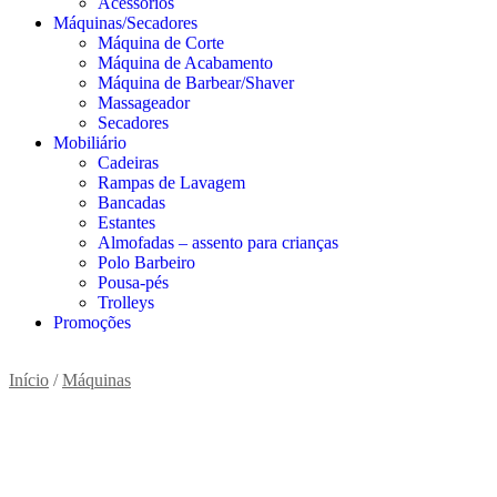
Acessórios
Máquinas/Secadores
Máquina de Corte
Máquina de Acabamento
Máquina de Barbear/Shaver
Massageador
Secadores
Mobiliário
Cadeiras
Rampas de Lavagem
Bancadas
Estantes
Almofadas – assento para crianças
Polo Barbeiro
Pousa-pés
Trolleys
Promoções
Início
/
Máquinas