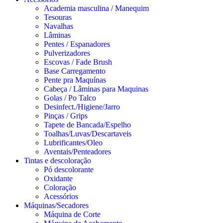
Academia masculina / Manequim
Tesouras
Navalhas
Lâminas
Pentes / Espanadores
Pulverizadores
Escovas / Fade Brush
Base Carregamento
Pente pra Maquínas
Cabeça / Lâminas para Maquinas
Golas / Po Talco
Desinfect./Higiene/Jarro
Pinças / Grips
Tapete de Bancada/Espelho
Toalhas/Luvas/Descartaveis
Lubrificantes/Oleo
Aventais/Penteadores
Tintas e descoloração
Pó descolorante
Oxidante
Coloração
Acessórios
Máquinas/Secadores
Máquina de Corte