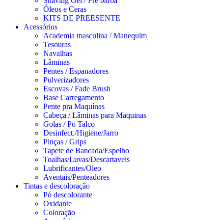
Shaving Gel / Pré barba
Óleos e Ceras
KITS DE PREESENTE
Acessórios
Academia masculina / Manequim
Tesouras
Navalhas
Lâminas
Pentes / Espanadores
Pulverizadores
Escovas / Fade Brush
Base Carregamento
Pente pra Maquínas
Cabeça / Lâminas para Maquinas
Golas / Po Talco
Desinfect./Higiene/Jarro
Pinças / Grips
Tapete de Bancada/Espelho
Toalhas/Luvas/Descartaveis
Lubrificantes/Oleo
Aventais/Penteadores
Tintas e descoloração
Pó descolorante
Oxidante
Coloração