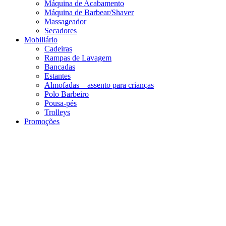
Máquina de Acabamento
Máquina de Barbear/Shaver
Massageador
Secadores
Mobiliário
Cadeiras
Rampas de Lavagem
Bancadas
Estantes
Almofadas – assento para crianças
Polo Barbeiro
Pousa-pés
Trolleys
Promoções