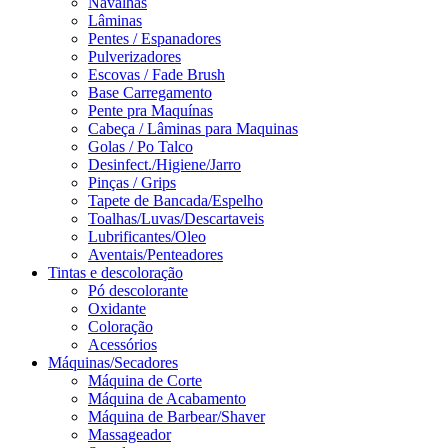
Navalhas
Lâminas
Pentes / Espanadores
Pulverizadores
Escovas / Fade Brush
Base Carregamento
Pente pra Maquínas
Cabeça / Lâminas para Maquinas
Golas / Po Talco
Desinfect./Higiene/Jarro
Pinças / Grips
Tapete de Bancada/Espelho
Toalhas/Luvas/Descartaveis
Lubrificantes/Oleo
Aventais/Penteadores
Tintas e descoloração
Pó descolorante
Oxidante
Coloração
Acessórios
Máquinas/Secadores
Máquina de Corte
Máquina de Acabamento
Máquina de Barbear/Shaver
Massageador