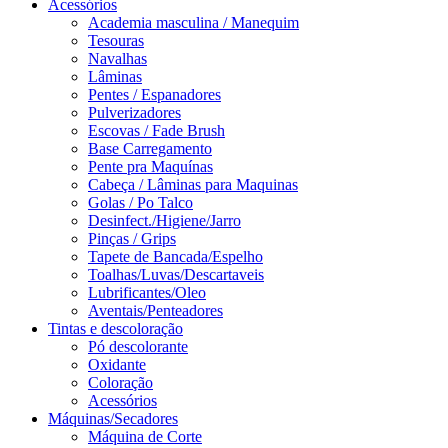
Acessórios
Academia masculina / Manequim
Tesouras
Navalhas
Lâminas
Pentes / Espanadores
Pulverizadores
Escovas / Fade Brush
Base Carregamento
Pente pra Maquínas
Cabeça / Lâminas para Maquinas
Golas / Po Talco
Desinfect./Higiene/Jarro
Pinças / Grips
Tapete de Bancada/Espelho
Toalhas/Luvas/Descartaveis
Lubrificantes/Oleo
Aventais/Penteadores
Tintas e descoloração
Pó descolorante
Oxidante
Coloração
Acessórios
Máquinas/Secadores
Máquina de Corte