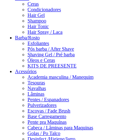
Ceras
Condicionadores
Hair Gel
Shampoo
Hair Tonic
Hair Spray / Laca
Barba/Rosto
Esfoliantes
Pós barba / After Shave
Shaving Gel / Pré barba
Óleos e Ceras
KITS DE PREESENTE
Acessórios
Academia masculina / Manequim
Tesouras
Navalhas
Lâminas
Pentes / Espanadores
Pulverizadores
Escovas / Fade Brush
Base Carregamento
Pente pra Maquínas
Cabeça / Lâminas para Maquinas
Golas / Po Talco
Desinfect./Higiene/Jarro