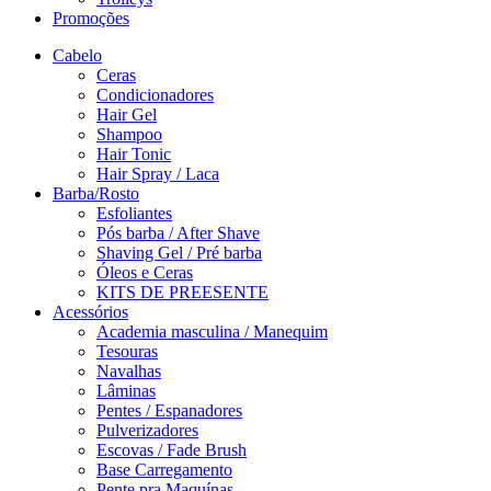
Promoções
Cabelo
Ceras
Condicionadores
Hair Gel
Shampoo
Hair Tonic
Hair Spray / Laca
Barba/Rosto
Esfoliantes
Pós barba / After Shave
Shaving Gel / Pré barba
Óleos e Ceras
KITS DE PREESENTE
Acessórios
Academia masculina / Manequim
Tesouras
Navalhas
Lâminas
Pentes / Espanadores
Pulverizadores
Escovas / Fade Brush
Base Carregamento
Pente pra Maquínas