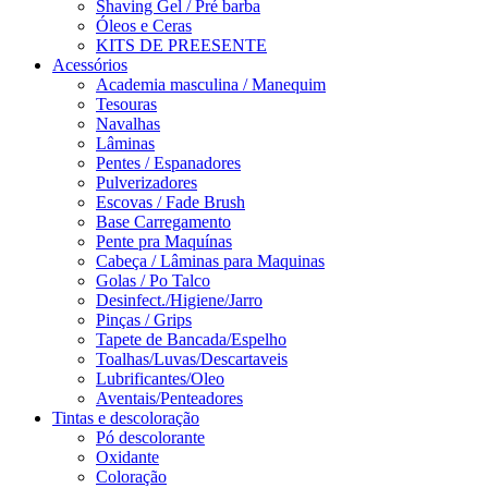
Shaving Gel / Pré barba
Óleos e Ceras
KITS DE PREESENTE
Acessórios
Academia masculina / Manequim
Tesouras
Navalhas
Lâminas
Pentes / Espanadores
Pulverizadores
Escovas / Fade Brush
Base Carregamento
Pente pra Maquínas
Cabeça / Lâminas para Maquinas
Golas / Po Talco
Desinfect./Higiene/Jarro
Pinças / Grips
Tapete de Bancada/Espelho
Toalhas/Luvas/Descartaveis
Lubrificantes/Oleo
Aventais/Penteadores
Tintas e descoloração
Pó descolorante
Oxidante
Coloração