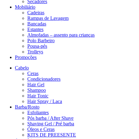
Secadores
Mobiliário
Cadeiras
Rampas de Lavagem
Bancadas
Estantes
Almofadas – assento para crianças
Polo Barbeiro
Pousa-pés
Trolleys
Promoções
Cabelo
Ceras
Condicionadores
Hair Gel
Shampoo
Hair Tonic
Hair Spray / Laca
Barba/Rosto
Esfoliantes
Pós barba / After Shave
Shaving Gel / Pré barba
Óleos e Ceras
KITS DE PREESENTE