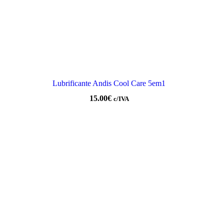
Lubrificante Andis Cool Care 5em1
15.00
€
c/IVA