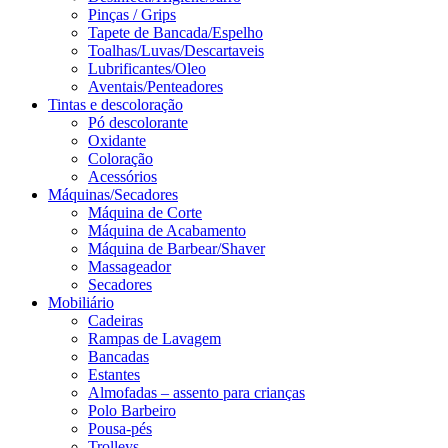
Pinças / Grips
Tapete de Bancada/Espelho
Toalhas/Luvas/Descartaveis
Lubrificantes/Oleo
Aventais/Penteadores
Tintas e descoloração
Pó descolorante
Oxidante
Coloração
Acessórios
Máquinas/Secadores
Máquina de Corte
Máquina de Acabamento
Máquina de Barbear/Shaver
Massageador
Secadores
Mobiliário
Cadeiras
Rampas de Lavagem
Bancadas
Estantes
Almofadas – assento para crianças
Polo Barbeiro
Pousa-pés
Trolleys