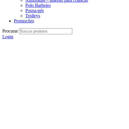
Almofadas – assento para crianças
Polo Barbeiro
Pousa-pés
Trolleys
Promoções
Procurar
Login