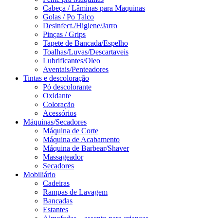
Cabeça / Lâminas para Maquinas
Golas / Po Talco
Desinfect./Higiene/Jarro
Pinças / Grips
Tapete de Bancada/Espelho
Toalhas/Luvas/Descartaveis
Lubrificantes/Oleo
Aventais/Penteadores
Tintas e descoloração
Pó descolorante
Oxidante
Coloração
Acessórios
Máquinas/Secadores
Máquina de Corte
Máquina de Acabamento
Máquina de Barbear/Shaver
Massageador
Secadores
Mobiliário
Cadeiras
Rampas de Lavagem
Bancadas
Estantes