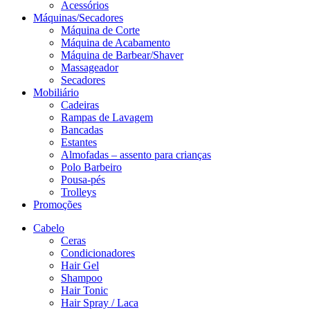
Acessórios
Máquinas/Secadores
Máquina de Corte
Máquina de Acabamento
Máquina de Barbear/Shaver
Massageador
Secadores
Mobiliário
Cadeiras
Rampas de Lavagem
Bancadas
Estantes
Almofadas – assento para crianças
Polo Barbeiro
Pousa-pés
Trolleys
Promoções
Cabelo
Ceras
Condicionadores
Hair Gel
Shampoo
Hair Tonic
Hair Spray / Laca