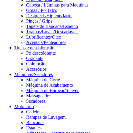
Cabeça / Lâminas para Maquinas
Golas / Po Talco
Desinfect./Higiene/Jarro
Pinças / Grips
Tapete de Bancada/Espelho
Toalhas/Luvas/Descartaveis
Lubrificantes/Oleo
Aventais/Penteadores
Tintas e descoloração
Pó descolorante
Oxidante
Coloração
Acessórios
Máquinas/Secadores
Máquina de Corte
Máquina de Acabamento
Máquina de Barbear/Shaver
Massageador
Secadores
Mobiliário
Cadeiras
Rampas de Lavagem
Bancadas
Estantes