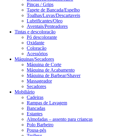
Pinças / Grips
Tapete de Bancada/Espelho
Toalhas/Luvas/Descartaveis
Lubrificantes/Oleo
Aventais/Penteadores
Tintas e descoloração
Pó descolorante
Oxidante
Coloração
Acessórios
Máquinas/Secadores
Máquina de Corte
Máquina de Acabamento
Máquina de Barbear/Shaver
Massageador
Secadores
Mobiliário
Cadeiras
Rampas de Lavagem
Bancadas
Estantes
Almofadas – assento para crianças
Polo Barbeiro
Pousa-pés
Trolleys