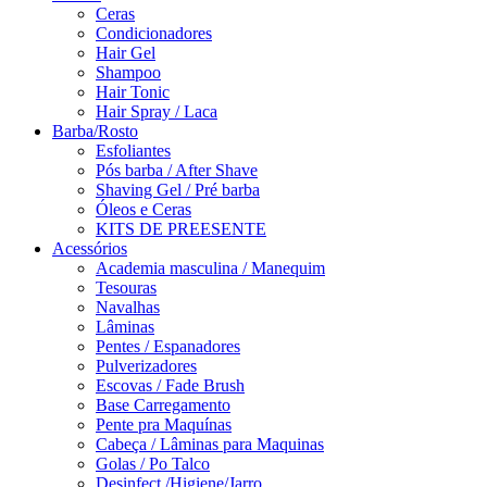
Ceras
Condicionadores
Hair Gel
Shampoo
Hair Tonic
Hair Spray / Laca
Barba/Rosto
Esfoliantes
Pós barba / After Shave
Shaving Gel / Pré barba
Óleos e Ceras
KITS DE PREESENTE
Acessórios
Academia masculina / Manequim
Tesouras
Navalhas
Lâminas
Pentes / Espanadores
Pulverizadores
Escovas / Fade Brush
Base Carregamento
Pente pra Maquínas
Cabeça / Lâminas para Maquinas
Golas / Po Talco
Desinfect./Higiene/Jarro