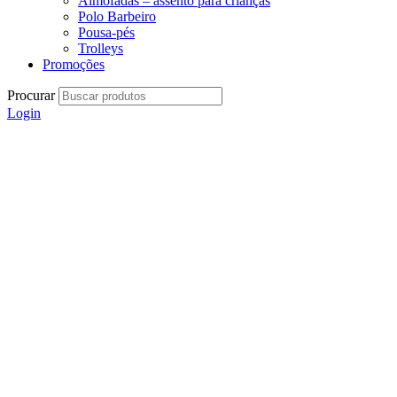
Almofadas – assento para crianças
Polo Barbeiro
Pousa-pés
Trolleys
Promoções
Procurar
Login