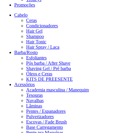
Promoções
Cabelo
Ceras
Condicionadores
Hair Gel
Shampoo
Hair Tonic
Hair Spray / Laca
Barba/Rosto
Esfoliantes
Pós barba / After Shave
Shaving Gel / Pré barba
Óleos e Ceras
KITS DE PREESENTE
Acessórios
Academia masculina / Manequim
Tesouras
Navalhas
Lâminas
Pentes / Espanadores
Pulverizadores
Escovas / Fade Brush
Base Carregamento
Pente pra Maquínas