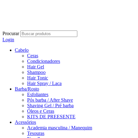
Procurar
Login
Cabelo
Ceras
Condicionadores
Hair Gel
Shampoo
Hair Tonic
Hair Spray / Laca
Barba/Rosto
Esfoliantes
Pós barba / After Shave
Shaving Gel / Pré barba
Óleos e Ceras
KITS DE PREESENTE
Acessórios
Academia masculina / Manequim
Tesouras