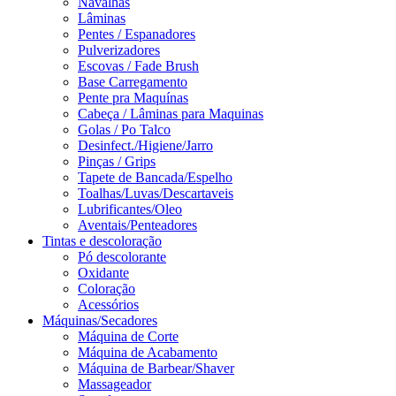
Navalhas
Lâminas
Pentes / Espanadores
Pulverizadores
Escovas / Fade Brush
Base Carregamento
Pente pra Maquínas
Cabeça / Lâminas para Maquinas
Golas / Po Talco
Desinfect./Higiene/Jarro
Pinças / Grips
Tapete de Bancada/Espelho
Toalhas/Luvas/Descartaveis
Lubrificantes/Oleo
Aventais/Penteadores
Tintas e descoloração
Pó descolorante
Oxidante
Coloração
Acessórios
Máquinas/Secadores
Máquina de Corte
Máquina de Acabamento
Máquina de Barbear/Shaver
Massageador