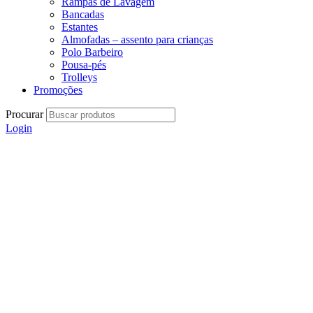
Rampas de Lavagem
Bancadas
Estantes
Almofadas – assento para crianças
Polo Barbeiro
Pousa-pés
Trolleys
Promoções
Procurar
Login