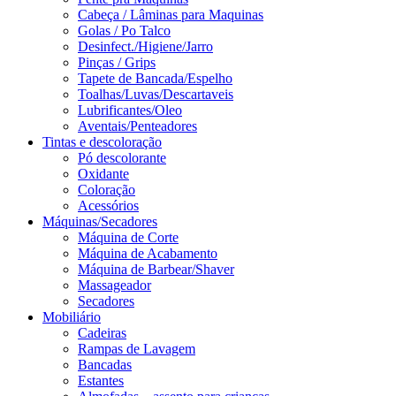
Cabeça / Lâminas para Maquinas
Golas / Po Talco
Desinfect./Higiene/Jarro
Pinças / Grips
Tapete de Bancada/Espelho
Toalhas/Luvas/Descartaveis
Lubrificantes/Oleo
Aventais/Penteadores
Tintas e descoloração
Pó descolorante
Oxidante
Coloração
Acessórios
Máquinas/Secadores
Máquina de Corte
Máquina de Acabamento
Máquina de Barbear/Shaver
Massageador
Secadores
Mobiliário
Cadeiras
Rampas de Lavagem
Bancadas
Estantes