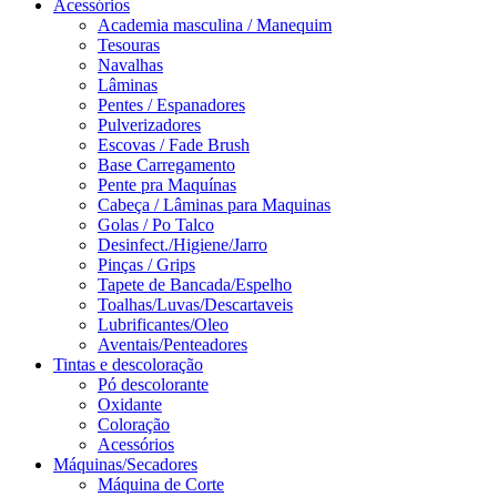
Acessórios
Academia masculina / Manequim
Tesouras
Navalhas
Lâminas
Pentes / Espanadores
Pulverizadores
Escovas / Fade Brush
Base Carregamento
Pente pra Maquínas
Cabeça / Lâminas para Maquinas
Golas / Po Talco
Desinfect./Higiene/Jarro
Pinças / Grips
Tapete de Bancada/Espelho
Toalhas/Luvas/Descartaveis
Lubrificantes/Oleo
Aventais/Penteadores
Tintas e descoloração
Pó descolorante
Oxidante
Coloração
Acessórios
Máquinas/Secadores
Máquina de Corte