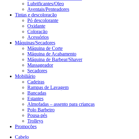
Lubrificantes/Oleo
Aventais/Penteadores
Tintas e descoloração
Pó descolorante
Oxidante
Coloração
Acessórios
Máquinas/Secadores
Máquina de Corte
Máquina de Acabamento
Máquina de Barbear/Shaver
Massageador
Secadores
Mobiliário
Cadeiras
Rampas de Lavagem
Bancadas
Estantes
Almofadas – assento para crianças
Polo Barbeiro
Pousa-pés
Trolleys
Promoções
Cabelo