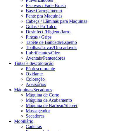
Pulverizadores
Escovas / Fade Brush
Base Carregamento
Pente pra Maquínas
Cabeça / Lâminas para Maquinas
Golas / Po Talco
Desinfect./Higiene/Jarro
Pinças / Grips
Tapete de Bancada/Espelho
Toalhas/Luvas/Descartaveis
Lubrificantes/Oleo
Aventais/Penteadores
Tintas e descoloração
Pó descolorante
Oxidante
Coloração
Acessórios
Máquinas/Secadores
Máquina de Corte
Máquina de Acabamento
Máquina de Barbear/Shaver
Massageador
Secadores
Mobiliário
Cadeiras