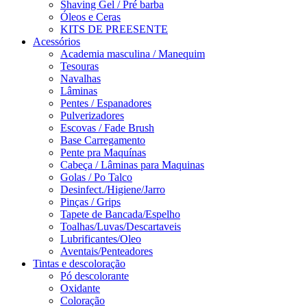
Shaving Gel / Pré barba
Óleos e Ceras
KITS DE PREESENTE
Acessórios
Academia masculina / Manequim
Tesouras
Navalhas
Lâminas
Pentes / Espanadores
Pulverizadores
Escovas / Fade Brush
Base Carregamento
Pente pra Maquínas
Cabeça / Lâminas para Maquinas
Golas / Po Talco
Desinfect./Higiene/Jarro
Pinças / Grips
Tapete de Bancada/Espelho
Toalhas/Luvas/Descartaveis
Lubrificantes/Oleo
Aventais/Penteadores
Tintas e descoloração
Pó descolorante
Oxidante
Coloração