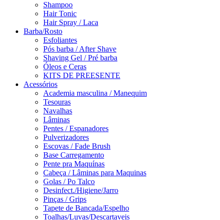
Shampoo
Hair Tonic
Hair Spray / Laca
Barba/Rosto
Esfoliantes
Pós barba / After Shave
Shaving Gel / Pré barba
Óleos e Ceras
KITS DE PREESENTE
Acessórios
Academia masculina / Manequim
Tesouras
Navalhas
Lâminas
Pentes / Espanadores
Pulverizadores
Escovas / Fade Brush
Base Carregamento
Pente pra Maquínas
Cabeça / Lâminas para Maquinas
Golas / Po Talco
Desinfect./Higiene/Jarro
Pinças / Grips
Tapete de Bancada/Espelho
Toalhas/Luvas/Descartaveis