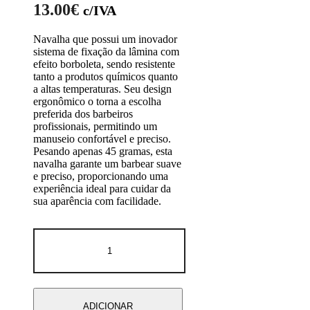
13.00
€
c/IVA
Navalha que possui um inovador
sistema de fixação da lâmina com
efeito borboleta, sendo resistente
tanto a produtos químicos quanto
a altas temperaturas. Seu design
ergonômico o torna a escolha
preferida dos barbeiros
profissionais, permitindo um
manuseio confortável e preciso.
Pesando apenas 45 gramas, esta
navalha garante um barbear suave
e preciso, proporcionando uma
experiência ideal para cuidar da
sua aparência com facilidade.
Quantidade
de
Navalha
Premium
SILVER
-
ADICIONAR
Blessed