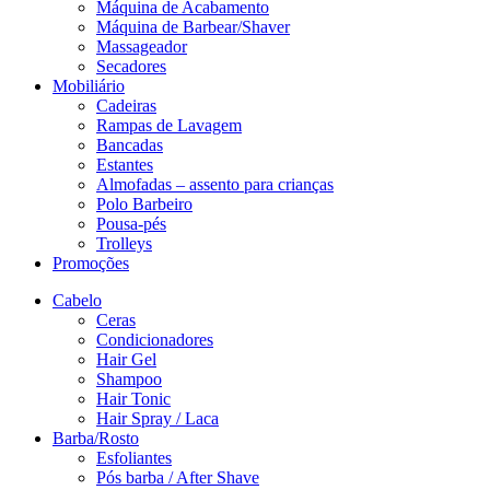
Máquina de Acabamento
Máquina de Barbear/Shaver
Massageador
Secadores
Mobiliário
Cadeiras
Rampas de Lavagem
Bancadas
Estantes
Almofadas – assento para crianças
Polo Barbeiro
Pousa-pés
Trolleys
Promoções
Cabelo
Ceras
Condicionadores
Hair Gel
Shampoo
Hair Tonic
Hair Spray / Laca
Barba/Rosto
Esfoliantes
Pós barba / After Shave