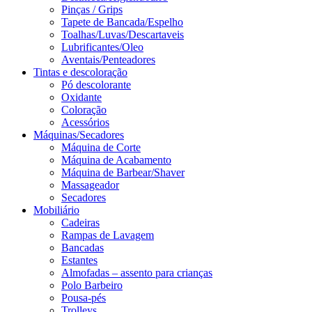
Pinças / Grips
Tapete de Bancada/Espelho
Toalhas/Luvas/Descartaveis
Lubrificantes/Oleo
Aventais/Penteadores
Tintas e descoloração
Pó descolorante
Oxidante
Coloração
Acessórios
Máquinas/Secadores
Máquina de Corte
Máquina de Acabamento
Máquina de Barbear/Shaver
Massageador
Secadores
Mobiliário
Cadeiras
Rampas de Lavagem
Bancadas
Estantes
Almofadas – assento para crianças
Polo Barbeiro
Pousa-pés
Trolleys