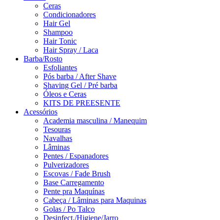
Ceras
Condicionadores
Hair Gel
Shampoo
Hair Tonic
Hair Spray / Laca
Barba/Rosto
Esfoliantes
Pós barba / After Shave
Shaving Gel / Pré barba
Óleos e Ceras
KITS DE PREESENTE
Acessórios
Academia masculina / Manequim
Tesouras
Navalhas
Lâminas
Pentes / Espanadores
Pulverizadores
Escovas / Fade Brush
Base Carregamento
Pente pra Maquínas
Cabeça / Lâminas para Maquinas
Golas / Po Talco
Desinfect./Higiene/Jarro