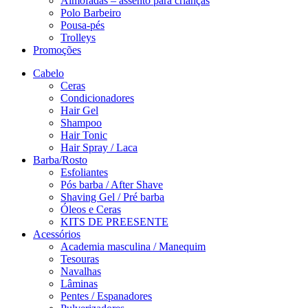
Almofadas – assento para crianças
Polo Barbeiro
Pousa-pés
Trolleys
Promoções
Cabelo
Ceras
Condicionadores
Hair Gel
Shampoo
Hair Tonic
Hair Spray / Laca
Barba/Rosto
Esfoliantes
Pós barba / After Shave
Shaving Gel / Pré barba
Óleos e Ceras
KITS DE PREESENTE
Acessórios
Academia masculina / Manequim
Tesouras
Navalhas
Lâminas
Pentes / Espanadores