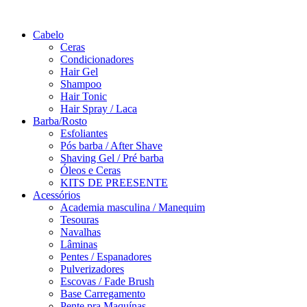
Saltar
para
Cabelo
o
Ceras
conteúdo
Condicionadores
Hair Gel
Shampoo
Hair Tonic
Hair Spray / Laca
Barba/Rosto
Esfoliantes
Pós barba / After Shave
Shaving Gel / Pré barba
Óleos e Ceras
KITS DE PREESENTE
Acessórios
Academia masculina / Manequim
Tesouras
Navalhas
Lâminas
Pentes / Espanadores
Pulverizadores
Escovas / Fade Brush
Base Carregamento
Pente pra Maquínas