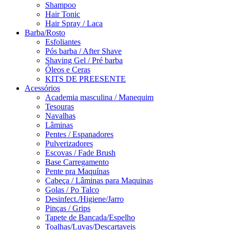
Shampoo
Hair Tonic
Hair Spray / Laca
Barba/Rosto
Esfoliantes
Pós barba / After Shave
Shaving Gel / Pré barba
Óleos e Ceras
KITS DE PREESENTE
Acessórios
Academia masculina / Manequim
Tesouras
Navalhas
Lâminas
Pentes / Espanadores
Pulverizadores
Escovas / Fade Brush
Base Carregamento
Pente pra Maquínas
Cabeça / Lâminas para Maquinas
Golas / Po Talco
Desinfect./Higiene/Jarro
Pinças / Grips
Tapete de Bancada/Espelho
Toalhas/Luvas/Descartaveis