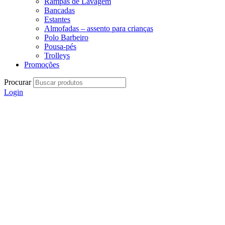
Rampas de Lavagem
Bancadas
Estantes
Almofadas – assento para crianças
Polo Barbeiro
Pousa-pés
Trolleys
Promoções
Procurar
Login