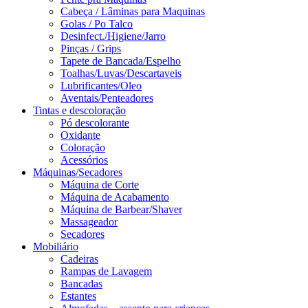
Cabeça / Lâminas para Maquinas
Golas / Po Talco
Desinfect./Higiene/Jarro
Pinças / Grips
Tapete de Bancada/Espelho
Toalhas/Luvas/Descartaveis
Lubrificantes/Oleo
Aventais/Penteadores
Tintas e descoloração
Pó descolorante
Oxidante
Coloração
Acessórios
Máquinas/Secadores
Máquina de Corte
Máquina de Acabamento
Máquina de Barbear/Shaver
Massageador
Secadores
Mobiliário
Cadeiras
Rampas de Lavagem
Bancadas
Estantes