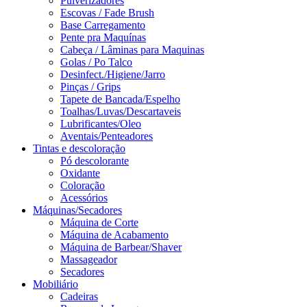
Pulverizadores
Escovas / Fade Brush
Base Carregamento
Pente pra Maquínas
Cabeça / Lâminas para Maquinas
Golas / Po Talco
Desinfect./Higiene/Jarro
Pinças / Grips
Tapete de Bancada/Espelho
Toalhas/Luvas/Descartaveis
Lubrificantes/Oleo
Aventais/Penteadores
Tintas e descoloração
Pó descolorante
Oxidante
Coloração
Acessórios
Máquinas/Secadores
Máquina de Corte
Máquina de Acabamento
Máquina de Barbear/Shaver
Massageador
Secadores
Mobiliário
Cadeiras