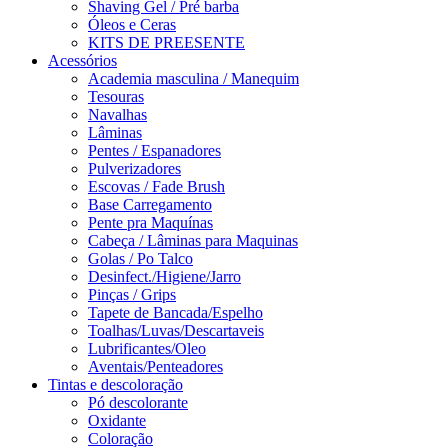
Shaving Gel / Pré barba
Óleos e Ceras
KITS DE PREESENTE
Acessórios
Academia masculina / Manequim
Tesouras
Navalhas
Lâminas
Pentes / Espanadores
Pulverizadores
Escovas / Fade Brush
Base Carregamento
Pente pra Maquínas
Cabeça / Lâminas para Maquinas
Golas / Po Talco
Desinfect./Higiene/Jarro
Pinças / Grips
Tapete de Bancada/Espelho
Toalhas/Luvas/Descartaveis
Lubrificantes/Oleo
Aventais/Penteadores
Tintas e descoloração
Pó descolorante
Oxidante
Coloração