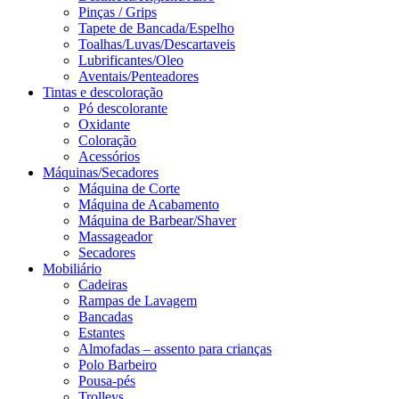
Pinças / Grips
Tapete de Bancada/Espelho
Toalhas/Luvas/Descartaveis
Lubrificantes/Oleo
Aventais/Penteadores
Tintas e descoloração
Pó descolorante
Oxidante
Coloração
Acessórios
Máquinas/Secadores
Máquina de Corte
Máquina de Acabamento
Máquina de Barbear/Shaver
Massageador
Secadores
Mobiliário
Cadeiras
Rampas de Lavagem
Bancadas
Estantes
Almofadas – assento para crianças
Polo Barbeiro
Pousa-pés
Trolleys