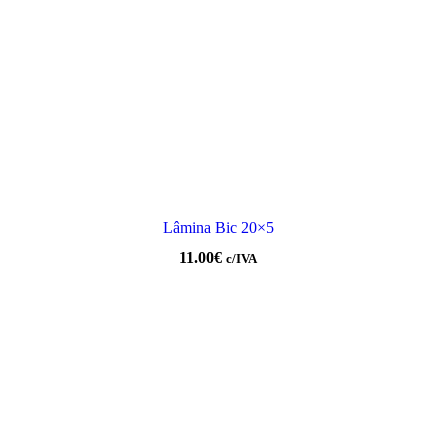
Lâmina Bic 20×5
11.00
€
c/IVA