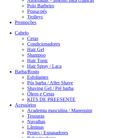
Almofadas – assento para crianças
Polo Barbeiro
Pousa-pés
Trolleys
Promoções
Cabelo
Ceras
Condicionadores
Hair Gel
Shampoo
Hair Tonic
Hair Spray / Laca
Barba/Rosto
Esfoliantes
Pós barba / After Shave
Shaving Gel / Pré barba
Óleos e Ceras
KITS DE PREESENTE
Acessórios
Academia masculina / Manequim
Tesouras
Navalhas
Lâminas
Pentes / Espanadores