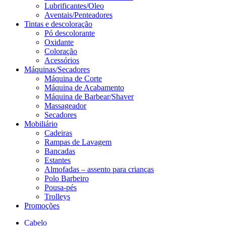
Lubrificantes/Oleo
Aventais/Penteadores
Tintas e descoloração
Pó descolorante
Oxidante
Coloração
Acessórios
Máquinas/Secadores
Máquina de Corte
Máquina de Acabamento
Máquina de Barbear/Shaver
Massageador
Secadores
Mobiliário
Cadeiras
Rampas de Lavagem
Bancadas
Estantes
Almofadas – assento para crianças
Polo Barbeiro
Pousa-pés
Trolleys
Promoções
Cabelo