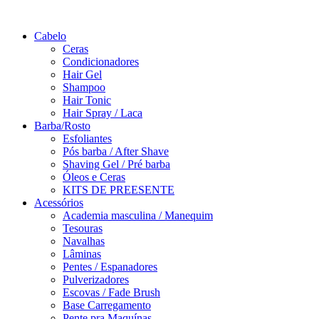
Saltar
para
Cabelo
o
Ceras
conteúdo
Condicionadores
Hair Gel
Shampoo
Hair Tonic
Hair Spray / Laca
Barba/Rosto
Esfoliantes
Pós barba / After Shave
Shaving Gel / Pré barba
Óleos e Ceras
KITS DE PREESENTE
Acessórios
Academia masculina / Manequim
Tesouras
Navalhas
Lâminas
Pentes / Espanadores
Pulverizadores
Escovas / Fade Brush
Base Carregamento
Pente pra Maquínas