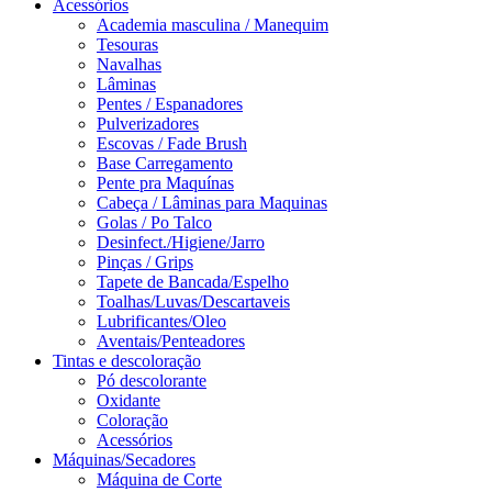
Acessórios
Academia masculina / Manequim
Tesouras
Navalhas
Lâminas
Pentes / Espanadores
Pulverizadores
Escovas / Fade Brush
Base Carregamento
Pente pra Maquínas
Cabeça / Lâminas para Maquinas
Golas / Po Talco
Desinfect./Higiene/Jarro
Pinças / Grips
Tapete de Bancada/Espelho
Toalhas/Luvas/Descartaveis
Lubrificantes/Oleo
Aventais/Penteadores
Tintas e descoloração
Pó descolorante
Oxidante
Coloração
Acessórios
Máquinas/Secadores
Máquina de Corte