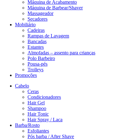
Máquina de Acabamento
Máquina de Barbear/Shaver
Massageador
Secadores
Mobiliário
Cadeiras
Rampas de Lavagem
Bancadas
Estantes
Almofadas – assento para crianças
Polo Barbeiro
Pousa-pés
Trolleys
Promoções
Cabelo
Ceras
Condicionadores
Hair Gel
Shampoo
Hair Tonic
Hair Spray / Laca
Barba/Rosto
Esfoliantes
Pós barba / After Shave