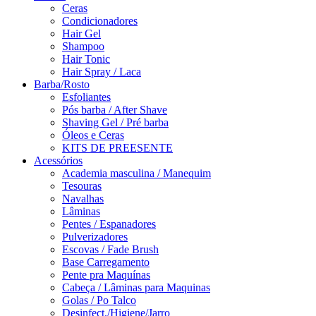
Ceras
Condicionadores
Hair Gel
Shampoo
Hair Tonic
Hair Spray / Laca
Barba/Rosto
Esfoliantes
Pós barba / After Shave
Shaving Gel / Pré barba
Óleos e Ceras
KITS DE PREESENTE
Acessórios
Academia masculina / Manequim
Tesouras
Navalhas
Lâminas
Pentes / Espanadores
Pulverizadores
Escovas / Fade Brush
Base Carregamento
Pente pra Maquínas
Cabeça / Lâminas para Maquinas
Golas / Po Talco
Desinfect./Higiene/Jarro