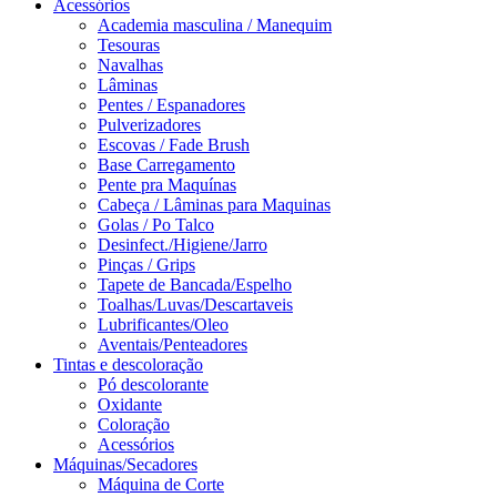
Acessórios
Academia masculina / Manequim
Tesouras
Navalhas
Lâminas
Pentes / Espanadores
Pulverizadores
Escovas / Fade Brush
Base Carregamento
Pente pra Maquínas
Cabeça / Lâminas para Maquinas
Golas / Po Talco
Desinfect./Higiene/Jarro
Pinças / Grips
Tapete de Bancada/Espelho
Toalhas/Luvas/Descartaveis
Lubrificantes/Oleo
Aventais/Penteadores
Tintas e descoloração
Pó descolorante
Oxidante
Coloração
Acessórios
Máquinas/Secadores
Máquina de Corte