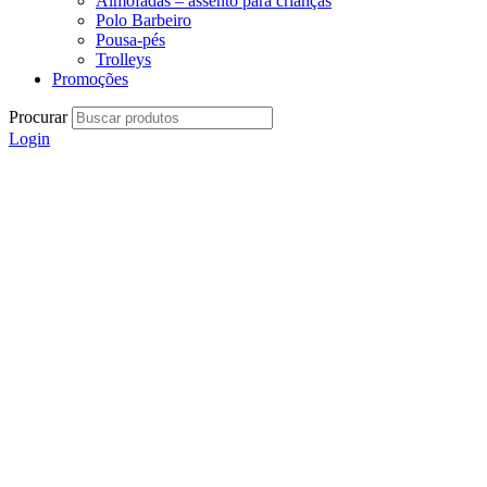
Almofadas – assento para crianças
Polo Barbeiro
Pousa-pés
Trolleys
Promoções
Procurar
Login