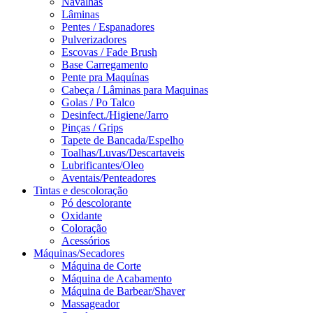
Navalhas
Lâminas
Pentes / Espanadores
Pulverizadores
Escovas / Fade Brush
Base Carregamento
Pente pra Maquínas
Cabeça / Lâminas para Maquinas
Golas / Po Talco
Desinfect./Higiene/Jarro
Pinças / Grips
Tapete de Bancada/Espelho
Toalhas/Luvas/Descartaveis
Lubrificantes/Oleo
Aventais/Penteadores
Tintas e descoloração
Pó descolorante
Oxidante
Coloração
Acessórios
Máquinas/Secadores
Máquina de Corte
Máquina de Acabamento
Máquina de Barbear/Shaver
Massageador