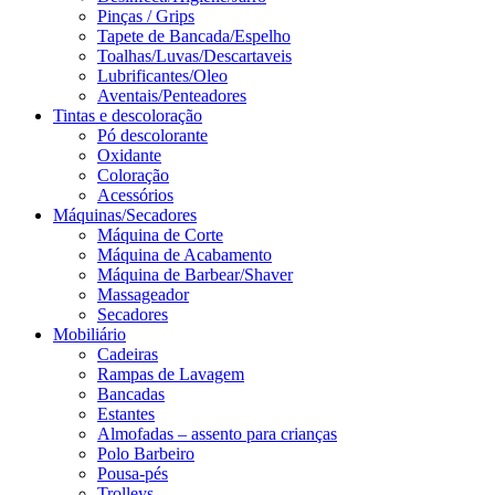
Pinças / Grips
Tapete de Bancada/Espelho
Toalhas/Luvas/Descartaveis
Lubrificantes/Oleo
Aventais/Penteadores
Tintas e descoloração
Pó descolorante
Oxidante
Coloração
Acessórios
Máquinas/Secadores
Máquina de Corte
Máquina de Acabamento
Máquina de Barbear/Shaver
Massageador
Secadores
Mobiliário
Cadeiras
Rampas de Lavagem
Bancadas
Estantes
Almofadas – assento para crianças
Polo Barbeiro
Pousa-pés
Trolleys