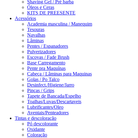
Shaving Gel / Pré barba
Óleos e Ceras
KITS DE PREESENTE
Acessórios
Academia masculina / Manequim
Tesouras
Navalhas
Lâminas
Pentes / Espanadores
Pulverizadores
Escovas / Fade Brush
Base Carregamento
Pente pra Maquínas
Cabeça / Lâminas para Maquinas
Golas / Po Talco
Desinfect./Higiene/Jarro
Pinças / Grips
Tapete de Bancada/Espelho
Toalhas/Luvas/Descartaveis
Lubrificantes/Oleo
Aventais/Penteadores
Tintas e descoloração
Pó descolorante
Oxidante
Coloração