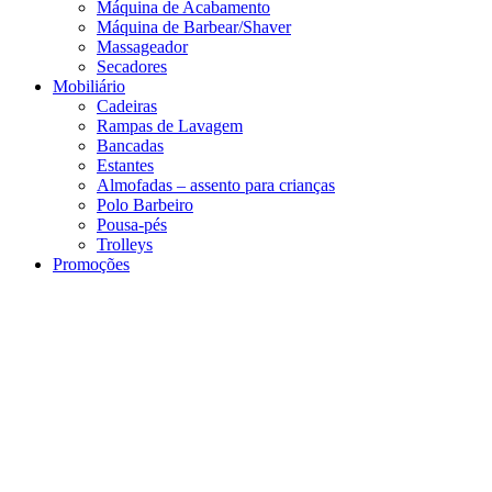
Máquina de Acabamento
Máquina de Barbear/Shaver
Massageador
Secadores
Mobiliário
Cadeiras
Rampas de Lavagem
Bancadas
Estantes
Almofadas – assento para crianças
Polo Barbeiro
Pousa-pés
Trolleys
Promoções