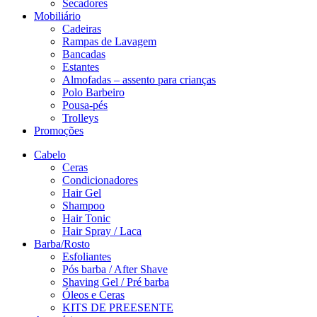
Secadores
Mobiliário
Cadeiras
Rampas de Lavagem
Bancadas
Estantes
Almofadas – assento para crianças
Polo Barbeiro
Pousa-pés
Trolleys
Promoções
Cabelo
Ceras
Condicionadores
Hair Gel
Shampoo
Hair Tonic
Hair Spray / Laca
Barba/Rosto
Esfoliantes
Pós barba / After Shave
Shaving Gel / Pré barba
Óleos e Ceras
KITS DE PREESENTE