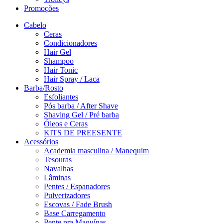
Promoções
Cabelo
Ceras
Condicionadores
Hair Gel
Shampoo
Hair Tonic
Hair Spray / Laca
Barba/Rosto
Esfoliantes
Pós barba / After Shave
Shaving Gel / Pré barba
Óleos e Ceras
KITS DE PREESENTE
Acessórios
Academia masculina / Manequim
Tesouras
Navalhas
Lâminas
Pentes / Espanadores
Pulverizadores
Escovas / Fade Brush
Base Carregamento
Pente pra Maquínas