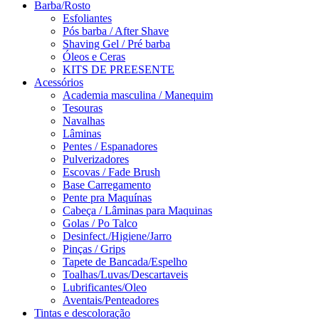
Barba/Rosto
Esfoliantes
Pós barba / After Shave
Shaving Gel / Pré barba
Óleos e Ceras
KITS DE PREESENTE
Acessórios
Academia masculina / Manequim
Tesouras
Navalhas
Lâminas
Pentes / Espanadores
Pulverizadores
Escovas / Fade Brush
Base Carregamento
Pente pra Maquínas
Cabeça / Lâminas para Maquinas
Golas / Po Talco
Desinfect./Higiene/Jarro
Pinças / Grips
Tapete de Bancada/Espelho
Toalhas/Luvas/Descartaveis
Lubrificantes/Oleo
Aventais/Penteadores
Tintas e descoloração