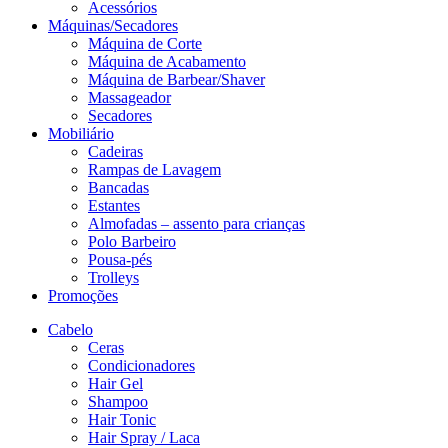
Acessórios
Máquinas/Secadores
Máquina de Corte
Máquina de Acabamento
Máquina de Barbear/Shaver
Massageador
Secadores
Mobiliário
Cadeiras
Rampas de Lavagem
Bancadas
Estantes
Almofadas – assento para crianças
Polo Barbeiro
Pousa-pés
Trolleys
Promoções
Cabelo
Ceras
Condicionadores
Hair Gel
Shampoo
Hair Tonic
Hair Spray / Laca