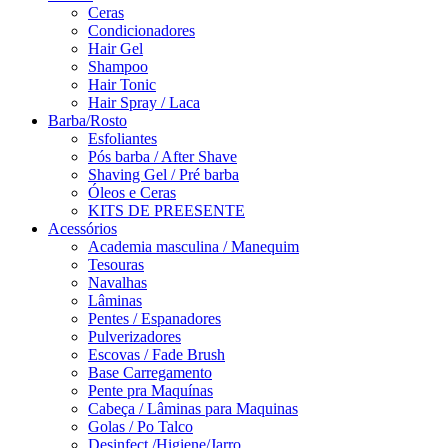
Ceras
Condicionadores
Hair Gel
Shampoo
Hair Tonic
Hair Spray / Laca
Barba/Rosto
Esfoliantes
Pós barba / After Shave
Shaving Gel / Pré barba
Óleos e Ceras
KITS DE PREESENTE
Acessórios
Academia masculina / Manequim
Tesouras
Navalhas
Lâminas
Pentes / Espanadores
Pulverizadores
Escovas / Fade Brush
Base Carregamento
Pente pra Maquínas
Cabeça / Lâminas para Maquinas
Golas / Po Talco
Desinfect./Higiene/Jarro