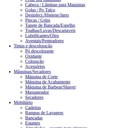
Cabeça / Lâminas para Maquinas
Golas / Po Talco
Desinfect./Higiene/Jarro
Pinças / Grips
Tapete de Bancada/Espelho
Toalhas/Luvas/Descartaveis
Lubrificantes/Oleo
Aventais/Penteadores
Tintas e descoloração
Pó descolorante
Oxidante
Coloração
Acessórios
Máquinas/Secadores
Máquina de Corte
Máquina de Acabamento
Máquina de Barbear/Shaver
Massageador
Secadores
Mobiliário
Cadeiras
Rampas de Lavagem
Bancadas
Estantes