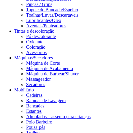
Pinças / Grips
Tapete de Bancada/Espelho
Toalhas/Luvas/Descartaveis
Lubrificantes/Oleo
Aventais/Penteadores
Tintas e descoloração
Pó descolorante
Oxidante
Coloração
Acessórios
Máquinas/Secadores
Máquina de Corte
Máquina de Acabamento
Máquina de Barbear/Shaver
Massageador
Secadores
Mobiliário
Cadeiras
Rampas de Lavagem
Bancadas
Estantes
Almofadas – assento para crianças
Polo Barbeiro
Pousa-pés
Trolleys