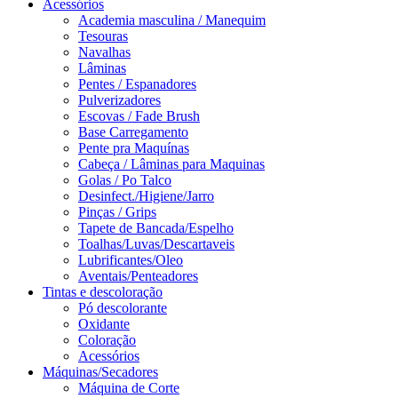
Acessórios
Academia masculina / Manequim
Tesouras
Navalhas
Lâminas
Pentes / Espanadores
Pulverizadores
Escovas / Fade Brush
Base Carregamento
Pente pra Maquínas
Cabeça / Lâminas para Maquinas
Golas / Po Talco
Desinfect./Higiene/Jarro
Pinças / Grips
Tapete de Bancada/Espelho
Toalhas/Luvas/Descartaveis
Lubrificantes/Oleo
Aventais/Penteadores
Tintas e descoloração
Pó descolorante
Oxidante
Coloração
Acessórios
Máquinas/Secadores
Máquina de Corte