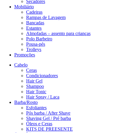
Secadores
Mobiliário
Cadeiras
Rampas de Lavagem
Bancadas
Estantes
Almofadas – assento para crianças
Polo Barbeiro
Pousa-pés
Trolleys
Promoções
Cabelo
Ceras
Condicionadores
Hair Gel
Shampoo
Hair Tonic
Hair Spray / Laca
Barba/Rosto
Esfoliantes
Pós barba / After Shave
Shaving Gel / Pré barba
Óleos e Ceras
KITS DE PREESENTE