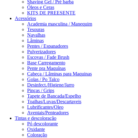
Shaving Gel / Pré barba
Óleos e Ceras
KITS DE PREESENTE
Acessórios
Academia masculina / Manequim
Tesouras
Navalhas
Lâminas
Pentes / Espanadores
Pulverizadores
Escovas / Fade Brush
Base Carregamento
Pente pra Maquínas
Cabeça / Lâminas para Maquinas
Golas / Po Talco
Desinfect./Higiene/Jarro
Pinças / Grips
Tapete de Bancada/Espelho
Toalhas/Luvas/Descartaveis
Lubrificantes/Oleo
Aventais/Penteadores
Tintas e descoloração
Pó descolorante
Oxidante
Coloração