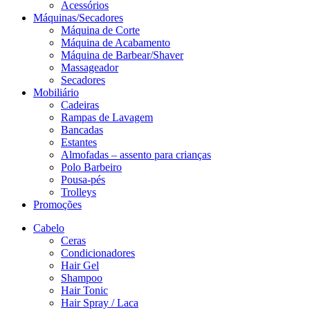
Acessórios
Máquinas/Secadores
Máquina de Corte
Máquina de Acabamento
Máquina de Barbear/Shaver
Massageador
Secadores
Mobiliário
Cadeiras
Rampas de Lavagem
Bancadas
Estantes
Almofadas – assento para crianças
Polo Barbeiro
Pousa-pés
Trolleys
Promoções
Cabelo
Ceras
Condicionadores
Hair Gel
Shampoo
Hair Tonic
Hair Spray / Laca