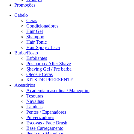
Promoções
Cabelo
Ceras
Condicionadores
Hair Gel
Shampoo
Hair Tonic
Hair Spray / Laca
Barba/Rosto
Esfoliantes
Pós barba / After Shave
Shaving Gel / Pré barba
Óleos e Ceras
KITS DE PREESENTE
Acessórios
Academia masculina / Manequim
Tesouras
Navalhas
Lâminas
Pentes / Espanadores
Pulverizadores
Escovas / Fade Brush
Base Carregamento
Pente pra Maquínas