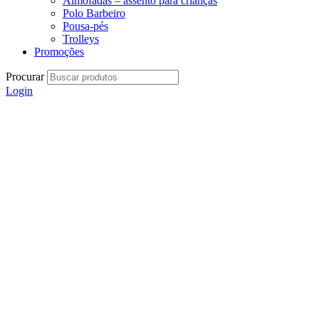
Almofadas – assento para crianças
Polo Barbeiro
Pousa-pés
Trolleys
Promoções
Procurar
Login