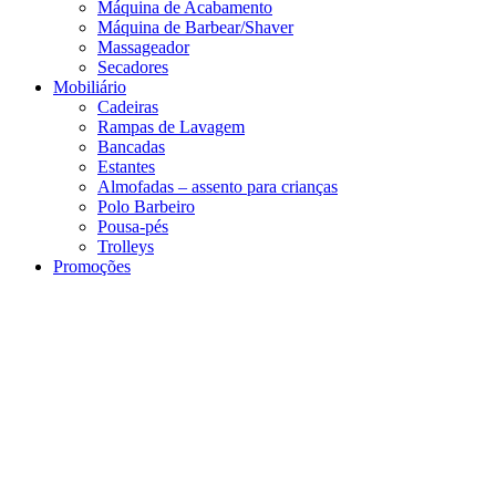
Máquina de Acabamento
Máquina de Barbear/Shaver
Massageador
Secadores
Mobiliário
Cadeiras
Rampas de Lavagem
Bancadas
Estantes
Almofadas – assento para crianças
Polo Barbeiro
Pousa-pés
Trolleys
Promoções