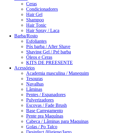
Ceras
Condicionadores
Hair Gel
Shampoo
Hair Tonic
Hair Spray / Laca
Barba/Rosto
Esfoliantes
Pós barba / After Shave
Shaving Gel / Pré barba
Óleos e Ceras
KITS DE PREESENTE
Acessórios
Academia masculina / Manequim
Tesouras
Navalhas
Lâminas
Pentes / Espanadores
Pulverizadores
Escovas / Fade Brush
Base Carregamento
Pente pra Maquínas
Cabeça / Lâminas para Maquinas
Golas / Po Talco
Desinfect./Higiene/Jarro