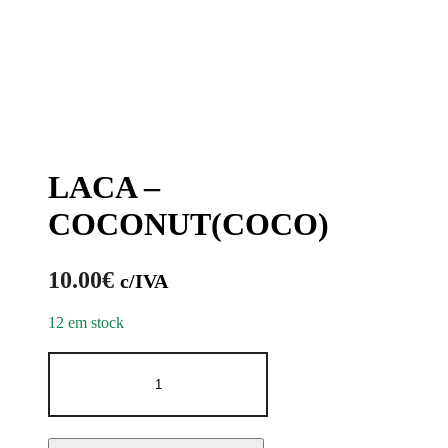
LACA –
COCONUT(COCO)
10.00
€
c/IVA
12 em stock
Quantidade
de
LACA
-
COCONUT(COCO)