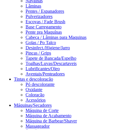
Navalhas
Lâminas
Pentes / Espanadores
Pulverizadores
Escovas / Fade Brush
Base Carregamento
Pente pra Maquínas
Cabeça / Lâminas para Maquinas
Golas / Po Talco
Desinfect./Higiene/Jarro
Pinças / Grips
Tapete de Bancada/Espelho
Toalhas/Luvas/Descartaveis
Lubrificantes/Oleo
Aventais/Penteadores
Tintas e descoloração
Pó descolorante
Oxidante
Coloração
Acessórios
Máquinas/Secadores
Máquina de Corte
Máquina de Acabamento
Máquina de Barbear/Shaver
Massageador