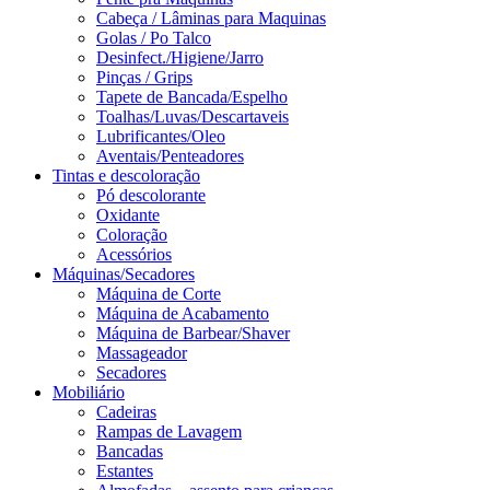
Cabeça / Lâminas para Maquinas
Golas / Po Talco
Desinfect./Higiene/Jarro
Pinças / Grips
Tapete de Bancada/Espelho
Toalhas/Luvas/Descartaveis
Lubrificantes/Oleo
Aventais/Penteadores
Tintas e descoloração
Pó descolorante
Oxidante
Coloração
Acessórios
Máquinas/Secadores
Máquina de Corte
Máquina de Acabamento
Máquina de Barbear/Shaver
Massageador
Secadores
Mobiliário
Cadeiras
Rampas de Lavagem
Bancadas
Estantes