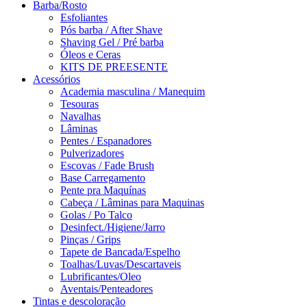
Barba/Rosto
Esfoliantes
Pós barba / After Shave
Shaving Gel / Pré barba
Óleos e Ceras
KITS DE PREESENTE
Acessórios
Academia masculina / Manequim
Tesouras
Navalhas
Lâminas
Pentes / Espanadores
Pulverizadores
Escovas / Fade Brush
Base Carregamento
Pente pra Maquínas
Cabeça / Lâminas para Maquinas
Golas / Po Talco
Desinfect./Higiene/Jarro
Pinças / Grips
Tapete de Bancada/Espelho
Toalhas/Luvas/Descartaveis
Lubrificantes/Oleo
Aventais/Penteadores
Tintas e descoloração