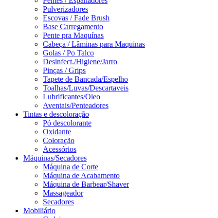
Pentes / Espanadores
Pulverizadores
Escovas / Fade Brush
Base Carregamento
Pente pra Maquínas
Cabeça / Lâminas para Maquinas
Golas / Po Talco
Desinfect./Higiene/Jarro
Pinças / Grips
Tapete de Bancada/Espelho
Toalhas/Luvas/Descartaveis
Lubrificantes/Oleo
Aventais/Penteadores
Tintas e descoloração
Pó descolorante
Oxidante
Coloração
Acessórios
Máquinas/Secadores
Máquina de Corte
Máquina de Acabamento
Máquina de Barbear/Shaver
Massageador
Secadores
Mobiliário