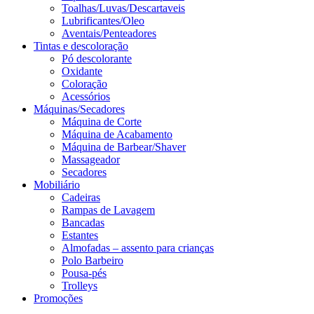
Toalhas/Luvas/Descartaveis
Lubrificantes/Oleo
Aventais/Penteadores
Tintas e descoloração
Pó descolorante
Oxidante
Coloração
Acessórios
Máquinas/Secadores
Máquina de Corte
Máquina de Acabamento
Máquina de Barbear/Shaver
Massageador
Secadores
Mobiliário
Cadeiras
Rampas de Lavagem
Bancadas
Estantes
Almofadas – assento para crianças
Polo Barbeiro
Pousa-pés
Trolleys
Promoções