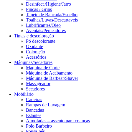
Desinfect./Higiene/Jarro
Pinças / Grips
Tapete de Bancada/Espelho
Toalhas/Luvas/Descartaveis
Lubrificantes/Oleo
Aventais/Penteadores
Tintas e descoloração
Pó descolorante
Oxidante
Coloração
Acessórios
Máquinas/Secadores
Máquina de Corte
Máquina de Acabamento
Máquina de Barbear/Shaver
Massageador
Secadores
Mobiliário
Cadeiras
Rampas de Lavagem
Bancadas
Estantes
Almofadas – assento para crianças
Polo Barbeiro
Pousa-pés