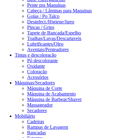
Pente pra Maquínas
Cabeça / Lâminas para Maquinas
Golas / Po Talco
Desinfect./Higiene/Jarro
Pinças / Grips
Tapete de Bancada/Espelho
Toalhas/Luvas/Descartaveis
Lubrificantes/Oleo
Aventais/Penteadores
Tintas e descoloração
Pó descolorante
Oxidante
Coloração
Acessórios
Máquinas/Secadores
Máquina de Corte
Máquina de Acabamento
Máquina de Barbear/Shaver
Massageador
Secadores
Mobiliário
Cadeiras
Rampas de Lavagem
Bancadas