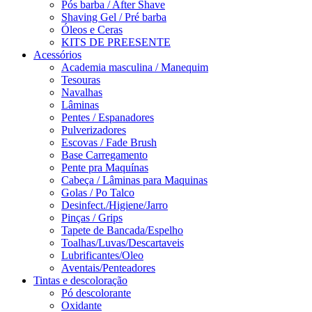
Pós barba / After Shave
Shaving Gel / Pré barba
Óleos e Ceras
KITS DE PREESENTE
Acessórios
Academia masculina / Manequim
Tesouras
Navalhas
Lâminas
Pentes / Espanadores
Pulverizadores
Escovas / Fade Brush
Base Carregamento
Pente pra Maquínas
Cabeça / Lâminas para Maquinas
Golas / Po Talco
Desinfect./Higiene/Jarro
Pinças / Grips
Tapete de Bancada/Espelho
Toalhas/Luvas/Descartaveis
Lubrificantes/Oleo
Aventais/Penteadores
Tintas e descoloração
Pó descolorante
Oxidante