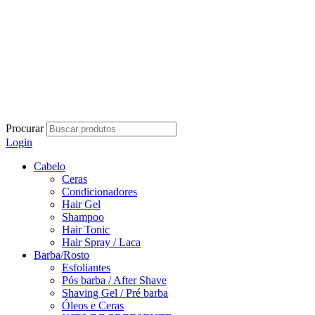
Procurar
Login
Cabelo
Ceras
Condicionadores
Hair Gel
Shampoo
Hair Tonic
Hair Spray / Laca
Barba/Rosto
Esfoliantes
Pós barba / After Shave
Shaving Gel / Pré barba
Óleos e Ceras