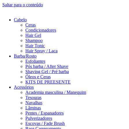
Saltar para o conteúdo
Cabelo
Ceras
Condicionadores
Hair Gel
Shampoo
Hair Tonic
Hair Spray / Laca
Barba/Rosto
Esfoliantes
Pós barba / After Shave
Shaving Gel / Pré barba
Óleos e Ceras
KITS DE PREESENTE
Acessórios
Academia masculina / Manequim
Tesouras
Navalhas
Lâminas
Pentes / Espanadores
Pulverizadores
Escovas / Fade Brush
Base Carregamento