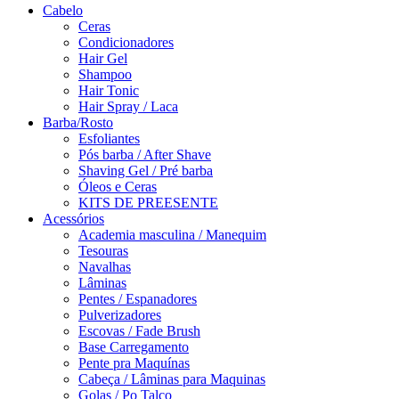
Cabelo
Ceras
Condicionadores
Hair Gel
Shampoo
Hair Tonic
Hair Spray / Laca
Barba/Rosto
Esfoliantes
Pós barba / After Shave
Shaving Gel / Pré barba
Óleos e Ceras
KITS DE PREESENTE
Acessórios
Academia masculina / Manequim
Tesouras
Navalhas
Lâminas
Pentes / Espanadores
Pulverizadores
Escovas / Fade Brush
Base Carregamento
Pente pra Maquínas
Cabeça / Lâminas para Maquinas
Golas / Po Talco