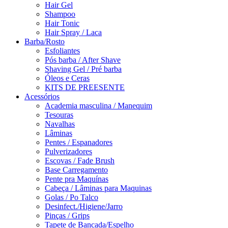
Hair Gel
Shampoo
Hair Tonic
Hair Spray / Laca
Barba/Rosto
Esfoliantes
Pós barba / After Shave
Shaving Gel / Pré barba
Óleos e Ceras
KITS DE PREESENTE
Acessórios
Academia masculina / Manequim
Tesouras
Navalhas
Lâminas
Pentes / Espanadores
Pulverizadores
Escovas / Fade Brush
Base Carregamento
Pente pra Maquínas
Cabeça / Lâminas para Maquinas
Golas / Po Talco
Desinfect./Higiene/Jarro
Pinças / Grips
Tapete de Bancada/Espelho