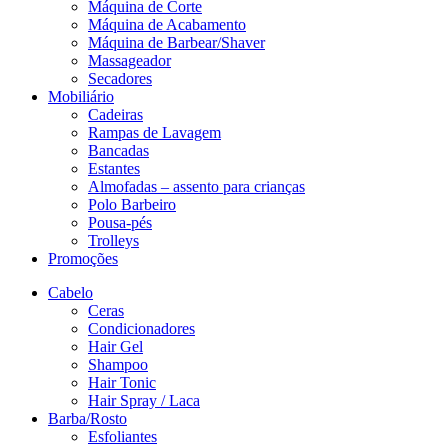
Máquina de Corte
Máquina de Acabamento
Máquina de Barbear/Shaver
Massageador
Secadores
Mobiliário
Cadeiras
Rampas de Lavagem
Bancadas
Estantes
Almofadas – assento para crianças
Polo Barbeiro
Pousa-pés
Trolleys
Promoções
Cabelo
Ceras
Condicionadores
Hair Gel
Shampoo
Hair Tonic
Hair Spray / Laca
Barba/Rosto
Esfoliantes