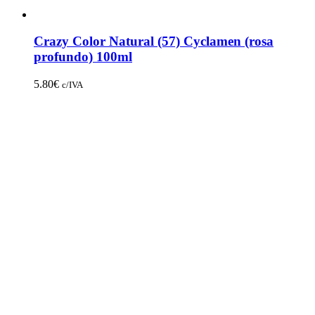
Crazy Color Natural (57) Cyclamen (rosa
profundo) 100ml
5.80
€
c/IVA