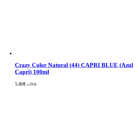
Crazy Color Natural (44) CAPRI BLUE (Azul
Capri) 100ml
5.80
€
c/IVA