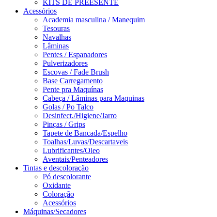
KITS DE PREESENTE
Acessórios
Academia masculina / Manequim
Tesouras
Navalhas
Lâminas
Pentes / Espanadores
Pulverizadores
Escovas / Fade Brush
Base Carregamento
Pente pra Maquínas
Cabeça / Lâminas para Maquinas
Golas / Po Talco
Desinfect./Higiene/Jarro
Pinças / Grips
Tapete de Bancada/Espelho
Toalhas/Luvas/Descartaveis
Lubrificantes/Oleo
Aventais/Penteadores
Tintas e descoloração
Pó descolorante
Oxidante
Coloração
Acessórios
Máquinas/Secadores