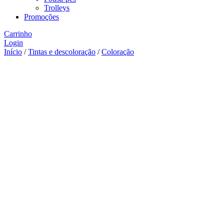
Trolleys
Promoções
Carrinho
Login
Início
/
Tintas e descoloração
/
Coloração