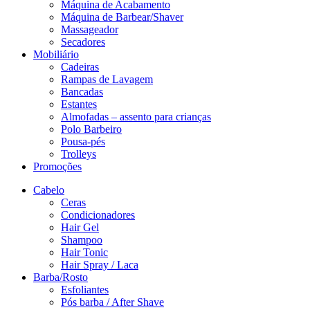
Máquina de Acabamento
Máquina de Barbear/Shaver
Massageador
Secadores
Mobiliário
Cadeiras
Rampas de Lavagem
Bancadas
Estantes
Almofadas – assento para crianças
Polo Barbeiro
Pousa-pés
Trolleys
Promoções
Cabelo
Ceras
Condicionadores
Hair Gel
Shampoo
Hair Tonic
Hair Spray / Laca
Barba/Rosto
Esfoliantes
Pós barba / After Shave