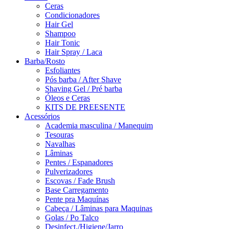
Ceras
Condicionadores
Hair Gel
Shampoo
Hair Tonic
Hair Spray / Laca
Barba/Rosto
Esfoliantes
Pós barba / After Shave
Shaving Gel / Pré barba
Óleos e Ceras
KITS DE PREESENTE
Acessórios
Academia masculina / Manequim
Tesouras
Navalhas
Lâminas
Pentes / Espanadores
Pulverizadores
Escovas / Fade Brush
Base Carregamento
Pente pra Maquínas
Cabeça / Lâminas para Maquinas
Golas / Po Talco
Desinfect./Higiene/Jarro