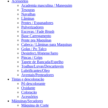
Acessórios
Academia masculina / Manequim
Tesouras
Navalhas
Lâminas
Pentes / Espanadores
Pulverizadores
Escovas / Fade Brush
Base Carregamento
Pente pra Maquínas
Cabeça / Lâminas para Maquinas
Golas / Po Talco
Desinfect./Higiene/Jarro
Pinças / Grips
Tapete de Bancada/Espelho
Toalhas/Luvas/Descartaveis
Lubrificantes/Oleo
Aventais/Penteadores
Tintas e descoloração
Pó descolorante
Oxidante
Coloração
Acessórios
Máquinas/Secadores
Máquina de Corte