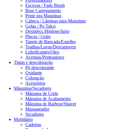
Pulverizadores
Escovas / Fade Brush
Base Carregamento
Pente pra Maquínas
Cabeça / Lâminas para Maquinas
Golas / Po Talco
Desinfect./Higiene/Jarro
Pinças / Grips
Tapete de Bancada/Espelho
Toalhas/Luvas/Descartaveis
Lubrificantes/Oleo
Aventais/Penteadores
Tintas e descoloração
Pó descolorante
Oxidante
Coloração
Acessórios
Máquinas/Secadores
Máquina de Corte
Máquina de Acabamento
Máquina de Barbear/Shaver
Massageador
Secadores
Mobiliário
Cadeiras