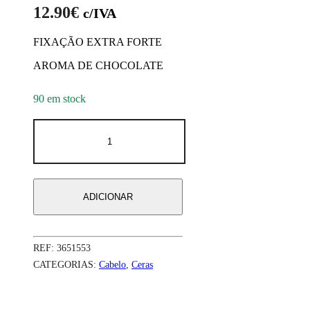
12.90
€
c/IVA
FIXAÇÃO EXTRA FORTE
AROMA DE CHOCOLATE
90 em stock
Quantidade
de
Cera
Styling
Mud
Lavish
ADICIONAR
Care
100ml
(matte)
REF:
3651553
CATEGORIAS:
Cabelo
,
Ceras