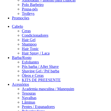
Almofadas – assento para crianças
Polo Barbeiro
Pousa-pés
Trolleys
Promoções
Cabelo
Ceras
Condicionadores
Hair Gel
Shampoo
Hair Tonic
Hair Spray / Laca
Barba/Rosto
Esfoliantes
Pós barba / After Shave
Shaving Gel / Pré barba
Óleos e Ceras
KITS DE PREESENTE
Acessórios
Academia masculina / Manequim
Tesouras
Navalhas
Lâminas
Pentes / Espanadores