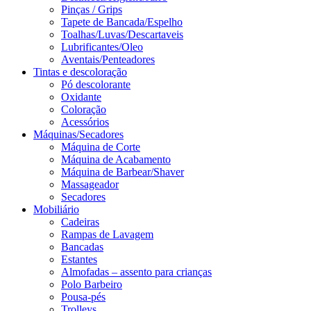
Pinças / Grips
Tapete de Bancada/Espelho
Toalhas/Luvas/Descartaveis
Lubrificantes/Oleo
Aventais/Penteadores
Tintas e descoloração
Pó descolorante
Oxidante
Coloração
Acessórios
Máquinas/Secadores
Máquina de Corte
Máquina de Acabamento
Máquina de Barbear/Shaver
Massageador
Secadores
Mobiliário
Cadeiras
Rampas de Lavagem
Bancadas
Estantes
Almofadas – assento para crianças
Polo Barbeiro
Pousa-pés
Trolleys