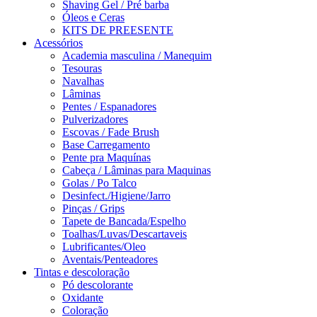
Shaving Gel / Pré barba
Óleos e Ceras
KITS DE PREESENTE
Acessórios
Academia masculina / Manequim
Tesouras
Navalhas
Lâminas
Pentes / Espanadores
Pulverizadores
Escovas / Fade Brush
Base Carregamento
Pente pra Maquínas
Cabeça / Lâminas para Maquinas
Golas / Po Talco
Desinfect./Higiene/Jarro
Pinças / Grips
Tapete de Bancada/Espelho
Toalhas/Luvas/Descartaveis
Lubrificantes/Oleo
Aventais/Penteadores
Tintas e descoloração
Pó descolorante
Oxidante
Coloração