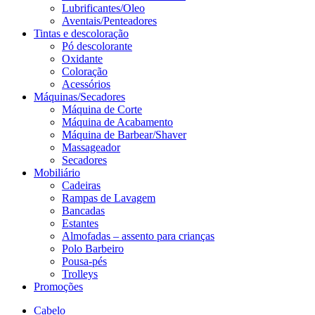
Lubrificantes/Oleo
Aventais/Penteadores
Tintas e descoloração
Pó descolorante
Oxidante
Coloração
Acessórios
Máquinas/Secadores
Máquina de Corte
Máquina de Acabamento
Máquina de Barbear/Shaver
Massageador
Secadores
Mobiliário
Cadeiras
Rampas de Lavagem
Bancadas
Estantes
Almofadas – assento para crianças
Polo Barbeiro
Pousa-pés
Trolleys
Promoções
Cabelo