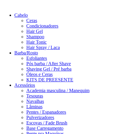
Saltar
para
Cabelo
o
Ceras
conteúdo
Condicionadores
Hair Gel
Shampoo
Hair Tonic
Hair Spray / Laca
Barba/Rosto
Esfoliantes
Pós barba / After Shave
Shaving Gel / Pré barba
Óleos e Ceras
KITS DE PREESENTE
Acessórios
Academia masculina / Manequim
Tesouras
Navalhas
Lâminas
Pentes / Espanadores
Pulverizadores
Escovas / Fade Brush
Base Carregamento
Pente pra Maquínas