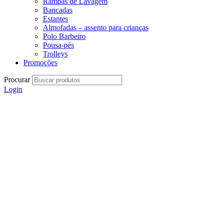
Rampas de Lavagem
Bancadas
Estantes
Almofadas – assento para crianças
Polo Barbeiro
Pousa-pés
Trolleys
Promoções
Procurar
Login