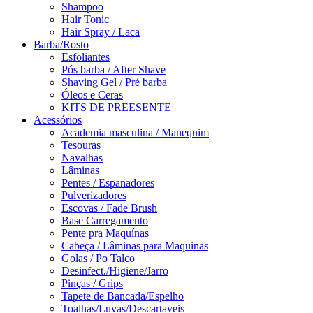
Shampoo
Hair Tonic
Hair Spray / Laca
Barba/Rosto
Esfoliantes
Pós barba / After Shave
Shaving Gel / Pré barba
Óleos e Ceras
KITS DE PREESENTE
Acessórios
Academia masculina / Manequim
Tesouras
Navalhas
Lâminas
Pentes / Espanadores
Pulverizadores
Escovas / Fade Brush
Base Carregamento
Pente pra Maquínas
Cabeça / Lâminas para Maquinas
Golas / Po Talco
Desinfect./Higiene/Jarro
Pinças / Grips
Tapete de Bancada/Espelho
Toalhas/Luvas/Descartaveis