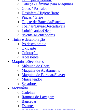
Cabeça / Lâminas para Maquinas
Golas / Po Talco
Desinfect./Higiene/Jarro
Pinças / Grips
Tapete de Bancada/Espelho
Toalhas/Luvas/Descartaveis
Lubrificantes/Oleo
Aventais/Penteadores
Tintas e descoloração
Pó descolorante
Oxidante
Coloração
Acessórios
Máquinas/Secadores
Máquina de Corte
Máquina de Acabamento
Máquina de Barbear/Shaver
Massageador
Secadores
Mobiliário
Cadeiras
Rampas de Lavagem
Bancadas
Estantes