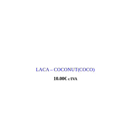
LACA – COCONUT(COCO)
10.00
€
c/IVA