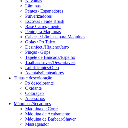
Navalhas
Lâminas
Pentes / Espanadores
Pulverizadores
Escovas / Fade Brush
Base Carregamento
Pente pra Maquínas
Cabeça / Lâminas para Maquinas
Golas / Po Talco
Desinfect./Higiene/Jarro
Pinças / Grips
Tapete de Bancada/Espelho
Toalhas/Luvas/Descartaveis
Lubrificantes/Oleo
Aventais/Penteadores
Tintas e descoloração
Pó descolorante
Oxidante
Coloração
Acessórios
Máquinas/Secadores
Máquina de Corte
Máquina de Acabamento
Máquina de Barbear/Shaver
Massageador