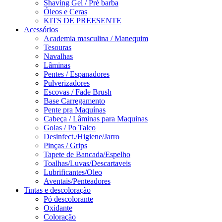
Shaving Gel / Pré barba
Óleos e Ceras
KITS DE PREESENTE
Acessórios
Academia masculina / Manequim
Tesouras
Navalhas
Lâminas
Pentes / Espanadores
Pulverizadores
Escovas / Fade Brush
Base Carregamento
Pente pra Maquínas
Cabeça / Lâminas para Maquinas
Golas / Po Talco
Desinfect./Higiene/Jarro
Pinças / Grips
Tapete de Bancada/Espelho
Toalhas/Luvas/Descartaveis
Lubrificantes/Oleo
Aventais/Penteadores
Tintas e descoloração
Pó descolorante
Oxidante
Coloração