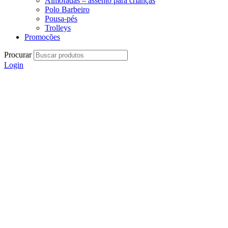
Almofadas – assento para crianças
Polo Barbeiro
Pousa-pés
Trolleys
Promoções
Procurar
Login