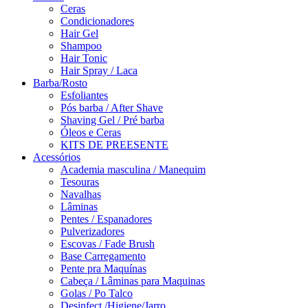
Ceras
Condicionadores
Hair Gel
Shampoo
Hair Tonic
Hair Spray / Laca
Barba/Rosto
Esfoliantes
Pós barba / After Shave
Shaving Gel / Pré barba
Óleos e Ceras
KITS DE PREESENTE
Acessórios
Academia masculina / Manequim
Tesouras
Navalhas
Lâminas
Pentes / Espanadores
Pulverizadores
Escovas / Fade Brush
Base Carregamento
Pente pra Maquínas
Cabeça / Lâminas para Maquinas
Golas / Po Talco
Desinfect./Higiene/Jarro