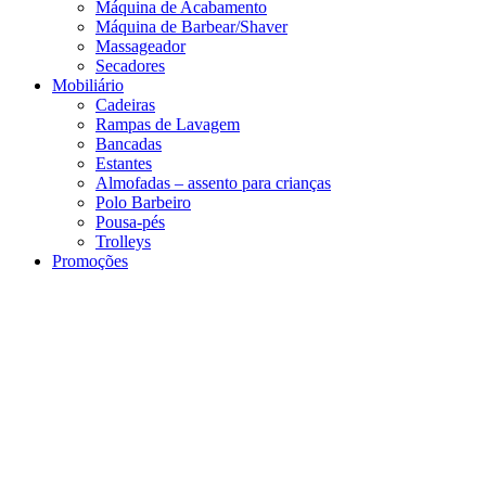
Máquina de Acabamento
Máquina de Barbear/Shaver
Massageador
Secadores
Mobiliário
Cadeiras
Rampas de Lavagem
Bancadas
Estantes
Almofadas – assento para crianças
Polo Barbeiro
Pousa-pés
Trolleys
Promoções