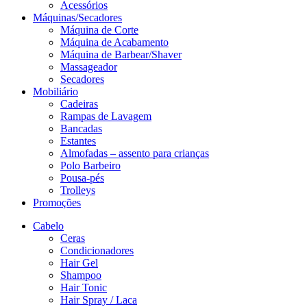
Acessórios
Máquinas/Secadores
Máquina de Corte
Máquina de Acabamento
Máquina de Barbear/Shaver
Massageador
Secadores
Mobiliário
Cadeiras
Rampas de Lavagem
Bancadas
Estantes
Almofadas – assento para crianças
Polo Barbeiro
Pousa-pés
Trolleys
Promoções
Cabelo
Ceras
Condicionadores
Hair Gel
Shampoo
Hair Tonic
Hair Spray / Laca