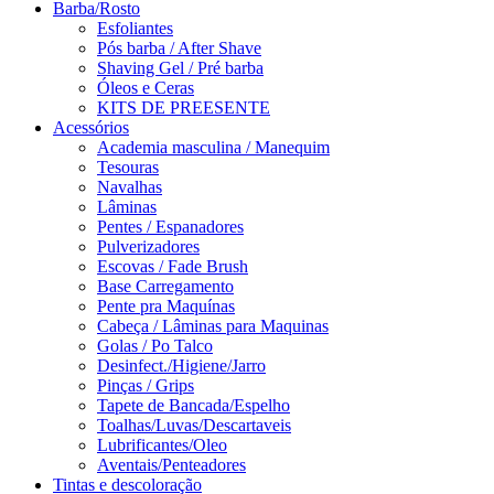
Barba/Rosto
Esfoliantes
Pós barba / After Shave
Shaving Gel / Pré barba
Óleos e Ceras
KITS DE PREESENTE
Acessórios
Academia masculina / Manequim
Tesouras
Navalhas
Lâminas
Pentes / Espanadores
Pulverizadores
Escovas / Fade Brush
Base Carregamento
Pente pra Maquínas
Cabeça / Lâminas para Maquinas
Golas / Po Talco
Desinfect./Higiene/Jarro
Pinças / Grips
Tapete de Bancada/Espelho
Toalhas/Luvas/Descartaveis
Lubrificantes/Oleo
Aventais/Penteadores
Tintas e descoloração