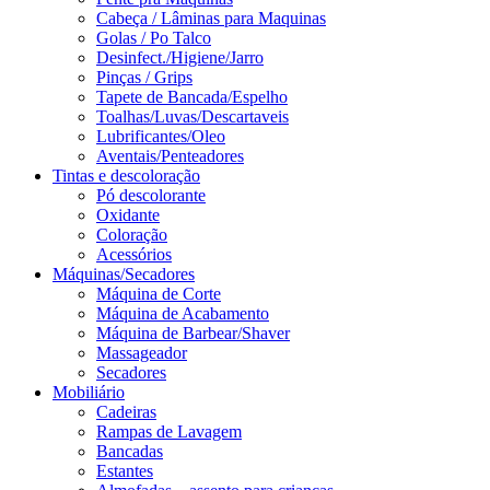
Cabeça / Lâminas para Maquinas
Golas / Po Talco
Desinfect./Higiene/Jarro
Pinças / Grips
Tapete de Bancada/Espelho
Toalhas/Luvas/Descartaveis
Lubrificantes/Oleo
Aventais/Penteadores
Tintas e descoloração
Pó descolorante
Oxidante
Coloração
Acessórios
Máquinas/Secadores
Máquina de Corte
Máquina de Acabamento
Máquina de Barbear/Shaver
Massageador
Secadores
Mobiliário
Cadeiras
Rampas de Lavagem
Bancadas
Estantes