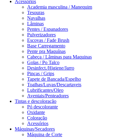
Acessórios
Academia masculina / Manequim
Tesouras
Navalhas
Lâminas
Pentes / Espanadores
Pulverizadores
Escovas / Fade Brush
Base Carregamento
Pente pra Maquínas
Cabeça / Lâminas para Maquinas
Golas / Po Talco
Desinfect./Higiene/Jarro
Pinças / Grips
Tapete de Bancada/Espelho
Toalhas/Luvas/Descartaveis
Lubrificantes/Oleo
Aventais/Penteadores
Tintas e descoloração
Pó descolorante
Oxidante
Coloração
Acessórios
Máquinas/Secadores
Máquina de Corte