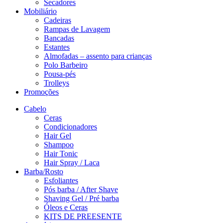
Secadores
Mobiliário
Cadeiras
Rampas de Lavagem
Bancadas
Estantes
Almofadas – assento para crianças
Polo Barbeiro
Pousa-pés
Trolleys
Promoções
Cabelo
Ceras
Condicionadores
Hair Gel
Shampoo
Hair Tonic
Hair Spray / Laca
Barba/Rosto
Esfoliantes
Pós barba / After Shave
Shaving Gel / Pré barba
Óleos e Ceras
KITS DE PREESENTE