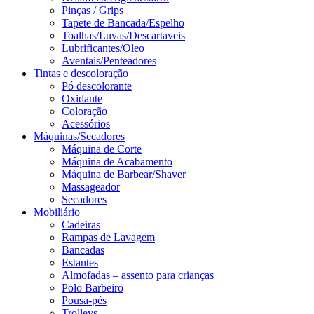
Pinças / Grips
Tapete de Bancada/Espelho
Toalhas/Luvas/Descartaveis
Lubrificantes/Oleo
Aventais/Penteadores
Tintas e descoloração
Pó descolorante
Oxidante
Coloração
Acessórios
Máquinas/Secadores
Máquina de Corte
Máquina de Acabamento
Máquina de Barbear/Shaver
Massageador
Secadores
Mobiliário
Cadeiras
Rampas de Lavagem
Bancadas
Estantes
Almofadas – assento para crianças
Polo Barbeiro
Pousa-pés
Trolleys