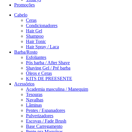
Promoções
Cabelo
Ceras
Condicionadores
Hair Gel
Shampoo
Hair Tonic
Hair Spray / Laca
Barba/Rosto
Esfoliantes
Pós barba / After Shave
Shaving Gel / Pré barba
Óleos e Ceras
KITS DE PREESENTE
Acessórios
Academia masculina / Manequim
Tesouras
Navalhas
Lâminas
Pentes / Espanadores
Pulverizadores
Escovas / Fade Brush
Base Carregamento
Pente pra Maquínas