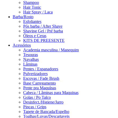
Shampoo
Hair Tonic
Hair Spray / Laca
Barba/Rosto
Esfoliantes
Pós barba / After Shave
Shaving Gel / Pré barba
Óleos e Ceras
KITS DE PREESENTE
Acessórios
Academia masculina / Manequim
Tesouras
Navalhas
Lâminas
Pentes / Espanadores
Pulverizadores
Escovas / Fade Brush
Base Carregamento
Pente pra Maquínas
Cabeça / Lâminas para Maquinas
Golas / Po Talco
Desinfect./Higiene/Jarro
Pinças / Grips
Tapete de Bancada/Espelho
Toalhas/Luvas/Descartaveis