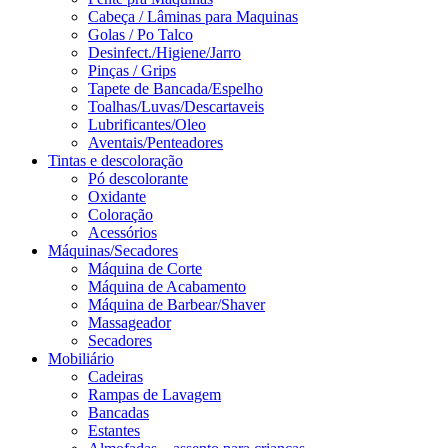
Cabeça / Lâminas para Maquinas
Golas / Po Talco
Desinfect./Higiene/Jarro
Pinças / Grips
Tapete de Bancada/Espelho
Toalhas/Luvas/Descartaveis
Lubrificantes/Oleo
Aventais/Penteadores
Tintas e descoloração
Pó descolorante
Oxidante
Coloração
Acessórios
Máquinas/Secadores
Máquina de Corte
Máquina de Acabamento
Máquina de Barbear/Shaver
Massageador
Secadores
Mobiliário
Cadeiras
Rampas de Lavagem
Bancadas
Estantes