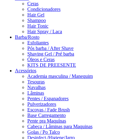
Ceras
Condicionadores
Hair Gel
Shampoo
Hair Tonic
Hair Spray / Laca
Barba/Rosto
Esfoliantes
Pós barba / After Shave
Shaving Gel / Pré barba
Óleos e Ceras
KITS DE PREESENTE
Acessórios
Academia masculina / Manequim
Tesouras
Navalhas
Lâminas
Pentes / Espanadores
Pulverizadores
Escovas / Fade Brush
Base Carregamento
Pente pra Maquínas
Cabeça / Lâminas para Maquinas
Golas / Po Talco
Desinfect./Higiene/Jarro