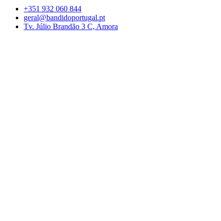
+351 932 060 844
geral@bandidoportugal.pt
Tv. Júlio Brandão 3 C, Amora