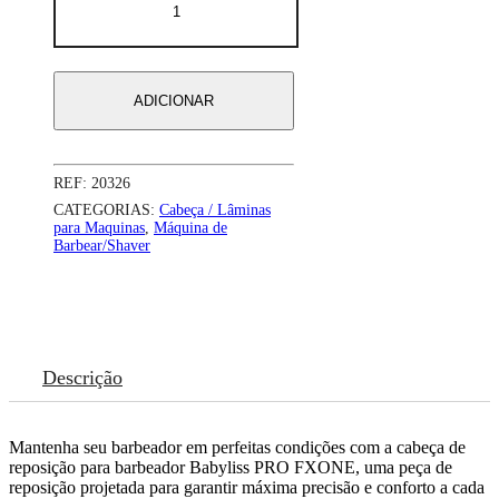
de
CABEÇA
SHAVER
BABYLISS
ALL-
ADICIONAR
METAL
FXONE
BLACK
-
REF:
20326
CATEGORIAS:
Cabeça / Lâminas
para Maquinas
,
Máquina de
Barbear/Shaver
Descrição
Mantenha seu barbeador em perfeitas condições com a cabeça de
reposição para barbeador Babyliss PRO FXONE, uma peça de
reposição projetada para garantir máxima precisão e conforto a cada