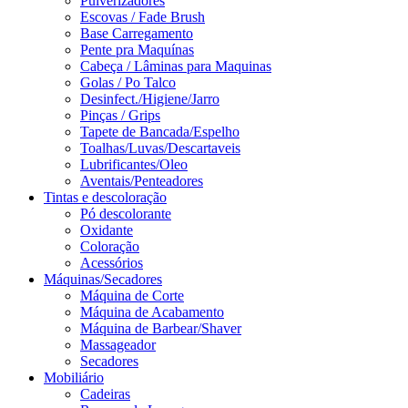
Pulverizadores
Escovas / Fade Brush
Base Carregamento
Pente pra Maquínas
Cabeça / Lâminas para Maquinas
Golas / Po Talco
Desinfect./Higiene/Jarro
Pinças / Grips
Tapete de Bancada/Espelho
Toalhas/Luvas/Descartaveis
Lubrificantes/Oleo
Aventais/Penteadores
Tintas e descoloração
Pó descolorante
Oxidante
Coloração
Acessórios
Máquinas/Secadores
Máquina de Corte
Máquina de Acabamento
Máquina de Barbear/Shaver
Massageador
Secadores
Mobiliário
Cadeiras