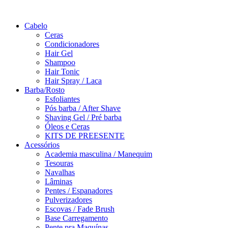
Saltar
para
Cabelo
o
Ceras
conteúdo
Condicionadores
Hair Gel
Shampoo
Hair Tonic
Hair Spray / Laca
Barba/Rosto
Esfoliantes
Pós barba / After Shave
Shaving Gel / Pré barba
Óleos e Ceras
KITS DE PREESENTE
Acessórios
Academia masculina / Manequim
Tesouras
Navalhas
Lâminas
Pentes / Espanadores
Pulverizadores
Escovas / Fade Brush
Base Carregamento
Pente pra Maquínas