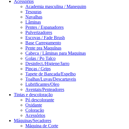
Acessórios
Academia masculina / Manequim
Tesouras
Navalhas
Lâminas
Pentes / Espanadores
Pulverizadores
Escovas / Fade Brush
Base Carregamento
Pente pra Maquínas
Cabeça / Lâminas para Maquinas
Golas / Po Talco
Desinfect./Higiene/Jarro
Pinças / Grips
Tapete de Bancada/Espelho
Toalhas/Luvas/Descartaveis
Lubrificantes/Oleo
Aventais/Penteadores
Tintas e descoloração
Pó descolorante
Oxidante
Coloração
Acessórios
Máquinas/Secadores
Máquina de Corte