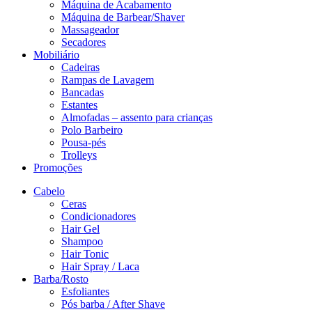
Máquina de Acabamento
Máquina de Barbear/Shaver
Massageador
Secadores
Mobiliário
Cadeiras
Rampas de Lavagem
Bancadas
Estantes
Almofadas – assento para crianças
Polo Barbeiro
Pousa-pés
Trolleys
Promoções
Cabelo
Ceras
Condicionadores
Hair Gel
Shampoo
Hair Tonic
Hair Spray / Laca
Barba/Rosto
Esfoliantes
Pós barba / After Shave