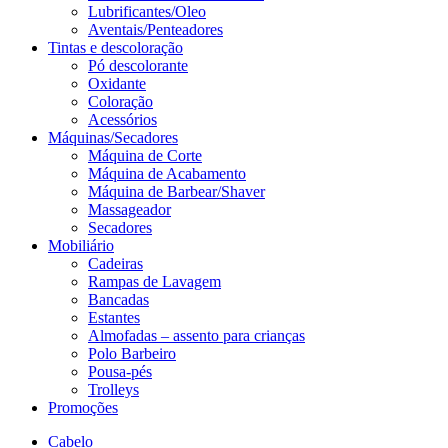
Lubrificantes/Oleo
Aventais/Penteadores
Tintas e descoloração
Pó descolorante
Oxidante
Coloração
Acessórios
Máquinas/Secadores
Máquina de Corte
Máquina de Acabamento
Máquina de Barbear/Shaver
Massageador
Secadores
Mobiliário
Cadeiras
Rampas de Lavagem
Bancadas
Estantes
Almofadas – assento para crianças
Polo Barbeiro
Pousa-pés
Trolleys
Promoções
Cabelo