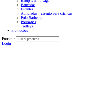
Rampas de Lavagem
Bancadas
Estantes
Almofadas – assento para crianças
Polo Barbeiro
Pousa-pés
Trolleys
Promoções
Procurar
Login