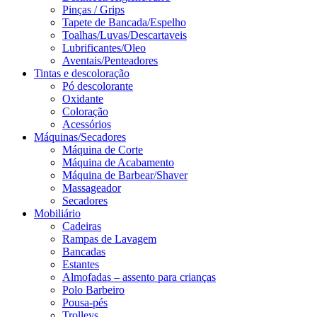
Pinças / Grips
Tapete de Bancada/Espelho
Toalhas/Luvas/Descartaveis
Lubrificantes/Oleo
Aventais/Penteadores
Tintas e descoloração
Pó descolorante
Oxidante
Coloração
Acessórios
Máquinas/Secadores
Máquina de Corte
Máquina de Acabamento
Máquina de Barbear/Shaver
Massageador
Secadores
Mobiliário
Cadeiras
Rampas de Lavagem
Bancadas
Estantes
Almofadas – assento para crianças
Polo Barbeiro
Pousa-pés
Trolleys