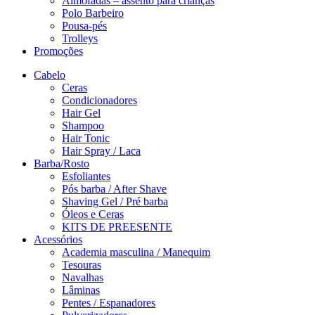
Almofadas – assento para crianças
Polo Barbeiro
Pousa-pés
Trolleys
Promoções
Cabelo
Ceras
Condicionadores
Hair Gel
Shampoo
Hair Tonic
Hair Spray / Laca
Barba/Rosto
Esfoliantes
Pós barba / After Shave
Shaving Gel / Pré barba
Óleos e Ceras
KITS DE PREESENTE
Acessórios
Academia masculina / Manequim
Tesouras
Navalhas
Lâminas
Pentes / Espanadores