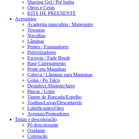
Shaving Gel / Pré barba
Óleos e Ceras
KITS DE PREESENTE
Acessórios
Academia masculina / Manequim
Tesouras
Navalhas
Lâminas
Pentes / Espanadores
Pulverizadores
Escovas / Fade Brush
Base Carregamento
Pente pra Maquínas
Cabeça / Lâminas para Maquinas
Golas / Po Talco
Desinfect./Higiene/Jarro
Pinças / Grips
Tapete de Bancada/Espelho
Toalhas/Luvas/Descartaveis
Lubrificantes/Oleo
Aventais/Penteadores
Tintas e descoloração
Pó descolorante
Oxidante
Coloração