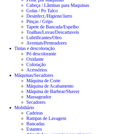
Cabeça / Lâminas para Maquinas
Golas / Po Talco
Desinfect./Higiene/Jarro
Pinças / Grips
Tapete de Bancada/Espelho
Toalhas/Luvas/Descartaveis
Lubrificantes/Oleo
Aventais/Penteadores
Tintas e descoloração
Pó descolorante
Oxidante
Coloração
Acessórios
Máquinas/Secadores
Máquina de Corte
Máquina de Acabamento
Máquina de Barbear/Shaver
Massageador
Secadores
Mobiliário
Cadeiras
Rampas de Lavagem
Bancadas
Estantes