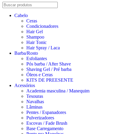
Cabelo
Ceras
Condicionadores
Hair Gel
Shampoo
Hair Tonic
Hair Spray / Laca
Barba/Rosto
Esfoliantes
Pós barba / After Shave
Shaving Gel / Pré barba
Óleos e Ceras
KITS DE PREESENTE
Acessórios
Academia masculina / Manequim
Tesouras
Navalhas
Lâminas
Pentes / Espanadores
Pulverizadores
Escovas / Fade Brush
Base Carregamento
Pente pra Maquínas