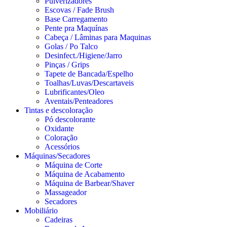
Pulverizadores
Escovas / Fade Brush
Base Carregamento
Pente pra Maquínas
Cabeça / Lâminas para Maquinas
Golas / Po Talco
Desinfect./Higiene/Jarro
Pinças / Grips
Tapete de Bancada/Espelho
Toalhas/Luvas/Descartaveis
Lubrificantes/Oleo
Aventais/Penteadores
Tintas e descoloração
Pó descolorante
Oxidante
Coloração
Acessórios
Máquinas/Secadores
Máquina de Corte
Máquina de Acabamento
Máquina de Barbear/Shaver
Massageador
Secadores
Mobiliário
Cadeiras