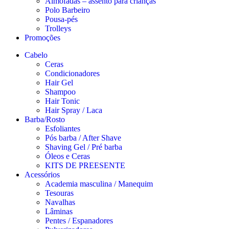
Almofadas – assento para crianças
Polo Barbeiro
Pousa-pés
Trolleys
Promoções
Cabelo
Ceras
Condicionadores
Hair Gel
Shampoo
Hair Tonic
Hair Spray / Laca
Barba/Rosto
Esfoliantes
Pós barba / After Shave
Shaving Gel / Pré barba
Óleos e Ceras
KITS DE PREESENTE
Acessórios
Academia masculina / Manequim
Tesouras
Navalhas
Lâminas
Pentes / Espanadores