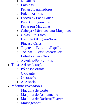
Navalhas
Lâminas
Pentes / Espanadores
Pulverizadores
Escovas / Fade Brush
Base Carregamento
Pente pra Maquínas
Cabeça / Lâminas para Maquinas
Golas / Po Talco
Desinfect./Higiene/Jarro
Pinças / Grips
Tapete de Bancada/Espelho
Toalhas/Luvas/Descartaveis
Lubrificantes/Oleo
Aventais/Penteadores
Tintas e descoloração
Pó descolorante
Oxidante
Coloração
Acessórios
Máquinas/Secadores
Máquina de Corte
Máquina de Acabamento
Máquina de Barbear/Shaver
Massageador