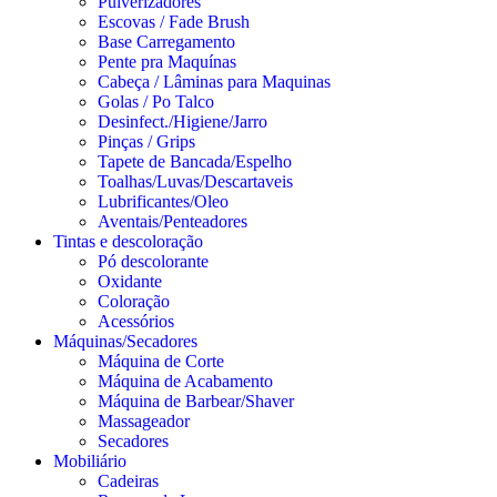
Pulverizadores
Escovas / Fade Brush
Base Carregamento
Pente pra Maquínas
Cabeça / Lâminas para Maquinas
Golas / Po Talco
Desinfect./Higiene/Jarro
Pinças / Grips
Tapete de Bancada/Espelho
Toalhas/Luvas/Descartaveis
Lubrificantes/Oleo
Aventais/Penteadores
Tintas e descoloração
Pó descolorante
Oxidante
Coloração
Acessórios
Máquinas/Secadores
Máquina de Corte
Máquina de Acabamento
Máquina de Barbear/Shaver
Massageador
Secadores
Mobiliário
Cadeiras