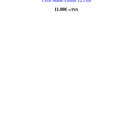
Cera Matte Finish 125 ml
11.00
€
c/IVA