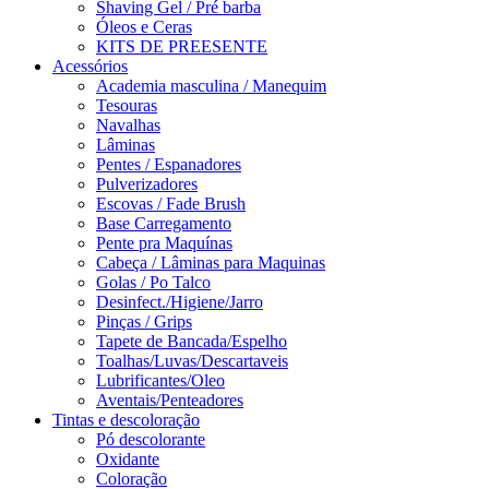
Shaving Gel / Pré barba
Óleos e Ceras
KITS DE PREESENTE
Acessórios
Academia masculina / Manequim
Tesouras
Navalhas
Lâminas
Pentes / Espanadores
Pulverizadores
Escovas / Fade Brush
Base Carregamento
Pente pra Maquínas
Cabeça / Lâminas para Maquinas
Golas / Po Talco
Desinfect./Higiene/Jarro
Pinças / Grips
Tapete de Bancada/Espelho
Toalhas/Luvas/Descartaveis
Lubrificantes/Oleo
Aventais/Penteadores
Tintas e descoloração
Pó descolorante
Oxidante
Coloração