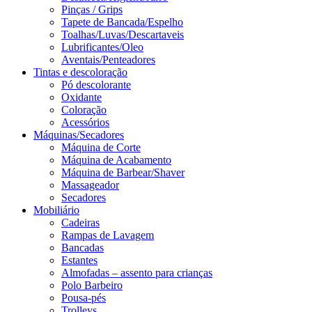
Pinças / Grips
Tapete de Bancada/Espelho
Toalhas/Luvas/Descartaveis
Lubrificantes/Oleo
Aventais/Penteadores
Tintas e descoloração
Pó descolorante
Oxidante
Coloração
Acessórios
Máquinas/Secadores
Máquina de Corte
Máquina de Acabamento
Máquina de Barbear/Shaver
Massageador
Secadores
Mobiliário
Cadeiras
Rampas de Lavagem
Bancadas
Estantes
Almofadas – assento para crianças
Polo Barbeiro
Pousa-pés
Trolleys