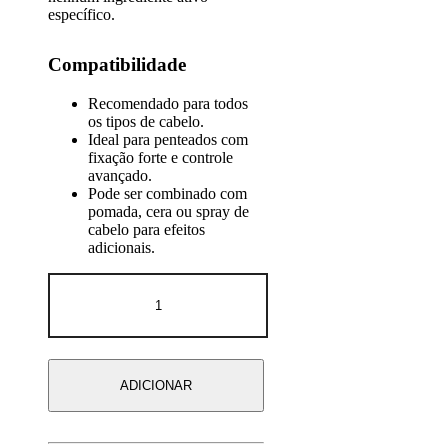
específico.
Compatibilidade
Recomendado para todos
os tipos de cabelo.
Ideal para penteados com
fixação forte e controle
avançado.
Pode ser combinado com
pomada, cera ou spray de
cabelo para efeitos
adicionais.
Quantidade
de
BANDIDO
ARMY
STLING
HAIR
ADICIONAR
GEL
600
ML