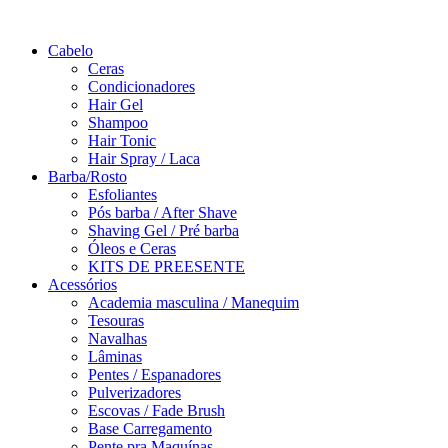
Saltar
para
Cabelo
o
Ceras
conteúdo
Condicionadores
Hair Gel
Shampoo
Hair Tonic
Hair Spray / Laca
Barba/Rosto
Esfoliantes
Pós barba / After Shave
Shaving Gel / Pré barba
Óleos e Ceras
KITS DE PREESENTE
Acessórios
Academia masculina / Manequim
Tesouras
Navalhas
Lâminas
Pentes / Espanadores
Pulverizadores
Escovas / Fade Brush
Base Carregamento
Pente pra Maquínas