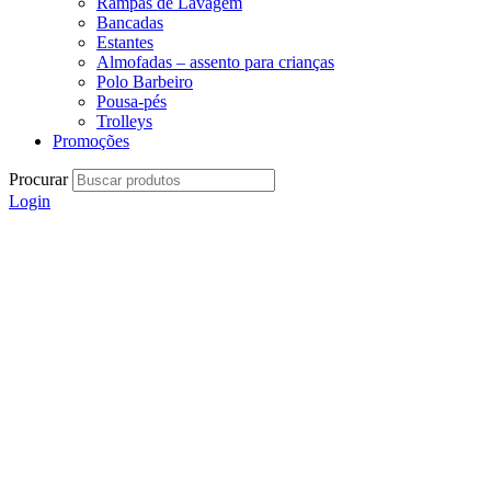
Rampas de Lavagem
Bancadas
Estantes
Almofadas – assento para crianças
Polo Barbeiro
Pousa-pés
Trolleys
Promoções
Procurar
Login