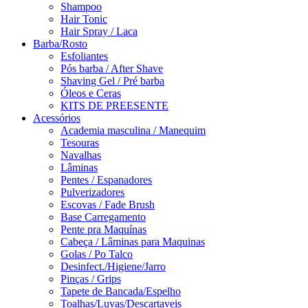
Shampoo
Hair Tonic
Hair Spray / Laca
Barba/Rosto
Esfoliantes
Pós barba / After Shave
Shaving Gel / Pré barba
Óleos e Ceras
KITS DE PREESENTE
Acessórios
Academia masculina / Manequim
Tesouras
Navalhas
Lâminas
Pentes / Espanadores
Pulverizadores
Escovas / Fade Brush
Base Carregamento
Pente pra Maquínas
Cabeça / Lâminas para Maquinas
Golas / Po Talco
Desinfect./Higiene/Jarro
Pinças / Grips
Tapete de Bancada/Espelho
Toalhas/Luvas/Descartaveis