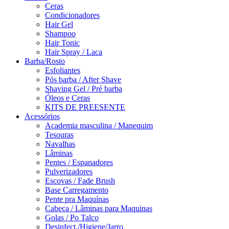
Ceras
Condicionadores
Hair Gel
Shampoo
Hair Tonic
Hair Spray / Laca
Barba/Rosto
Esfoliantes
Pós barba / After Shave
Shaving Gel / Pré barba
Óleos e Ceras
KITS DE PREESENTE
Acessórios
Academia masculina / Manequim
Tesouras
Navalhas
Lâminas
Pentes / Espanadores
Pulverizadores
Escovas / Fade Brush
Base Carregamento
Pente pra Maquínas
Cabeça / Lâminas para Maquinas
Golas / Po Talco
Desinfect./Higiene/Jarro