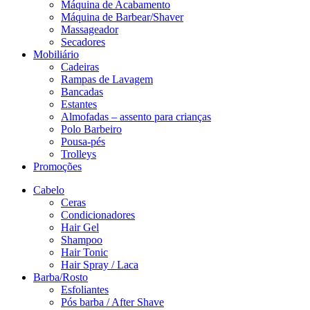
Máquina de Acabamento
Máquina de Barbear/Shaver
Massageador
Secadores
Mobiliário
Cadeiras
Rampas de Lavagem
Bancadas
Estantes
Almofadas – assento para crianças
Polo Barbeiro
Pousa-pés
Trolleys
Promoções
Cabelo
Ceras
Condicionadores
Hair Gel
Shampoo
Hair Tonic
Hair Spray / Laca
Barba/Rosto
Esfoliantes
Pós barba / After Shave