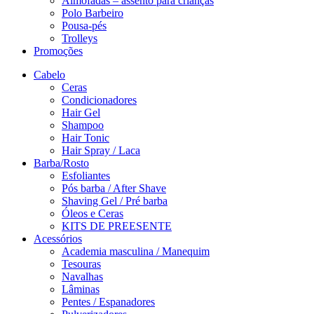
Almofadas – assento para crianças
Polo Barbeiro
Pousa-pés
Trolleys
Promoções
Cabelo
Ceras
Condicionadores
Hair Gel
Shampoo
Hair Tonic
Hair Spray / Laca
Barba/Rosto
Esfoliantes
Pós barba / After Shave
Shaving Gel / Pré barba
Óleos e Ceras
KITS DE PREESENTE
Acessórios
Academia masculina / Manequim
Tesouras
Navalhas
Lâminas
Pentes / Espanadores