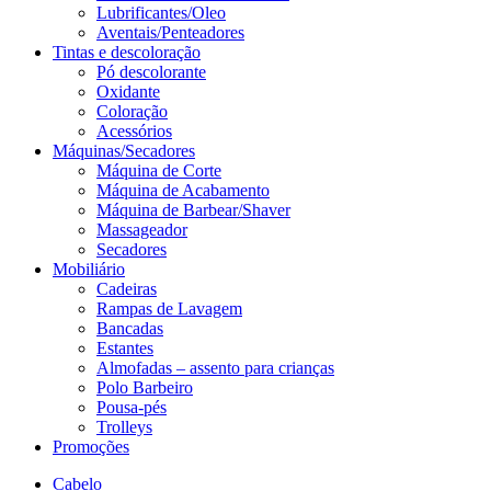
Lubrificantes/Oleo
Aventais/Penteadores
Tintas e descoloração
Pó descolorante
Oxidante
Coloração
Acessórios
Máquinas/Secadores
Máquina de Corte
Máquina de Acabamento
Máquina de Barbear/Shaver
Massageador
Secadores
Mobiliário
Cadeiras
Rampas de Lavagem
Bancadas
Estantes
Almofadas – assento para crianças
Polo Barbeiro
Pousa-pés
Trolleys
Promoções
Cabelo