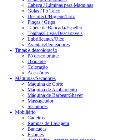
Cabeça / Lâminas para Maquinas
Golas / Po Talco
Desinfect./Higiene/Jarro
Pinças / Grips
Tapete de Bancada/Espelho
Toalhas/Luvas/Descartaveis
Lubrificantes/Oleo
Aventais/Penteadores
Tintas e descoloração
Pó descolorante
Oxidante
Coloração
Acessórios
Máquinas/Secadores
Máquina de Corte
Máquina de Acabamento
Máquina de Barbear/Shaver
Massageador
Secadores
Mobiliário
Cadeiras
Rampas de Lavagem
Bancadas
Estantes