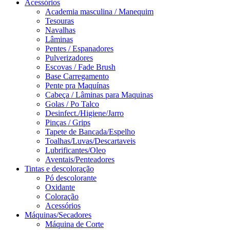
Acessórios
Academia masculina / Manequim
Tesouras
Navalhas
Lâminas
Pentes / Espanadores
Pulverizadores
Escovas / Fade Brush
Base Carregamento
Pente pra Maquínas
Cabeça / Lâminas para Maquinas
Golas / Po Talco
Desinfect./Higiene/Jarro
Pinças / Grips
Tapete de Bancada/Espelho
Toalhas/Luvas/Descartaveis
Lubrificantes/Oleo
Aventais/Penteadores
Tintas e descoloração
Pó descolorante
Oxidante
Coloração
Acessórios
Máquinas/Secadores
Máquina de Corte