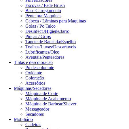
Pulverizadores
Escovas / Fade Brush
Base Carregamento
Pente pra Maquínas
Cabeça / Lâminas para Maquinas
Golas / Po Talco
Desinfect./Higiene/Jarro
Pinças / Grips
Tapete de Bancada/Espelho
Toalhas/Luvas/Descartaveis
Lubrificantes/Oleo
Aventais/Penteadores
Tintas e descoloração
Pó descolorante
Oxidante
Coloração
Acessórios
Máquinas/Secadores
Máquina de Corte
Máquina de Acabamento
Máquina de Barbear/Shaver
Massageador
Secadores
Mobiliário
Cadeiras