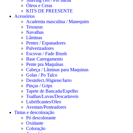
Shaving Gel / Pré barba
Óleos e Ceras
KITS DE PREESENTE
Acessórios
Academia masculina / Manequim
Tesouras
Navalhas
Lâminas
Pentes / Espanadores
Pulverizadores
Escovas / Fade Brush
Base Carregamento
Pente pra Maquínas
Cabeça / Lâminas para Maquinas
Golas / Po Talco
Desinfect./Higiene/Jarro
Pinças / Grips
Tapete de Bancada/Espelho
Toalhas/Luvas/Descartaveis
Lubrificantes/Oleo
Aventais/Penteadores
Tintas e descoloração
Pó descolorante
Oxidante
Coloração