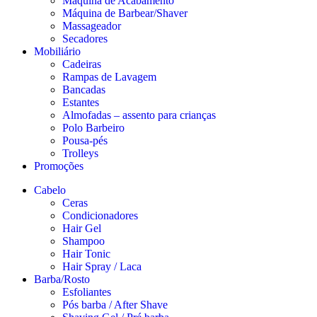
Máquina de Acabamento
Máquina de Barbear/Shaver
Massageador
Secadores
Mobiliário
Cadeiras
Rampas de Lavagem
Bancadas
Estantes
Almofadas – assento para crianças
Polo Barbeiro
Pousa-pés
Trolleys
Promoções
Cabelo
Ceras
Condicionadores
Hair Gel
Shampoo
Hair Tonic
Hair Spray / Laca
Barba/Rosto
Esfoliantes
Pós barba / After Shave