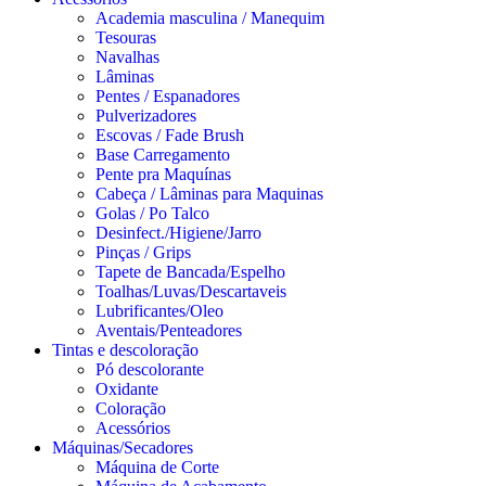
Academia masculina / Manequim
Tesouras
Navalhas
Lâminas
Pentes / Espanadores
Pulverizadores
Escovas / Fade Brush
Base Carregamento
Pente pra Maquínas
Cabeça / Lâminas para Maquinas
Golas / Po Talco
Desinfect./Higiene/Jarro
Pinças / Grips
Tapete de Bancada/Espelho
Toalhas/Luvas/Descartaveis
Lubrificantes/Oleo
Aventais/Penteadores
Tintas e descoloração
Pó descolorante
Oxidante
Coloração
Acessórios
Máquinas/Secadores
Máquina de Corte