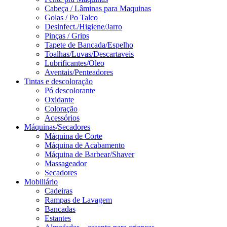
Cabeça / Lâminas para Maquinas
Golas / Po Talco
Desinfect./Higiene/Jarro
Pinças / Grips
Tapete de Bancada/Espelho
Toalhas/Luvas/Descartaveis
Lubrificantes/Oleo
Aventais/Penteadores
Tintas e descoloração
Pó descolorante
Oxidante
Coloração
Acessórios
Máquinas/Secadores
Máquina de Corte
Máquina de Acabamento
Máquina de Barbear/Shaver
Massageador
Secadores
Mobiliário
Cadeiras
Rampas de Lavagem
Bancadas
Estantes