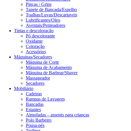
Pinças / Grips
Tapete de Bancada/Espelho
Toalhas/Luvas/Descartaveis
Lubrificantes/Oleo
Aventais/Penteadores
Tintas e descoloração
Pó descolorante
Oxidante
Coloração
Acessórios
Máquinas/Secadores
Máquina de Corte
Máquina de Acabamento
Máquina de Barbear/Shaver
Massageador
Secadores
Mobiliário
Cadeiras
Rampas de Lavagem
Bancadas
Estantes
Almofadas – assento para crianças
Polo Barbeiro
Pousa-pés
Trolleys