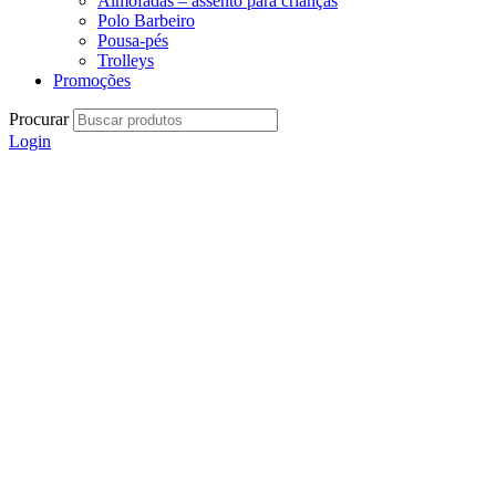
Almofadas – assento para crianças
Polo Barbeiro
Pousa-pés
Trolleys
Promoções
Procurar
Login