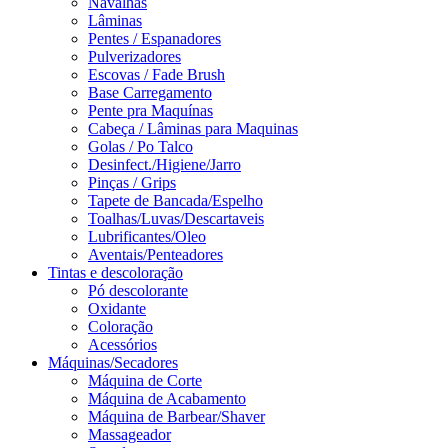
Navalhas
Lâminas
Pentes / Espanadores
Pulverizadores
Escovas / Fade Brush
Base Carregamento
Pente pra Maquínas
Cabeça / Lâminas para Maquinas
Golas / Po Talco
Desinfect./Higiene/Jarro
Pinças / Grips
Tapete de Bancada/Espelho
Toalhas/Luvas/Descartaveis
Lubrificantes/Oleo
Aventais/Penteadores
Tintas e descoloração
Pó descolorante
Oxidante
Coloração
Acessórios
Máquinas/Secadores
Máquina de Corte
Máquina de Acabamento
Máquina de Barbear/Shaver
Massageador