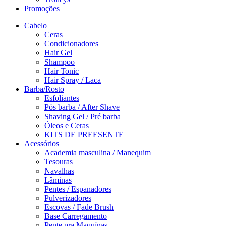
Promoções
Cabelo
Ceras
Condicionadores
Hair Gel
Shampoo
Hair Tonic
Hair Spray / Laca
Barba/Rosto
Esfoliantes
Pós barba / After Shave
Shaving Gel / Pré barba
Óleos e Ceras
KITS DE PREESENTE
Acessórios
Academia masculina / Manequim
Tesouras
Navalhas
Lâminas
Pentes / Espanadores
Pulverizadores
Escovas / Fade Brush
Base Carregamento
Pente pra Maquínas