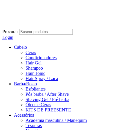
Procurar
Login
Cabelo
Ceras
Condicionadores
Hair Gel
Shampoo
Hair Tonic
Hair Spray / Laca
Barba/Rosto
Esfoliantes
Pós barba / After Shave
Shaving Gel / Pré barba
Óleos e Ceras
KITS DE PREESENTE
Acessórios
Academia masculina / Manequim
Tesouras