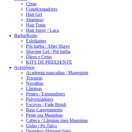
Ceras
Condicionadores
Hair Gel
Shampoo
Hair Tonic
Hair Spray / Laca
Barba/Rosto
Esfoliantes
Pós barba / After Shave
Shaving Gel / Pré barba
Óleos e Ceras
KITS DE PREESENTE
Acessórios
Academia masculina / Manequim
Tesouras
Navalhas
Lâminas
Pentes / Espanadores
Pulverizadores
Escovas / Fade Brush
Base Carregamento
Pente pra Maquínas
Cabeça / Lâminas para Maquinas
Golas / Po Talco
Desinfect./Higiene/Jarro